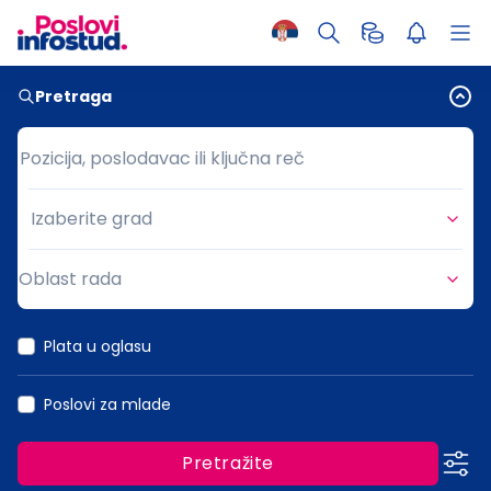
Pretraga
Pozicija, poslodavac ili ključna reč
Pozicija, poslodavac ili ključna reč
Izaberite grad
Grad
Oblast rada
Oblast rada
Plata u oglasu
Poslovi za mlade
Pretražite