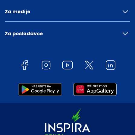
Za medije
Za poslodavce