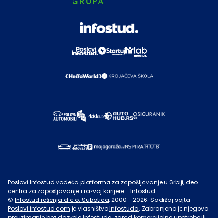
Poslovi Infostud vodeća platforma za zapošljavanje u Srbiji, deo
centra za zapošljavanje i razvoj karijere - Infostud.
©
Infostud rešenja d.o.o. Subotica
, 2000 -
2026
. Sadržaj sajta
Poslovi.infostud.com
je vlasništvo
Infostuda
. Zabranjeno je njegovo
preuzimanje bez dozvole
Infostuda
, zarad komercijalne upotrebe ili