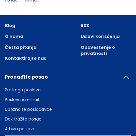
Blog
RSS
O nama
Uslovi korišćenja
Česta pitanja
Obaveštenje o
privatnosti
Kontaktirajte nas
Pronađite posao
Pretraga poslova
Poslovi na email
Upoznajte poslodavce
Dok tražite posao
Arhiva poslova