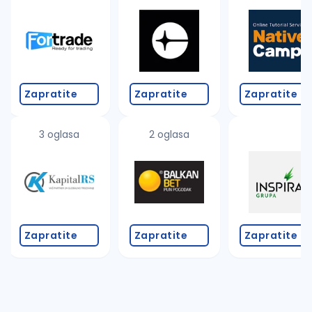
Takođe možete da:
proverite pravopisne greške (koristite č, ć, š, đ, ž,
povećajte radijus za odabrani grad
promenite odabrane filtere pretrage
Zapratite
Zapratite
Zapratite
3 oglasa
2 oglasa
Zapratite
Zapratite
Zapratite