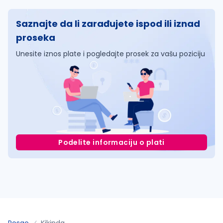
Saznajte da li zarađujete ispod ili iznad
proseka
Unesite iznos plate i pogledajte prosek za vašu poziciju
Podelite informaciju o plati
Posao
Kikinda