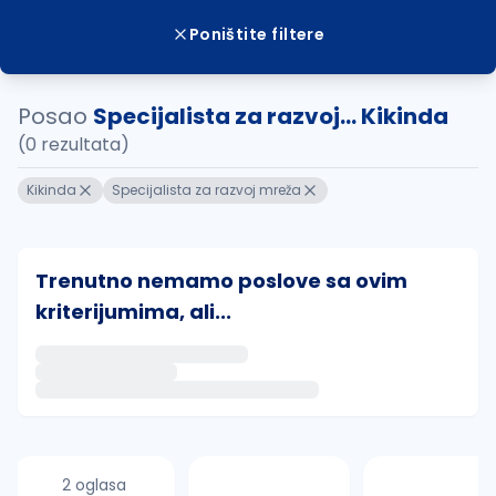
Poništite filtere
Posao
Specijalista za razvoj... Kikinda
(0 rezultata)
Kikinda
Specijalista za razvoj mreža
Trenutno nemamo poslove sa ovim
kriterijumima, ali...
Ako sačuvate ovu pretragu, obavestićemo vas putem 
uvajte pretragu
2 oglasa