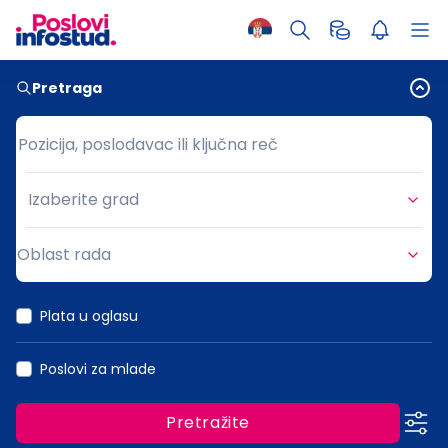
Pretraga
Pozicija, poslodavac ili ključna reč
Pozicija, poslodavac ili ključna reč
Izaberite grad
Grad
Oblast rada
Oblast rada
Plata u oglasu
Poslovi za mlade
Pretražite