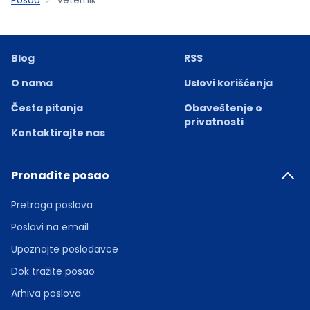
Blog
RSS
O nama
Uslovi korišćenja
Česta pitanja
Obaveštenje o
privatnosti
Kontaktirajte nas
Pronađite posao
Pretraga poslova
Poslovi na email
Upoznajte poslodavce
Dok tražite posao
Arhiva poslova