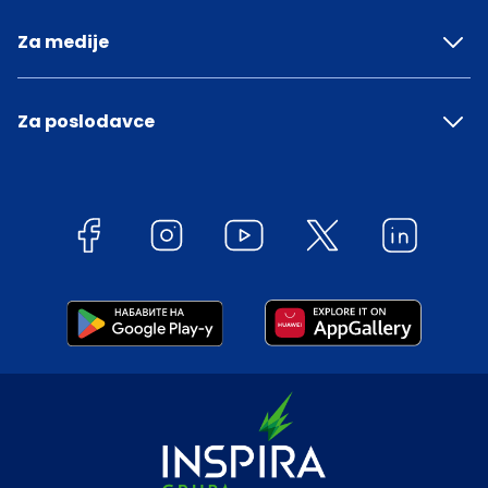
Za medije
Za poslodavce