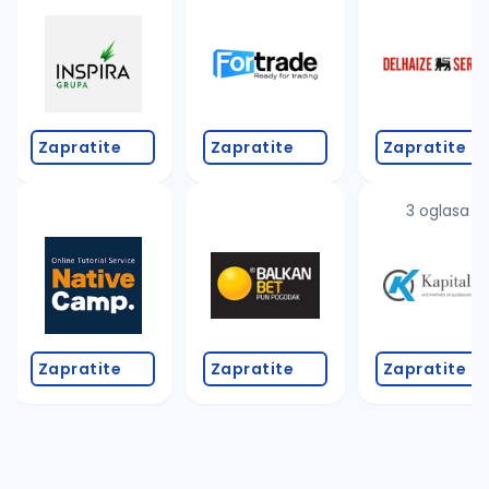
Takođe možete da:
proverite pravopisne greške (koristite č, ć, š, đ, ž,
povećajte radijus za odabrani grad
promenite odabrane filtere pretrage
Zapratite
Zapratite
Zapratite
3 oglasa
Zapratite
Zapratite
Zapratite