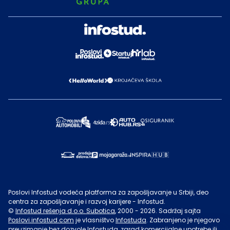
Poslovi Infostud vodeća platforma za zapošljavanje u Srbiji, deo
centra za zapošljavanje i razvoj karijere - Infostud.
©
Infostud rešenja d.o.o. Subotica
, 2000 -
2026
. Sadržaj sajta
Poslovi.infostud.com
je vlasništvo
Infostuda
. Zabranjeno je njegovo
preuzimanje bez dozvole
Infostuda
, zarad komercijalne upotrebe ili