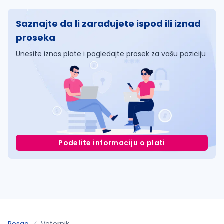
Saznajte da li zarađujete ispod ili iznad
proseka
Unesite iznos plate i pogledajte prosek za vašu poziciju
Podelite informaciju o plati
Posao
Veternik