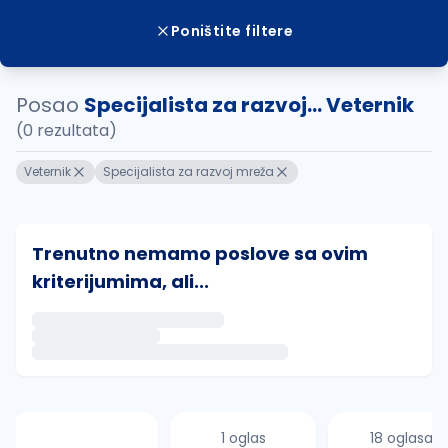
Poništite filtere
Posao
Specijalista za razvoj... Veternik
(0 rezultata)
Veternik
Specijalista za razvoj mreža
Trenutno nemamo poslove sa ovim
kriterijumima, ali...
Ako sačuvate ovu pretragu, obavestićemo vas putem 
uvajte pretragu
1 oglas
18 oglasa