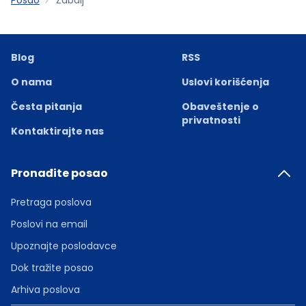
Blog
RSS
O nama
Uslovi korišćenja
Česta pitanja
Obaveštenje o
privatnosti
Kontaktirajte nas
Pronađite posao
Pretraga poslova
Poslovi na email
Upoznajte poslodavce
Dok tražite posao
Arhiva poslova