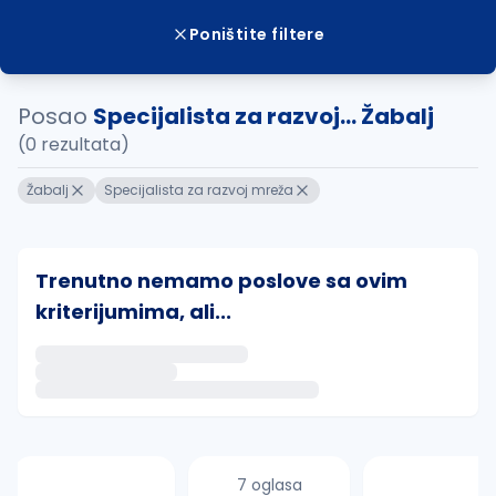
Poništite filtere
Posao
Specijalista za razvoj... Žabalj
(0 rezultata)
Žabalj
Specijalista za razvoj mreža
Trenutno nemamo poslove sa ovim
kriterijumima, ali...
Ako sačuvate ovu pretragu, obavestićemo vas putem 
uvajte pretragu
7 oglasa