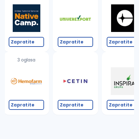
Takođe možete da:
proverite pravopisne greške (koristite č, ć, š, đ, ž,
povećajte radijus za odabrani grad
promenite odabrane filtere pretrage
Zapratite
Zapratite
Zapratite
3 oglasa
Zapratite
Zapratite
Zapratite