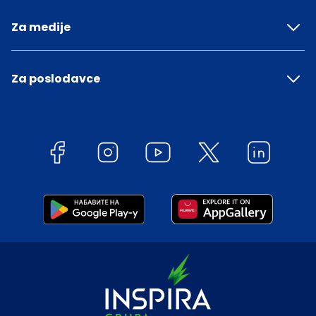
Za medije
Za poslodavce