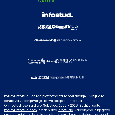
Poslovi Infostud vodeća platforma za zapošljavanje u Srbiji, deo
centra za zapošljavanje i razvoj karijere - Infostud.
©
Infostud rešenja d.o.o. Subotica
, 2000 -
2026
. Sadržaj sajta
Poslovi.infostud.com
je vlasništvo
Infostuda
. Zabranjeno je njegovo
preuzimanje bez dozvole
Infostuda
, zarad komercijalne upotrebe ili