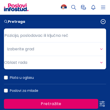
Pretraga
Pozicija, poslodavac ili ključna reč
Pozicija, poslodavac ili ključna reč
Izaberite grad
Grad
Oblast rada
Oblast rada
Plata u oglasu
Poslovi za mlade
Pretražite