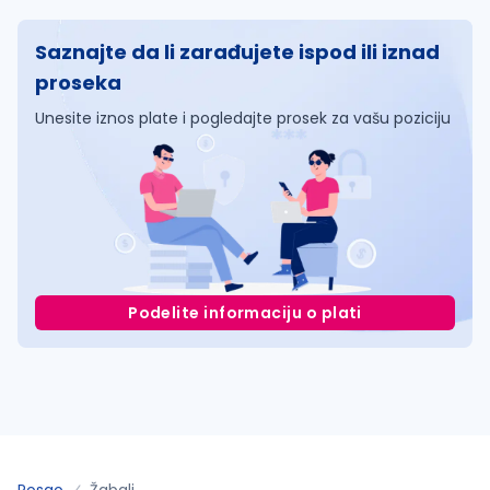
Saznajte da li zarađujete ispod ili iznad
proseka
Unesite iznos plate i pogledajte prosek za vašu poziciju
Podelite informaciju o plati
Posao
Žabalj