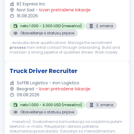
BZ Express Inc
Novi Sad
-
Izvan pretražene lokacije
16.08.2026
neto 1.000 - 2.000 USD (mesečno)
2. smena
Obaveštenje o statusu prijave
...evaluate driver qualifications. Manage the recruitment
process
from initial contact through onboarding. Build and
maintain a strong pipeline of qualified drivers. Work closely
with the Safety and Operations teams to ensure a smooth
hiring
process
. Achieve...
Truck Driver Recruiter
Soffilli Logistics - Iron Logistics
Beograd
-
Izvan pretražene lokacije
09.08.2026
neto 1.000 - 4.000 USD (mesečno)
2. smena
Obaveštenje o statusu prijave
...mesečno). Svakodnevna komunikacija sa vozačima putem
telefona i e-maila. Prikupljanje i obrada potrebne
dokumentacije kandidata. Saradnja sa menadžmentom