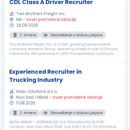
CDL Class A Driver Recruiter
Two Brothers Freight Inc
Niš
-
Izvan pretražene lokacije
28.08.2026
2. smena
Obaveštenje o statusu prijave
Two Brothers Freight, Inc. is a fast-growing transportation
company based in Illinois, operating a fleet of over 300 trucks
nationwide. We specialize in USPS transportation contracts
and dedicated mail routes, delivering consistent, reliable
service ...
Experienced Recruiter in
Trucking Industry
Kiasu Solutions d.o.o.
Novi Sad | Hibrid
-
Izvan pretražene lokacije
11.08.2026
2. smena
Obaveštenje o statusu prijave
WE'RE HIRING! – EXPERIENCED USA TRUCKING RECRUITER
Location: Novi Sad Office Shift: 2nd Shift | 14:00–22:00Position: