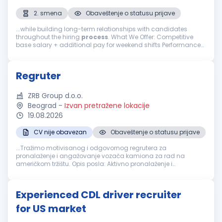
2. smena
Obaveštenje o statusu prijave
...while building long-term relationships with candidates
throughout the hiring
process
. What We Offer: Competitive
base salary + additional pay for weekend shifts Performance
based bonuses Long term career growth Stable and
professional work environment...
Regruter
ZRB Group d.o.o.
Beograd
-
Izvan pretražene lokacije
19.08.2026
CV nije obavezan
Obaveštenje o statusu prijave
...Tražimo motivisanog i odgovornog regrutera za
pronalaženje i angažovanje vozača kamiona za rad na
američkom tržištu. Opis posla: Aktivno pronalaženje i
regrutovanje vozača kamiona Komunikacija sa kandidatima i
vođenje
procesa
selekcije
...
Experienced CDL driver recruiter
for US market