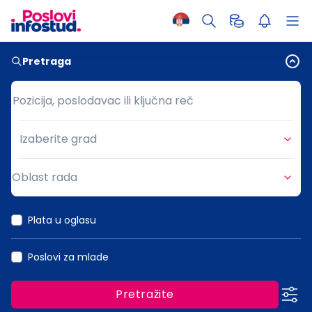
Pretraga
Pozicija, poslodavac ili ključna reč
Pozicija, poslodavac ili ključna reč
Izaberite grad
Grad
Oblast rada
Oblast rada
Plata u oglasu
Poslovi za mlade
Pretražite