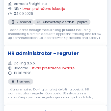
Armada Freight Inc
Niš
-
Izvan pretražene lokacije
04.09.2026
2. smena
Obaveštenje o statusu prijave
...candidates through the full hiring
process
including
onboarding Maintain accurate applicant tracking and follow-
up communication Collaborate with Operations and Safety to
ensure smooth driver placement Requirements: Experience in
CDL driver recruiting...
HR administrator - regruter
Do-ing d.o.o.
Beograd
-
Izvan pretražene lokacije
19.08.2026
1. smena
...članom našeg Do-Ing tima koji će biti na poziciji: HR
administrator - regruter Opis posla: Učestvovanje u
sprovođenju
procesa
regrutacije i
selekcije
kandidata;
Aktivno učešće u organizaciji i realizaciji onboarding
procesa
za novozaposlene...