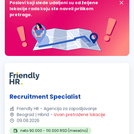
Poslovi koji slede udaljeni su od željene
lokacije rada koju ste naveli prilikom
pretrage.
Recruitment Specialist
Friendly HR - Agencija za zapošljavanje
Beograd | Hibrid
-
Izvan pretražene lokacije
09.08.2026
neto 90.000 - 110.000 RSD (mesečno)