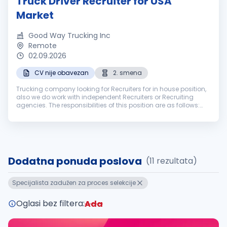
Truck Driver Recruiter for USA
Market
Good Way Trucking Inc
Remote
02.09.2026
CV nije obavezan
2. smena
Trucking company looking for Recruiters for in house position,
also we do work with independent Recruiters or Recruiting
agencies. The responsibilities of this position are as follows:
Contacting potential drivers Hiring CDL A (over the road)
driver...
Dodatna ponuda poslova
(11 rezultata)
Specijalista zadužen za proces selekcije
Oglasi bez filtera:
Ada