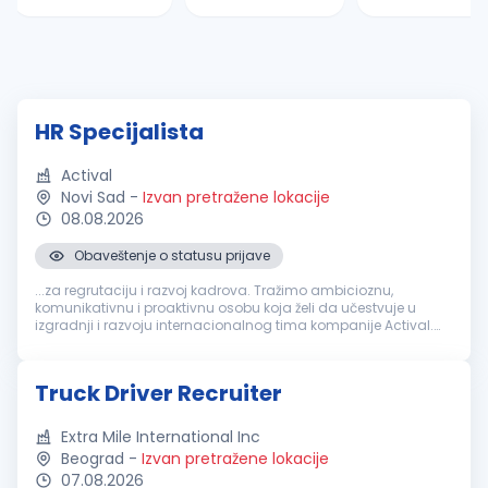
HR Specijalista
Actival
Novi Sad
-
Izvan pretražene lokacije
08.08.2026
Obaveštenje o statusu prijave
...za regrutaciju i razvoj kadrova. Tražimo ambicioznu,
komunikativnu i proaktivnu osobu koja želi da učestvuje u
izgradnji i razvoju internacionalnog tima kompanije Actival.
Osoba na ovoj poziciji biće odgovorna za pronalaženje i
selekciju
kvalitetnih kandidata...
Truck Driver Recruiter
Extra Mile International Inc
Beograd
-
Izvan pretražene lokacije
07.08.2026