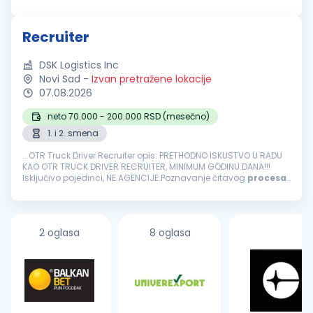
tokom
procesa
odobravanja i zapošljavanja vozača. Vođenje
evidencije i praćenje kandidata...
Recruiter
DSK Logistics Inc
Novi Sad
-
Izvan pretražene lokacije
07.08.2026
neto 70.000 - 200.000 RSD (mesečno)
1. i 2. smena
...OTR Truck Driver Recruiter opis: PRETHODNO ISKUSTVO U RADU
KAO OTR TRUCK DRIVER RECRUITER, MINIMUM GODINU DANA!!!
Isključivo pojedinci, NE AGENCIJE Poznavanje čitavog
procesa
zapošljavanja vozača od kontaktiranja vozača do ulaska u
kamion...
2 oglasa
8 oglasa