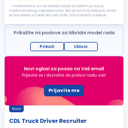
...i inostranstvu, a naš sledeći korak sa tobom je razvoj
međunarodnog zapošljavanja. Ako je ovo tvoj dalji put, onda
je ovo prilika za tebe! šta ćeš raditi: Samostalno vođenje
procesa
regrutacije i
selekcije
kandidata za različite pozicije,
sa fokusom...
Prikažite mi poslove za hibridni model rada
Prikaži
Ukloni
Novi oglasi za posao na Vaš email
Prijavite se i dozvolite da poslovi nađu vas!
Prijavite me
Novo
CDL Truck Driver Recruiter