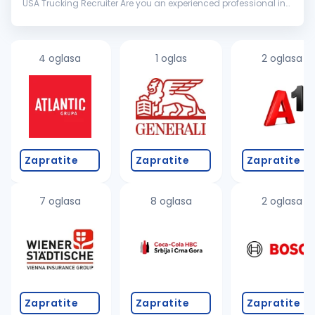
USA Trucking Recruiter Are you an experienced professional in
the USA trucking industry with a passion for recruiting and
working wit...
4 oglasa
1 oglas
2 oglasa
Zapratite
Zapratite
Zapratite
7 oglasa
8 oglasa
2 oglasa
Zapratite
Zapratite
Zapratite