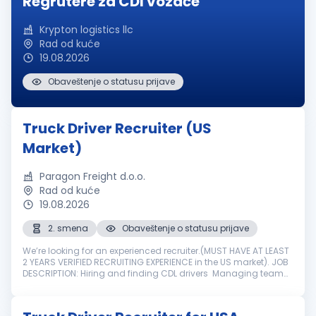
Regrutere za CDl vozače
Krypton logistics llc
Rad od kuće
19.08.2026
Obaveštenje o statusu prijave
Truck Driver Recruiter (US
Market)
Paragon Freight d.o.o.
Rad od kuće
19.08.2026
2. smena
Obaveštenje o statusu prijave
We’re looking for an experienced recruiter.(MUST HAVE AT LEAST
2 YEARS VERIFIED RECRUITING EXPERIENCE in the US market). JOB
DESCRIPTION: Hiring and finding CDL drivers Managing team
and doing what’s necessary to make sure the team reaches
company ...