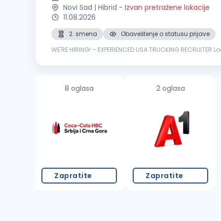
Novi Sad | Hibrid
-
Izvan pretražene lokacije
11.08.2026
2. smena
Obaveštenje o statusu prijave
WE'RE HIRING! – EXPERIENCED USA TRUCKING RECRUITER Locat
trucking industry with a passion for recruiting and workin
8 oglasa
2 oglasa
Zapratite
Zapratite