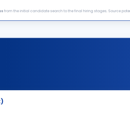
ss
from the initial candidate search to the final hiring stages; Source po
 relevant channels; Review applications and...
t)