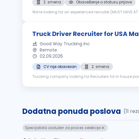
2. smena
Obaveštenje o statusu prijave
We’re looking for an experienced recruiter.(MUST HAVE AT LEAST 2 YEARS VER
and doing what’s necessary to make sure the team rea
Truck Driver Recruiter for USA Ma
Good Way Trucking Inc
Remote
02.09.2026
CV nije obavezan
2. smena
Trucking company looking for Recruiters for in house posi
Contacting potential drivers Hiring CDL A (over the road) d
Dodatna ponuda poslova
(11 re
Specijalista zadužen za proces selekcije