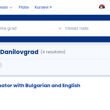
osao
Plate
Kursevi
Oblast rada
rite grad
Oblast rada
. Danilovgrad
(4 rezultata)
nator with Bulgarian and English