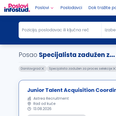
Poslovi
Poslodavci
Dok tražite p
Pozicija, poslodavac ili ključna reč
Izabe
Pozicija, poslodavac ili ključna reč
Grad
Posao
Specijalista zadužen z..
Danilovgrad
Specijalista zadužen za proces selekcije
Junior Talent Acquisition Coordi
Astrea Recruitment
Rad od kuće
13.08.2026