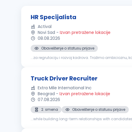
HR Specijalista
Actival
Novi Sad
-
Izvan pretražene lokacije
08.08.2026
Obaveštenje o statusu prijave
...za regrutaciju i razvoj kadrova. Tražimo ambicioznu, 
ovoj poziciji biće odgovorna za pronalaženje i
selekciju
Truck Driver Recruiter
Extra Mile International Inc
Beograd
-
Izvan pretražene lokacije
07.08.2026
2. smena
Obaveštenje o statusu prijave
...while building long-term relationships with candidate
bonuses Long term career growth Stable and professiona