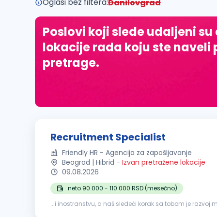
Oglasi bez filtera:
Danilovgrad
Poslovi koji slede udaljeni su
lokacije rada koju ste naveli 
pretrage.
Recruitment Specialist
Friendly HR - Agencija za zapošljavanje
Beograd | Hibrid
-
Izvan pretražene lokacije
09.08.2026
neto 90.000 - 110.000 RSD (mesečno)
...i inostranstvu, a naš sledeći korak sa tobom je razvoj 
Samostalno vođenje
procesa
regrutacije i
selekcije
kan