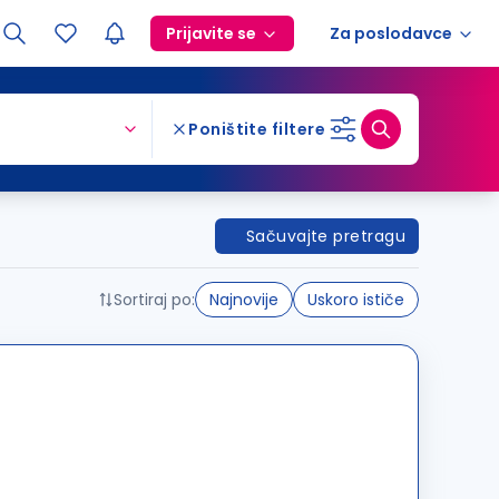
Prijavite se
Za poslodavce
Poništite filtere
Sačuvajte pretragu
Sortiraj po:
Najnovije
Uskoro ističe