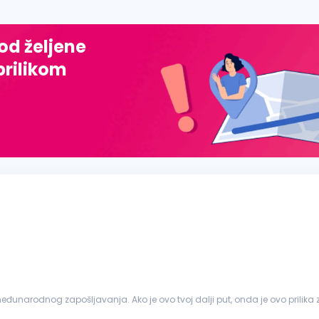
 od željene
prilikom
međunarodnog zapošljavanja. Ako je ovo tvoj dalji put, onda je ovo prilika za
didata za različite pozicije, sa fokusom...