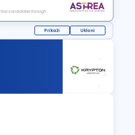
tential candidates through
Prikaži
Ukloni