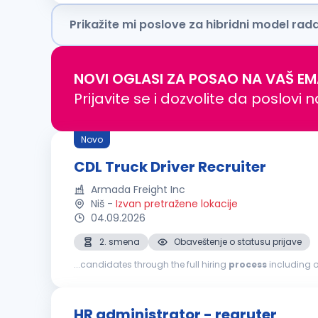
Prikažite mi poslove za hibridni model rad
NOVI OGLASI ZA POSAO NA VAŠ EM
Prijavite se i dozvolite da poslovi 
Novo
CDL Truck Driver Recruiter
Armada Freight Inc
Niš
-
Izvan pretražene lokacije
04.09.2026
2. smena
Obaveštenje o statusu prijave
...candidates through the full hiring
process
including o
ensure smooth driver
HR administrator - regruter