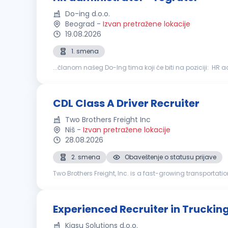
Do-ing d.o.o.
Beograd
-
Izvan pretražene lokacije
19.08.2026
1. smena
organizaciji i realizaciji onboarding
procesa
za novozap
CDL Class A Driver Recruiter
Two Brothers Freight Inc
Niš
-
Izvan pretražene lokacije
28.08.2026
2. smena
Obaveštenje o statusu prijave
Two Brothers Freight, Inc. is a fast-growing transportati
dedicated mail routes, delivering consistent, reliable servi
Experienced Recruiter in Truckin
Kiasu Solutions d.o.o.