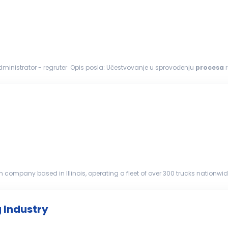
...članom našeg Do-Ing tima koji će biti na poziciji: HR administrator - regruter Opis posla: Učestvovanje u sprovođenju
procesa
r
oslene...
on company based in Illinois, operating a fleet of over 300 trucks nationw
ce ...
g Industry