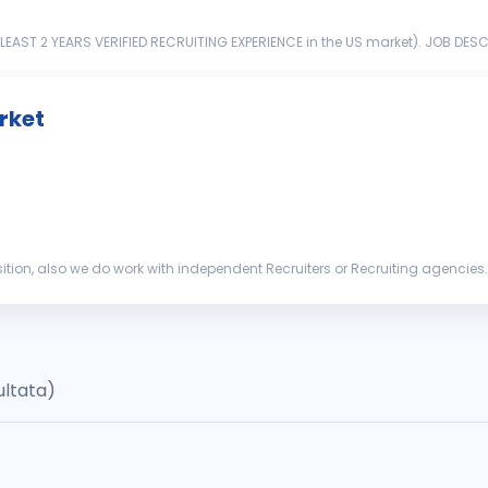
IFIED RECRUITING EXPERIENCE in the US market). JOB DESCRIPTION: Hiring and finding CDL drivers M
ches company ...
rket
tion, also we do work with independent Recruiters or Recruiting agencies. Th
river...
zultata)