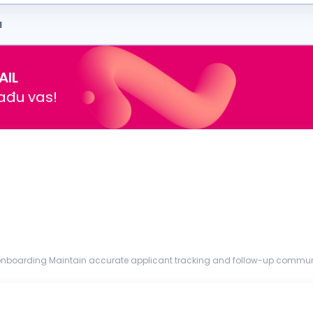
a
AIL
nađu vas!
nboarding Maintain accurate applicant tracking and follow-up communi
 placement Requirements: Experience in CDL driver recruiting...