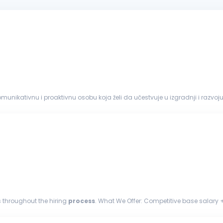
komunikativnu i proaktivnu osobu koja želi da učestvuje u izgradnji i raz
kvalitetnih kandidata...
s throughout the hiring
process
. What We Offer: Competitive base salary + additional pay for weekend shifts Performance based
l work environment...