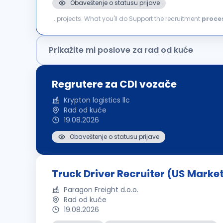
Obaveštenje o statusu prijave
...projects. What you'll do Support the recruitment
proce
LinkedIn, job platforms, our internal database and other
Prikažite mi poslove za rad od kuće
Regrutere za CDl vozače
Krypton logistics llc
Rad od kuće
19.08.2026
Obaveštenje o statusu prijave
Truck Driver Recruiter (US Marke
Paragon Freight d.o.o.
Rad od kuće
19.08.2026