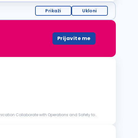
Prikaži
Ukloni
Prijavite me
cation Collaborate with Operations and Safety to