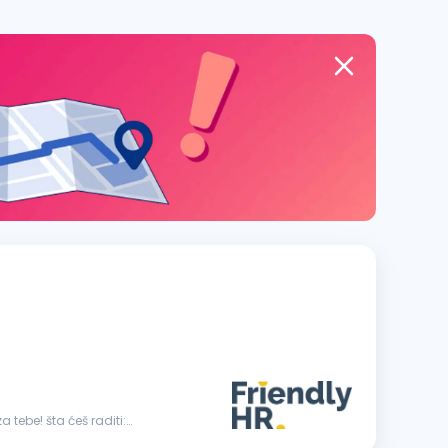
 tebe! šta ćeš raditi: