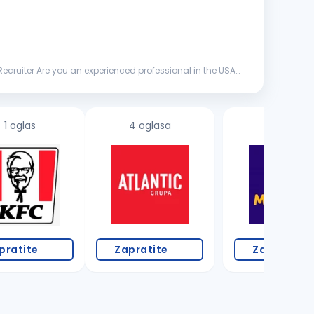
Recruiter Are you an experienced professional in the USA
1 oglas
4 oglasa
1 oglas
pratite
Zapratite
Zapratite