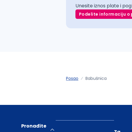
Unesite iznos plate i pog
Podelite informaciju o 
Posao
Babušnica
Pronađite
Za