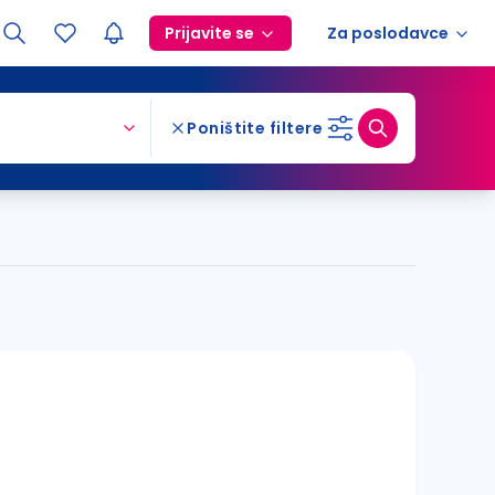
Prijavite se
Za poslodavce
Poništite filtere