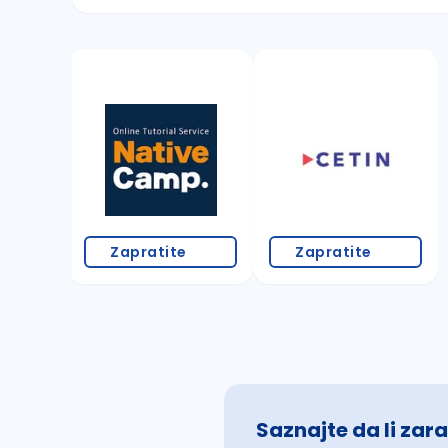
Sačuvajte pretragu
Takođe možete da:
proverite pravopisne greške (koristite č, ć,
povećajte radijus za odabrani grad
promenite odabrane filtere pretrage
Zapratite
Zapratite
Saznajte da li zara