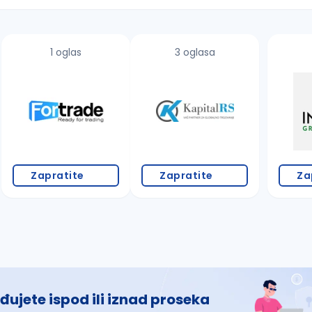
1 oglas
3 oglasa
 š, đ, ž, dž)
Zapratite
Zapratite
Za
đujete ispod ili iznad proseka