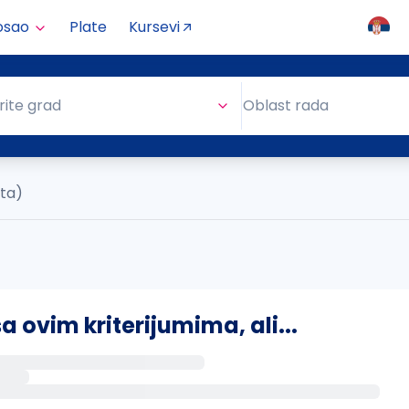
osao
Plate
Kursevi
Oblast rada
rite grad
Oblast rada
ata)
ovim kriterijumima, ali...
s putem email-a kada se pojave novi poslovi.