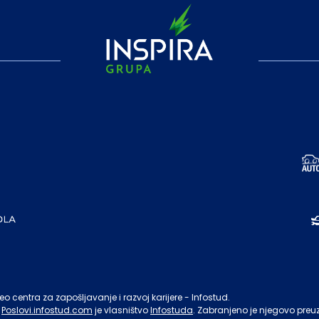
o centra za zapošljavanje i razvoj karijere - Infostud.
Poslovi.infostud.com
je vlasništvo
Infostuda
. Zabranjeno je njegovo preu