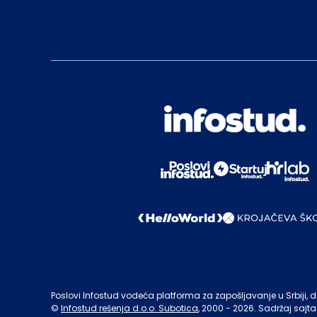
Poslovi Infostud vodeća platforma za zapošljavanje u Srbiji, de
©
Infostud rešenja d.o.o. Subotica
, 2000 -
2026
. Sadržaj sajta