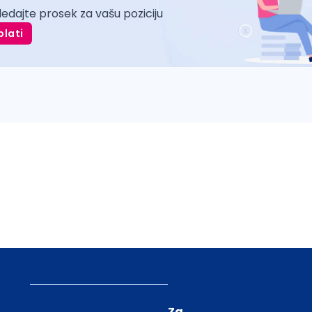
ledajte prosek za vašu poziciju
plati
Za