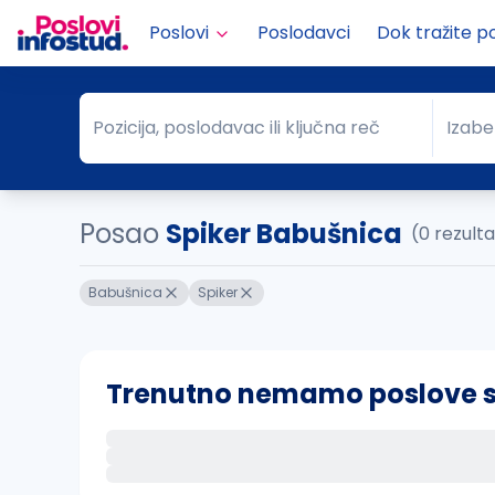
Poslovi
Poslodavci
Dok tražite p
Pozicija, poslodavac ili ključna reč
Izabe
Pozicija, poslodavac ili ključna reč
Grad
Posao
Spiker Babušnica
(0 rezult
Babušnica
Spiker
Trenutno nemamo poslove sa 
Ako sačuvate ovu pretragu, obavestićemo va