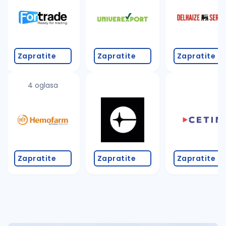
Takođe možete da:
proverite pravopisne greške (koristite č, ć, š, đ, ž,
povećajte radijus za odabrani grad
promenite odabrane filtere pretrage
Zapratite
Zapratite
Zapratite
4 oglasa
Zapratite
Zapratite
Zapratite