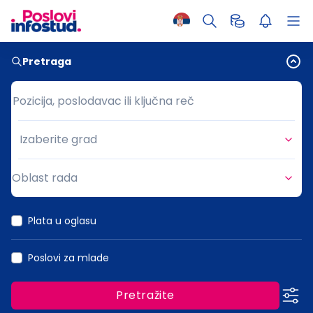
Pretraga
Pozicija, poslodavac ili ključna reč
Pozicija, poslodavac ili ključna reč
Izaberite grad
Grad
Oblast rada
Oblast rada
Plata u oglasu
Poslovi za mlade
Pretražite