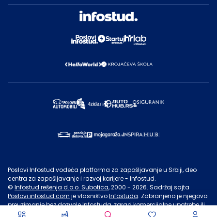
Poslovi Infostud vodeća platforma za zapošljavanje u Srbiji, deo
centra za zapošljavanje i razvoj karijere - Infostud.
©
Infostud rešenja d.o.o. Subotica
, 2000 -
2026
. Sadržaj sajta
Poslovi.infostud.com
je vlasništvo
Infostuda
. Zabranjeno je njegovo
preuzimanje bez dozvole
Infostuda
, zarad komercijalne upotrebe ili
u druge svrhe, osim za lične potrebe posetilaca sajta.
Uslovi