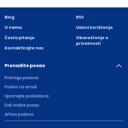
Blog
RSS
O nama
Uslovi korišćenja
Česta pitanja
Obaveštenje o
privatnosti
Kontaktirajte nas
Pronađite posao
Pretraga poslova
Poslovi na email
Upoznajte poslodavce
Dok tražite posao
Arhiva poslova