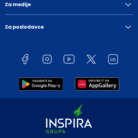
Za medije
Za poslodavce