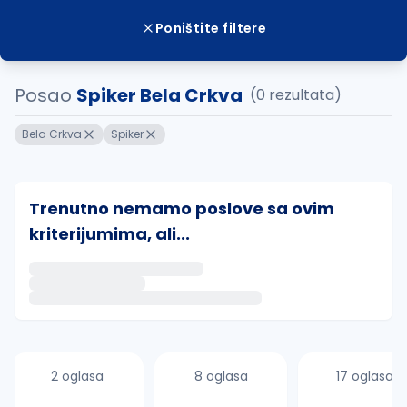
Poništite filtere
Posao
Spiker Bela Crkva
(0 rezultata)
Bela Crkva
Spiker
Trenutno nemamo poslove sa ovim
kriterijumima, ali...
Ako sačuvate ovu pretragu, obavestićemo vas putem 
uvajte pretragu
2 oglasa
8 oglasa
17 oglasa