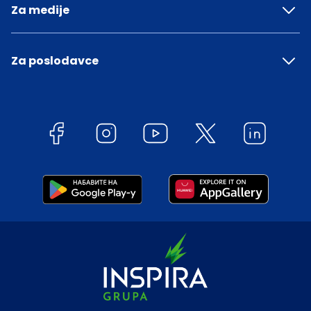
Za medije
Za poslodavce