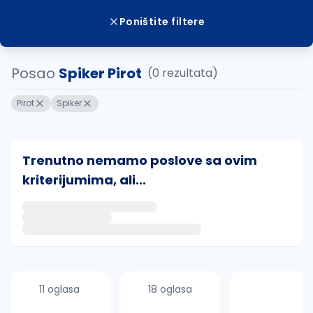
Poništite filtere
Posao
Spiker Pirot
(0 rezultata)
Pirot
Spiker
Trenutno nemamo poslove sa ovim
kriterijumima, ali...
Ako sačuvate ovu pretragu, obavestićemo vas putem 
uvajte pretragu
11 oglasa
18 oglasa