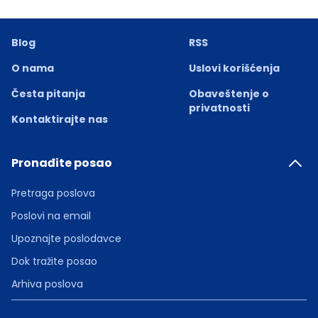
Blog
RSS
O nama
Uslovi korišćenja
Česta pitanja
Obaveštenje o
privatnosti
Kontaktirajte nas
Pronađite posao
Pretraga poslova
Poslovi na email
Upoznajte poslodavce
Dok tražite posao
Arhiva poslova