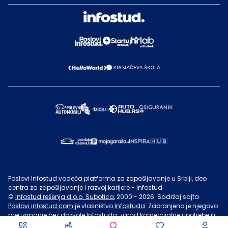
Poslovi Infostud vodeća platforma za zapošljavanje u Srbiji, deo
centra za zapošljavanje i razvoj karijere - Infostud.
©
Infostud rešenja d.o.o. Subotica
, 2000 -
2026
. Sadržaj sajta
Poslovi.infostud.com
je vlasništvo
Infostuda
. Zabranjeno je njegovo
preuzimanje bez dozvole
Infostuda
, zarad komercijalne upotrebe ili
u druge svrhe, osim za lične potrebe posetilaca sajta.
Uslovi