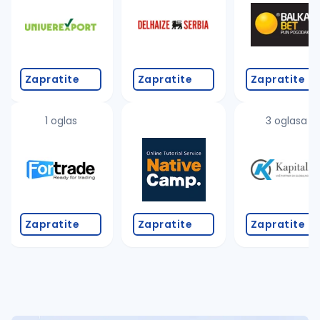
Takođe možete da:
proverite pravopisne greške (koristite č, ć, š, đ, ž,
povećajte radijus za odabrani grad
promenite odabrane filtere pretrage
Zapratite
Zapratite
Zapratite
1 oglas
3 oglasa
Zapratite
Zapratite
Zapratite