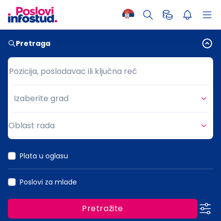
Pretraga
Pozicija, poslodavac ili ključna reč
Pozicija, poslodavac ili ključna reč
Izaberite grad
Grad
Oblast rada
Oblast rada
Plata u oglasu
Poslovi za mlade
Pretražite