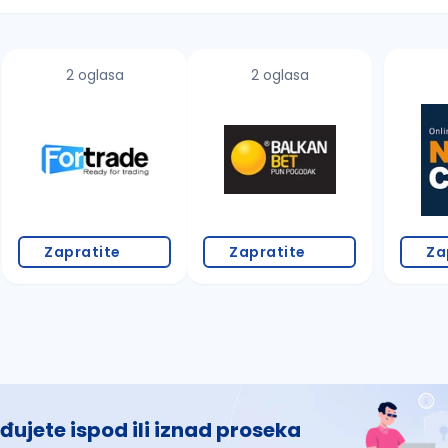
2 oglasa
2 oglasa
 š, đ, ž, dž)
Zapratite
Zapratite
Za
đujete ispod ili iznad proseka