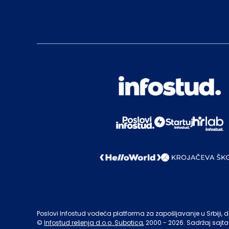
Poslovi Infostud vodeća platforma za zapošljavanje u Srbiji, de
©
Infostud rešenja d.o.o. Subotica
, 2000 -
2026
. Sadržaj sajta