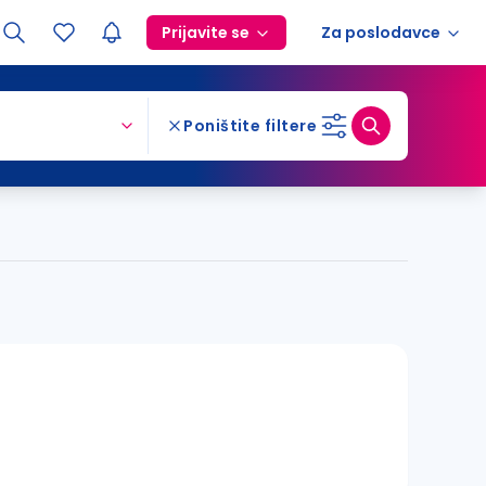
Prijavite se
Za poslodavce
Poništite filtere