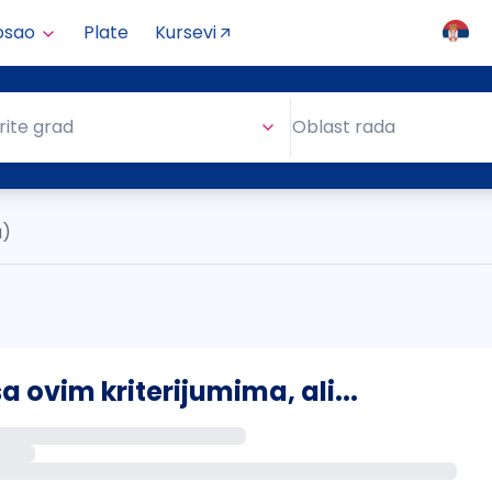
osao
Plate
Kursevi
Oblast rada
rite grad
Oblast rada
a)
ovim kriterijumima, ali...
s putem email-a kada se pojave novi poslovi.