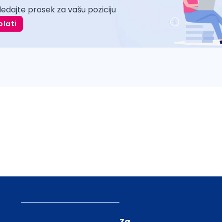
ledajte prosek za vašu poziciju
plati
Za