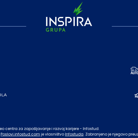
o centra za zapošljavanje i razvoj karijere - Infostud.
Poslovi.infostud.com
je vlasništvo
Infostuda
. Zabranjeno je njegovo preu