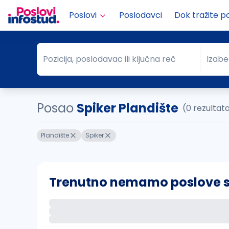
Poslovi
Poslodavci
Dok tražite p
Pozicija, poslodavac ili ključna reč
Izabe
Pozicija, poslodavac ili ključna reč
Grad
Posao
Spiker Plandište
(0 rezultat
Plandište
Spiker
Trenutno nemamo poslove sa 
Ako sačuvate ovu pretragu, obavestićemo va