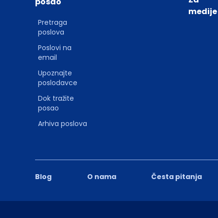
posao
medije
Pretraga
poslova
Poslovi na
email
Upoznajte
poslodavce
Dok tražite
posao
Arhiva poslova
Blog
O nama
Česta pitanja