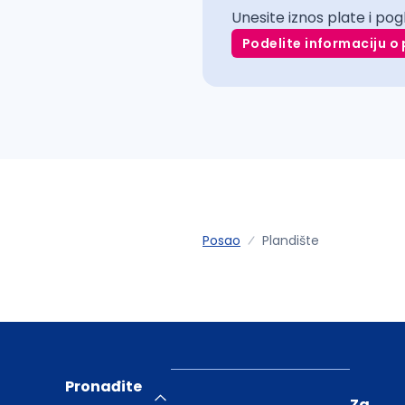
Unesite iznos plate i pog
Podelite informaciju o 
Posao
Plandište
Pronađite
Za