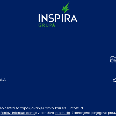
o centra za zapošljavanje i razvoj karijere - Infostud.
Poslovi.infostud.com
je vlasništvo
Infostuda
. Zabranjeno je njegovo preu