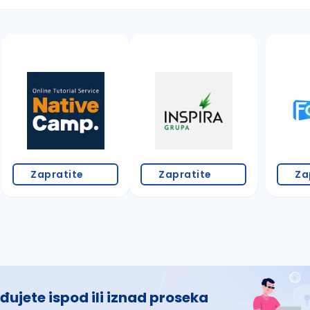
 š, đ, ž, dž)
Zapratite
Zapratite
Za
đujete ispod ili iznad proseka