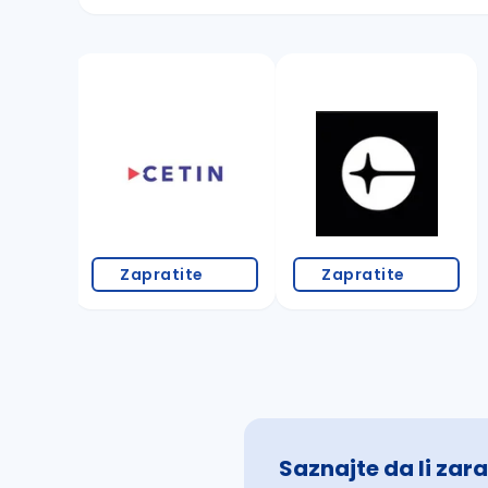
Sačuvajte pretragu
Takođe možete da:
proverite pravopisne greške (koristite č, ć,
povećajte radijus za odabrani grad
promenite odabrane filtere pretrage
Zapratite
Zapratite
Saznajte da li zara