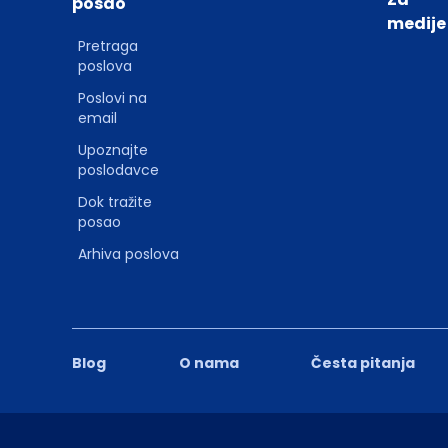
posao
medije
Pretraga
poslova
Poslovi na
email
Upoznajte
poslodavce
Dok tražite
posao
Arhiva poslova
Blog
O nama
Česta pitanja