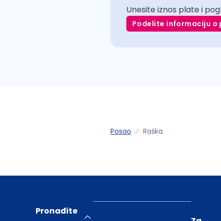
Unesite iznos plate i pog
Podelite informaciju o 
Posao
Raška
Pronađite
Za