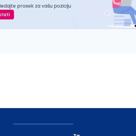
ledajte prosek za vašu poziciju
plati
Za