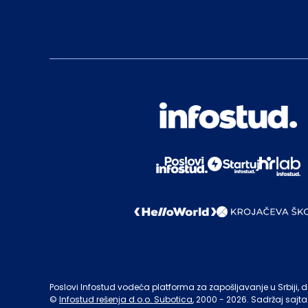
Poslovi Infostud vodeća platforma za zapošljavanje u Srbiji, de
©
Infostud rešenja d.o.o. Subotica
, 2000 -
2026
. Sadržaj sajta