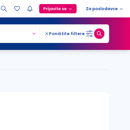
Prijavite se
Za poslodavce
Poništite filtere