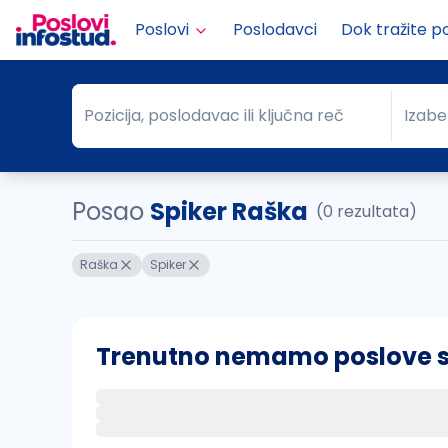
Poslovi
Poslodavci
Dok tražite p
Pozicija, poslodavac ili ključna reč
Izabe
Pozicija, poslodavac ili ključna reč
Grad
Posao
Spiker Raška
(0 rezultata)
Raška
Spiker
Trenutno nemamo poslove sa 
Ako sačuvate ovu pretragu, obavestićemo va