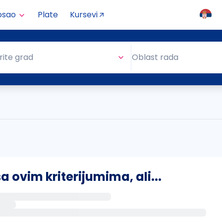
osao
Plate
Kursevi
Oblast rada
rite grad
Oblast rada
ovim kriterijumima, ali...
s putem email-a kada se pojave novi poslovi.