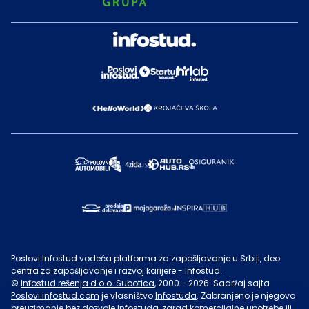
Poslovi Infostud vodeća platforma za zapošljavanje u Srbiji, deo
centra za zapošljavanje i razvoj karijere - Infostud.
©
Infostud rešenja d.o.o. Subotica
, 2000 -
2026
. Sadržaj sajta
Poslovi.infostud.com
je vlasništvo
Infostuda
. Zabranjeno je njegovo
preuzimanje bez dozvole
Infostuda
, zarad komercijalne upotrebe ili