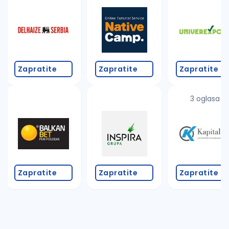
Takođe možete da:
proverite pravopisne greške (koristite č, ć, š, đ, ž,
povećajte radijus za odabrani grad
promenite odabrane filtere pretrage
Zapratite
Zapratite
Zapratite
3 oglasa
Zapratite
Zapratite
Zapratite