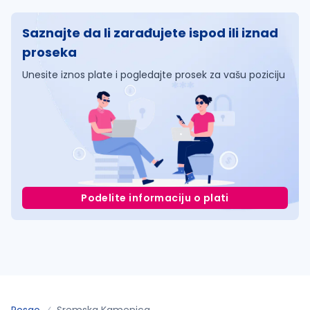
Saznajte da li zarađujete ispod ili iznad
proseka
Unesite iznos plate i pogledajte prosek za vašu poziciju
Podelite informaciju o plati
Posao
Sremska Kamenica