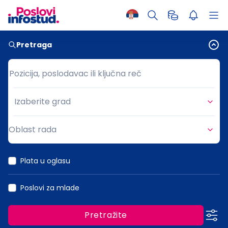
Pretraga
Pozicija, poslodavac ili ključna reč
Pozicija, poslodavac ili ključna reč
Izaberite grad
Grad
Oblast rada
Oblast rada
Plata u oglasu
Poslovi za mlade
Pretražite