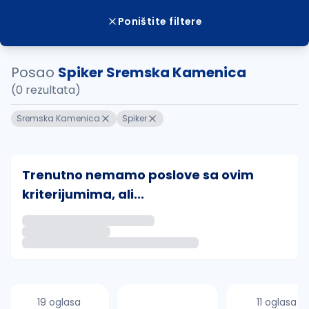
Poništite filtere
Posao
Spiker Sremska Kamenica
(0 rezultata)
Sremska Kamenica
Spiker
Trenutno nemamo poslove sa ovim
kriterijumima, ali...
Ako sačuvate ovu pretragu, obavestićemo vas putem 
uvajte pretragu
19 oglasa
11 oglasa