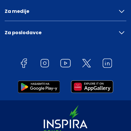
Za medije
Za poslodavce