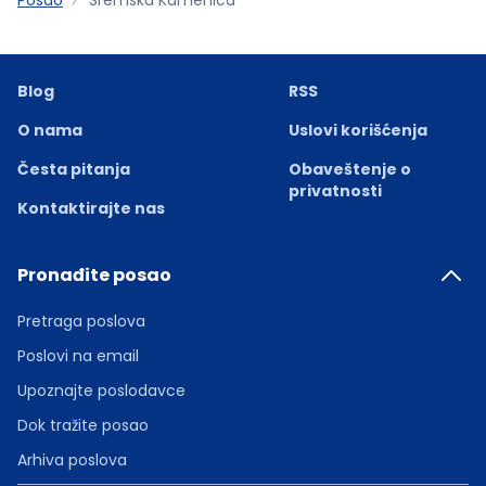
Blog
RSS
O nama
Uslovi korišćenja
Česta pitanja
Obaveštenje o
privatnosti
Kontaktirajte nas
Pronađite posao
Pretraga poslova
Poslovi na email
Upoznajte poslodavce
Dok tražite posao
Arhiva poslova