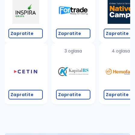
Takođe možete da:
proverite pravopisne greške (koristite č, ć, š, đ, ž,
povećajte radijus za odabrani grad
promenite odabrane filtere pretrage
Zapratite
Zapratite
Zapratite
3 oglasa
4 oglasa
Zapratite
Zapratite
Zapratite