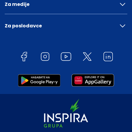
Za medije
Za poslodavce