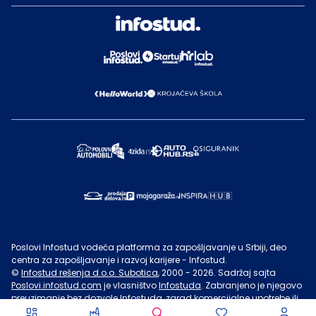
Poslovi Infostud vodeća platforma za zapošljavanje u Srbiji, deo
centra za zapošljavanje i razvoj karijere - Infostud.
©
Infostud rešenja d.o.o. Subotica
, 2000 -
2026
. Sadržaj sajta
Poslovi.infostud.com
je vlasništvo
Infostuda
. Zabranjeno je njegovo
preuzimanje bez dozvole
Infostuda
, zarad komercijalne upotrebe ili
u druge svrhe, osim za lične potrebe posetilaca sajta.
Uslovi