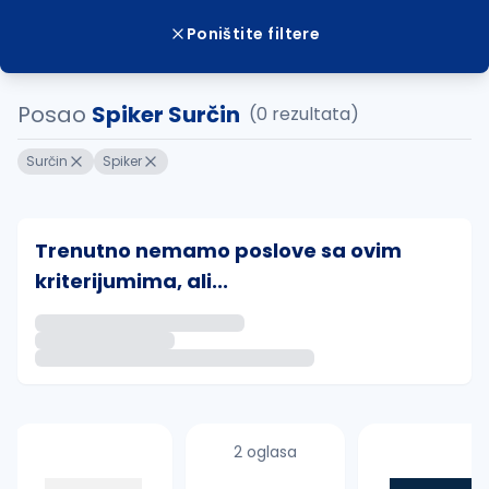
Poništite filtere
Posao
Spiker Surčin
(0 rezultata)
Surčin
Spiker
Trenutno nemamo poslove sa ovim
kriterijumima, ali...
Ako sačuvate ovu pretragu, obavestićemo vas putem 
uvajte pretragu
2 oglasa