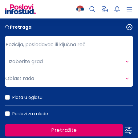
Pretraga
Pozicija, poslodavac ili ključna reč
Pozicija, poslodavac ili ključna reč
Izaberite grad
Grad
Oblast rada
Oblast rada
Plata u oglasu
Poslovi za mlade
Pretražite