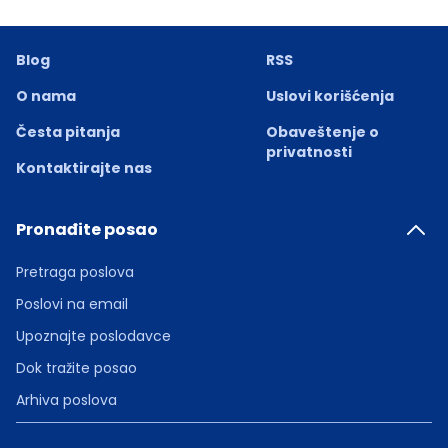
Blog
RSS
O nama
Uslovi korišćenja
Česta pitanja
Obaveštenje o
privatnosti
Kontaktirajte nas
Pronađite posao
Pretraga poslova
Poslovi na email
Upoznajte poslodavce
Dok tražite posao
Arhiva poslova