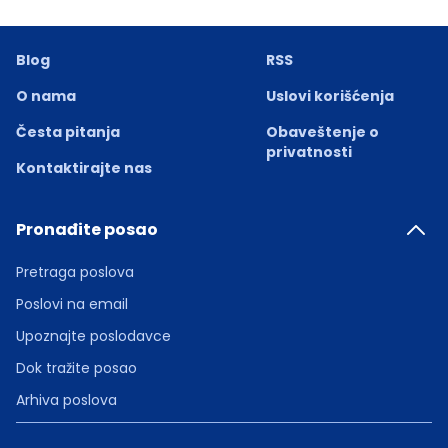
Blog
RSS
O nama
Uslovi korišćenja
Česta pitanja
Obaveštenje o
privatnosti
Kontaktirajte nas
Pronađite posao
Pretraga poslova
Poslovi na email
Upoznajte poslodavce
Dok tražite posao
Arhiva poslova