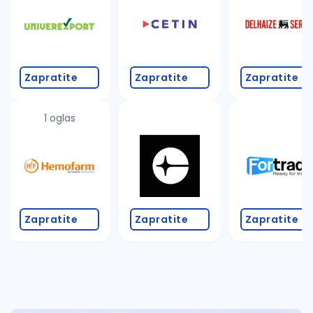
Takođe možete da:
proverite pravopisne greške (koristite č, ć, š, đ, ž,
povećajte radijus za odabrani grad
promenite odabrane filtere pretrage
Zapratite
Zapratite
Zapratite
1 oglas
Zapratite
Zapratite
Zapratite