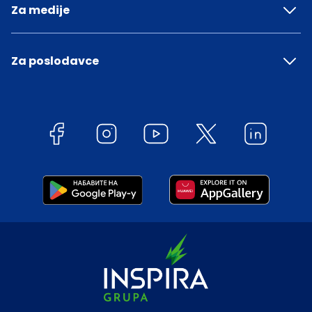
Za medije
Za poslodavce