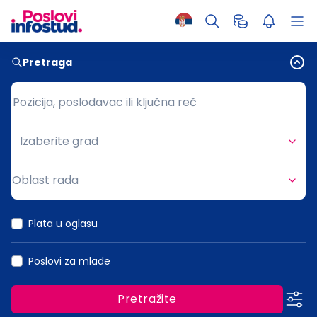
Pretraga
Pozicija, poslodavac ili ključna reč
Pozicija, poslodavac ili ključna reč
Izaberite grad
Grad
Oblast rada
Oblast rada
Plata u oglasu
Poslovi za mlade
Pretražite