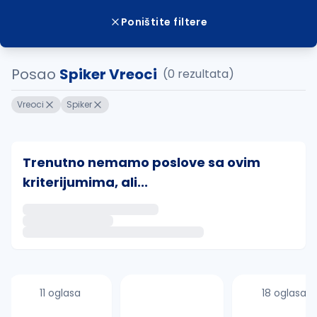
Poništite filtere
Posao
Spiker Vreoci
(0 rezultata)
Vreoci
Spiker
Trenutno nemamo poslove sa ovim
kriterijumima, ali...
Ako sačuvate ovu pretragu, obavestićemo vas putem 
uvajte pretragu
11 oglasa
18 oglasa