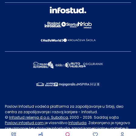
Poslovi Infostud vodeća platforma za zapošljavanje u Srbiji, deo
centra za zapošljavanje i razvoj karijere - Infostud.
©
Infostud rešenja d.o.o. Subotica
, 2000 -
2026
. Sadržaj sajta
Poslovi.infostud.com
je vlasništvo
Infostuda
. Zabranjeno je njegovo
preuzimanje bez dozvole
Infostuda
, zarad komercijalne upotrebe ili
u druge svrhe, osim za lične potrebe posetilaca sajta.
Uslovi