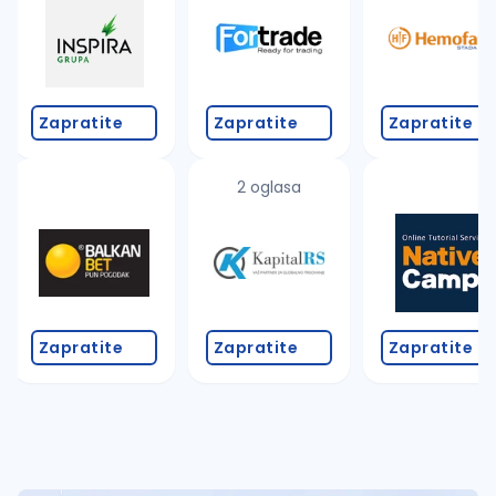
Takođe možete da:
proverite pravopisne greške (koristite č, ć, š, đ, ž,
povećajte radijus za odabrani grad
promenite odabrane filtere pretrage
Zapratite
Zapratite
Zapratite
2 oglasa
Zapratite
Zapratite
Zapratite