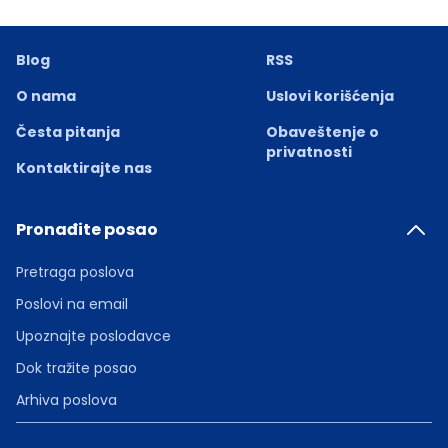
Blog
RSS
O nama
Uslovi korišćenja
Česta pitanja
Obaveštenje o
privatnosti
Kontaktirajte nas
Pronađite posao
Pretraga poslova
Poslovi na email
Upoznajte poslodavce
Dok tražite posao
Arhiva poslova