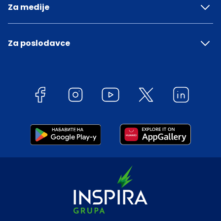
Za medije
Za poslodavce