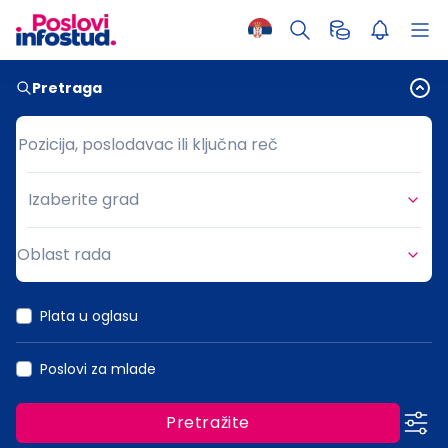
Pretraga
Pozicija, poslodavac ili ključna reč
Pozicija, poslodavac ili ključna reč
Izaberite grad
Grad
Oblast rada
Oblast rada
Plata u oglasu
Poslovi za mlade
Pretražite