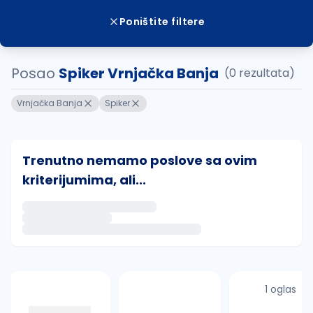
Poništite filtere
Posao
Spiker Vrnjačka Banja
(0 rezultata)
Vrnjačka Banja
Spiker
Trenutno nemamo poslove sa ovim
kriterijumima, ali...
Ako sačuvate ovu pretragu, obavestićemo vas putem 
uvajte pretragu
1 oglas