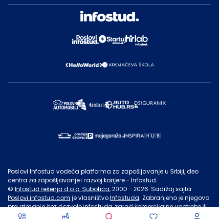
Poslovi Infostud vodeća platforma za zapošljavanje u Srbiji, deo
centra za zapošljavanje i razvoj karijere - Infostud.
©
Infostud rešenja d.o.o. Subotica
, 2000 -
2026
. Sadržaj sajta
Poslovi.infostud.com
je vlasništvo
Infostuda
. Zabranjeno je njegovo
preuzimanje bez dozvole
Infostuda
, zarad komercijalne upotrebe ili
u druge svrhe, osim za lične potrebe posetilaca sajta.
Uslovi