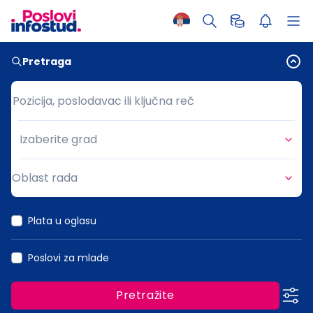
Pretraga
Pozicija, poslodavac ili ključna reč
Pozicija, poslodavac ili ključna reč
Izaberite grad
Grad
Oblast rada
Oblast rada
Plata u oglasu
Poslovi za mlade
Pretražite