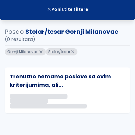
Poništite filtere
Posao
Stolar/tesar Gornji Milanovac
(0 rezultata)
Gornji Milanovac
Stolar/tesar
Trenutno nemamo poslove sa ovim
kriterijumima, ali...
Ako sačuvate ovu pretragu, obavestićemo vas putem 
uvajte pretragu