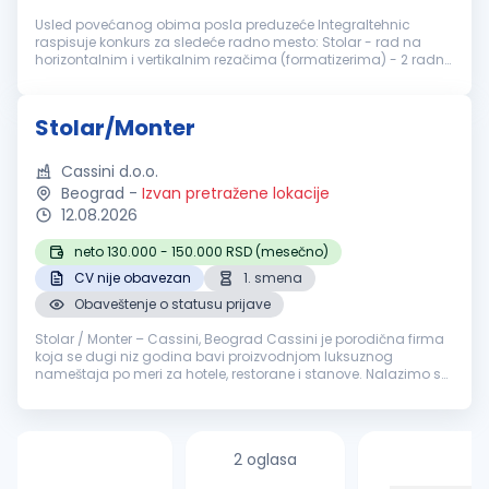
Usled povećanog obima posla preduzeće Integraltehnic
raspisuje konkurs za sledeće radno mesto: Stolar - rad na
horizontalnim i vertikalnim rezačima (formatizerima) - 2 radna
mesta Potrebne kvalifikacije: Srednja stručna sprema Iskustvo
u radu na nav...
Stolar/Monter
Cassini d.o.o.
Beograd
-
Izvan pretražene lokacije
12.08.2026
neto 130.000 - 150.000 RSD (mesečno)
CV nije obavezan
1. smena
Obaveštenje o statusu prijave
Stolar / Monter – Cassini, Beograd Cassini je porodična firma
koja se dugi niz godina bavi proizvodnjom luksuznog
nameštaja po meri za hotele, restorane i stanove. Nalazimo se
na granici Malog i Velikog Mokrog Luga, u savremeno
opremljenom proizvodno...
2 oglasa