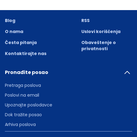
Blog
RSS
O nama
Uslovi korišćenja
Česta pitanja
Obaveštenje o
privatnosti
Kontaktirajte nas
Pronađite posao
Pretraga poslova
Poslovi na email
Upoznajte poslodavce
Dok tražite posao
Arhiva poslova