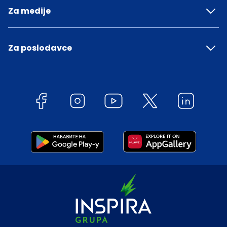
Za medije
Za poslodavce