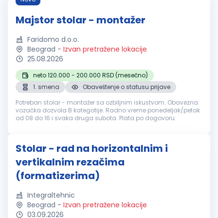
Majstor stolar - montažer
Faridomo d.o.o.
Beograd
-
Izvan pretražene lokacije
25.08.2026
neto 120.000 - 200.000 RSD (mesečno)
1. smena
Obaveštenje o statusu prijave
Potreban stolar - montažer sa ozbiljnim iskustvom. Obavezna
vozačka dozvola B kategotije. Radno vreme ponedeljak/petak
od 08 do 16 i svaka druga subota. Plata po dogovoru.
Stolar - rad na horizontalnim i
vertikalnim rezačima
(formatizerima)
Integraltehnic
Beograd
-
Izvan pretražene lokacije
03.09.2026