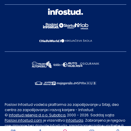
Poslovi Infostud vodeća platforma za zapošljavanje u Srbiji, deo
centra za zapošljavanje i razvoj karijere - Infostud.
©
Infostud rešenja d.o.o. Subotica
, 2000 -
2026
. Sadržaj sajta
Poslovi.infostud.com
je vlasništvo
Infostuda
. Zabranjeno je njegovo
preuzimanje bez dozvole
Infostuda
, zarad komercijalne upotrebe ili
u druge svrhe, osim za lične potrebe posetilaca sajta.
Uslovi