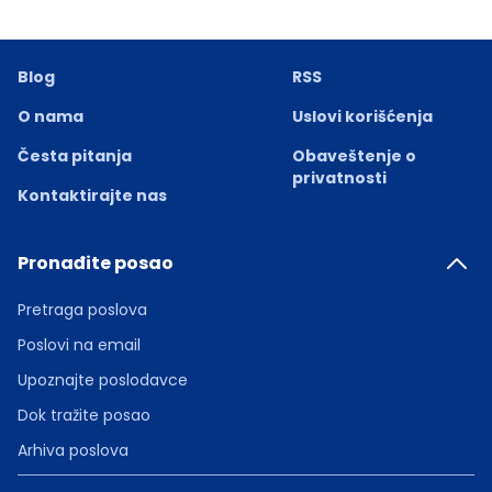
Blog
RSS
O nama
Uslovi korišćenja
Česta pitanja
Obaveštenje o
privatnosti
Kontaktirajte nas
Pronađite posao
Pretraga poslova
Poslovi na email
Upoznajte poslodavce
Dok tražite posao
Arhiva poslova