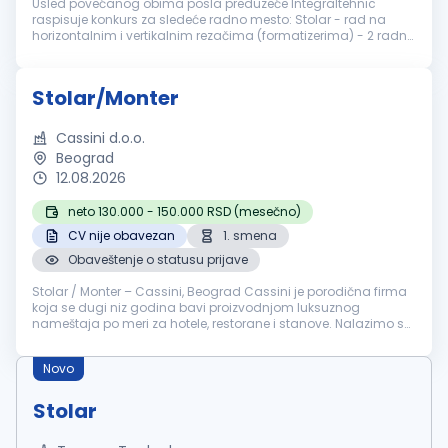
Usled povećanog obima posla preduzeće Integraltehnic
raspisuje konkurs za sledeće radno mesto: Stolar - rad na
horizontalnim i vertikalnim rezačima (formatizerima) - 2 radna
mesta Potrebne kvalifikacije: Srednja stručna sprema Iskustvo
u radu na nav...
Stolar/Monter
Cassini d.o.o.
Beograd
12.08.2026
neto 130.000 - 150.000 RSD (mesečno)
CV nije obavezan
1. smena
Obaveštenje o statusu prijave
Stolar / Monter – Cassini, Beograd Cassini je porodična firma
koja se dugi niz godina bavi proizvodnjom luksuznog
nameštaja po meri za hotele, restorane i stanove. Nalazimo se
na granici Malog i Velikog Mokrog Luga, u savremeno
opremljenom proizvodno...
Novo
Stolar