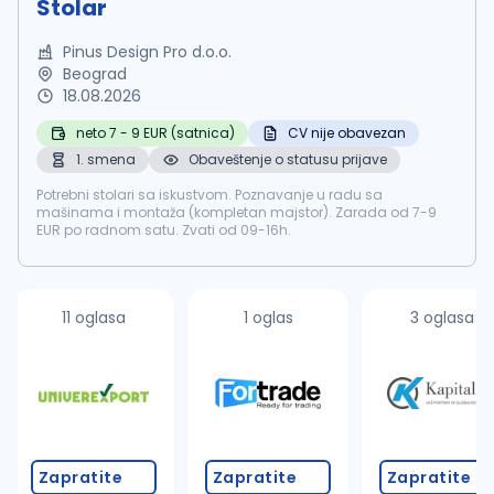
Stolar
Pinus Design Pro d.o.o.
Beograd
18.08.2026
neto 7 - 9 EUR (satnica)
CV nije obavezan
1. smena
Obaveštenje o statusu prijave
Potrebni stolari sa iskustvom. Poznavanje u radu sa
mašinama i montaža (kompletan majstor). Zarada od 7-9
EUR po radnom satu. Zvati od 09-16h.
11 oglasa
1 oglas
3 oglasa
Zapratite
Zapratite
Zapratite