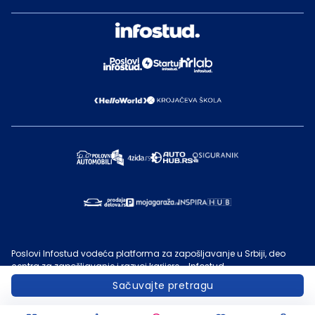
Poslovi Infostud vodeća platforma za zapošljavanje u Srbiji, deo
centra za zapošljavanje i razvoj karijere - Infostud.
©
Infostud rešenja d.o.o. Subotica
, 2000 -
2026
. Sadržaj sajta
Sačuvajte pretragu
Poslovi.infostud.com
je vlasništvo
Infostuda
. Zabranjeno je njegovo
preuzimanje bez dozvole
Infostuda
, zarad komercijalne upotrebe ili