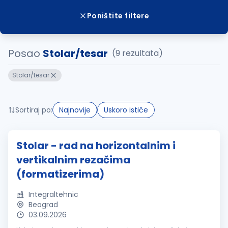
Poništite filtere
Posao
Stolar/tesar
(9 rezultata)
Stolar/tesar
Sortiraj po:
Najnovije
Uskoro ističe
Stolar - rad na horizontalnim i
vertikalnim rezačima
(formatizerima)
Integraltehnic
Beograd
03.09.2026