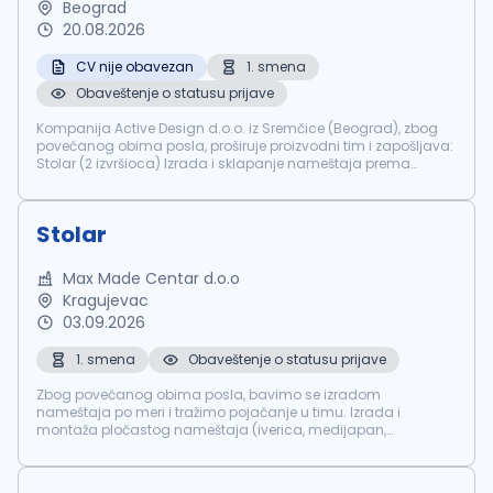
Beograd
20.08.2026
CV nije obavezan
1. smena
Obaveštenje o statusu prijave
Kompanija Active Design d.o.o. iz Sremčice (Beograd), zbog
povećanog obima posla, proširuje proizvodni tim i zapošljava:
Stolar (2 izvršioca) Izrada i sklapanje nameštaja prema
radioničkoj dokumentaciji Rad sa stolarskim alatima i
mašinamaRad na maši...
Stolar
Max Made Centar d.o.o
Kragujevac
03.09.2026
1. smena
Obaveštenje o statusu prijave
Zbog povećanog obima posla, bavimo se izradom
nameštaja po meri i tražimo pojačanje u timu. Izrada i
montaža pločastog nameštaja (iverica, medijapan,
šperploča)Rad sa ručnim i mašinskim alatomMontaža
kuhinja, plakara, komoda i ostalog enterijerskog n...