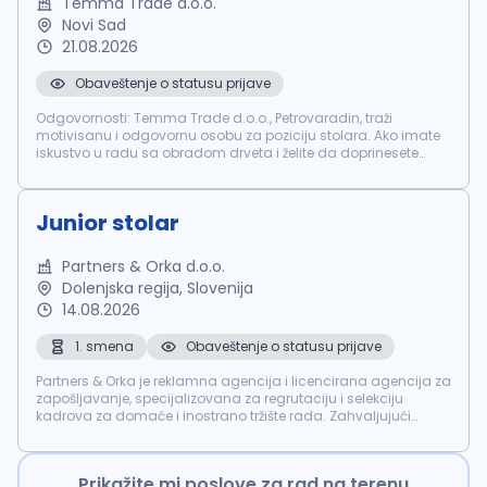
Temma Trade d.o.o.
Novi Sad
21.08.2026
Obaveštenje o statusu prijave
Odgovornosti: Temma Trade d.o.o., Petrovaradin, traži
motivisanu i odgovornu osobu za poziciju stolara. Ako imate
iskustvo u radu sa obradom drveta i želite da doprinesete
kvalitetu naših proizvoda, pridružite se našem timu i razvijajte
svoje veštin...
Junior stolar
Partners & Orka d.o.o.
Dolenjska regija, Slovenija
14.08.2026
1. smena
Obaveštenje o statusu prijave
Partners & Orka je reklamna agencija i licencirana agencija za
zapošljavanje, specijalizovana za regrutaciju i selekciju
kadrova za domaće i inostrano tržište rada. Zahvaljujući
dugogodišnjem iskustvu i saradnji sa renomiranim
kompanijama, uspešno po...
Prikažite mi poslove za rad na terenu