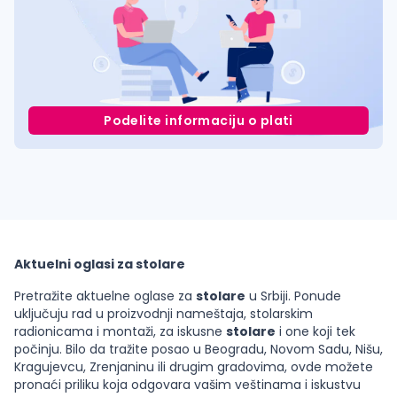
Podelite informaciju o plati
Aktuelni oglasi za stolare
Pretražite aktuelne oglase za
stolare
u Srbiji. Ponude
uključuju rad u proizvodnji nameštaja, stolarskim
radionicama i montaži, za iskusne
stolare
i one koji tek
počinju. Bilo da tražite posao u Beogradu, Novom Sadu, Nišu,
Kragujevcu, Zrenjaninu ili drugim gradovima, ovde možete
pronaći priliku koja odgovara vašim veštinama i iskustvu