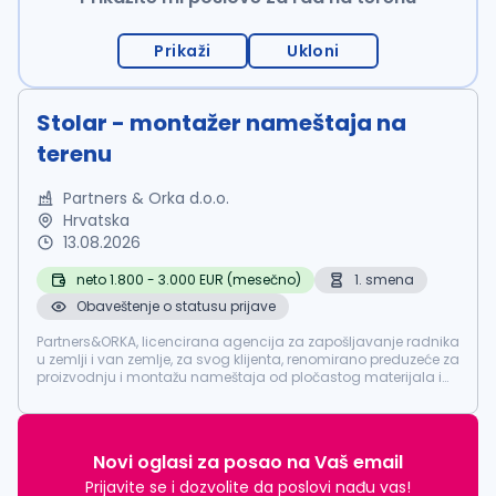
Prikaži
Ukloni
Stolar - montažer nameštaja na
terenu
Partners & Orka d.o.o.
Hrvatska
13.08.2026
neto 1.800 - 3.000 EUR (mesečno)
1. smena
Obaveštenje o statusu prijave
Partners&ORKA, licencirana agencija za zapošljavanje radnika
u zemlji i van zemlje, za svog klijenta, renomirano preduzeće za
proizvodnju i montažu nameštaja od pločastog materijala i
drveta, potražuje 8 radnika na neodređeno vreme za rad u
rastućoj ...
Novi oglasi za posao na Vaš email
Prijavite se i dozvolite da poslovi nađu vas!