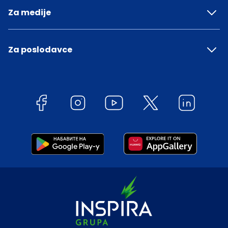
Za medije
Za poslodavce