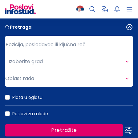
Pretraga
Pozicija, poslodavac ili ključna reč
Pozicija, poslodavac ili ključna reč
Izaberite grad
Grad
Oblast rada
Oblast rada
Plata u oglasu
Poslovi za mlade
Pretražite