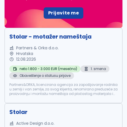
Prijavite me
Stolar - motažer nameštaja
Partners & Orka d.o.o.
Hrvatska
12.08.2026
neto 1.800 - 3.000 EUR (mesečno)
1. smena
Obaveštenje o statusu prijave
Partners&ORKA, licencirana agencija za zapošljavanje radnika
u zemlji i van zemlje, za svog klijenta, renomirano preduzeće za
proizvodnju i montažu nameštaja od pločastog materijala i
drveta, potražuje 11 radnika stolara-montažera nameštaja na
neodre...
Stolar
Active Design d.o.o.