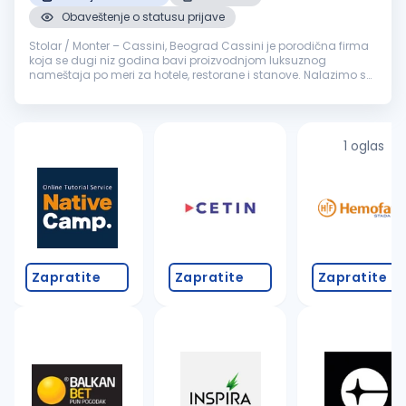
Obaveštenje o statusu prijave
Stolar / Monter – Cassini, Beograd Cassini je porodična firma
koja se dugi niz godina bavi proizvodnjom luksuznog
nameštaja po meri za hotele, restorane i stanove. Nalazimo se
na granici Malog i Velikog Mokrog Luga, u savremeno
opremljenom proizvodno...
1 oglas
Zapratite
Zapratite
Zapratite