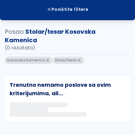
Poništite filtere
Posao
Stolar/tesar Kosovska
Kamenica
(0 rezultata)
Kosovska Kamenica
Stolar/tesar
Trenutno nemamo poslove sa ovim
kriterijumima, ali...
Ako sačuvate ovu pretragu, obavestićemo vas putem 