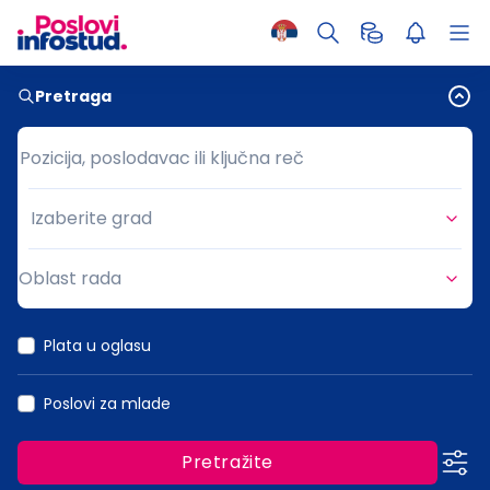
Pretraga
Pozicija, poslodavac ili ključna reč
Pozicija, poslodavac ili ključna reč
Izaberite grad
Grad
Oblast rada
Oblast rada
Plata u oglasu
Poslovi za mlade
Pretražite