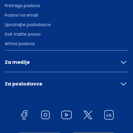
Pretraga poslova
Poslovi na email
Upoznajte poslodavce
Dok tražite posao
Arhiva poslova
Za medije
Za poslodavce