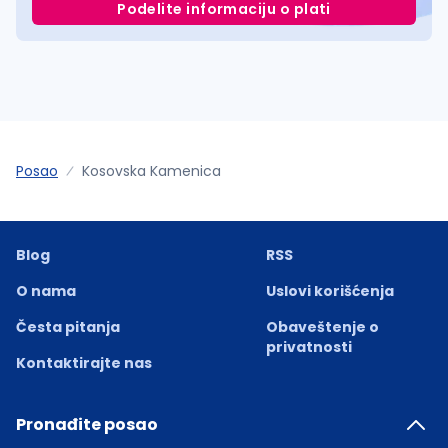
Podelite informaciju o plati
Posao
Kosovska Kamenica
Blog
RSS
O nama
Uslovi korišćenja
Česta pitanja
Obaveštenje o
privatnosti
Kontaktirajte nas
Pronađite posao