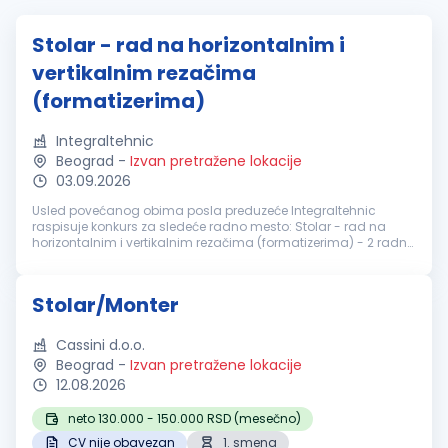
Stolar - rad na horizontalnim i
vertikalnim rezačima
(formatizerima)
Integraltehnic
Beograd
-
Izvan pretražene lokacije
03.09.2026
Usled povećanog obima posla preduzeće Integraltehnic
raspisuje konkurs za sledeće radno mesto: Stolar - rad na
horizontalnim i vertikalnim rezačima (formatizerima) - 2 radna
mesta Potrebne kvalifikacije: Srednja stručna sprema Iskustvo
u radu na nav...
Stolar/Monter
Cassini d.o.o.
Beograd
-
Izvan pretražene lokacije
12.08.2026
neto 130.000 - 150.000 RSD (mesečno)
CV nije obavezan
1. smena