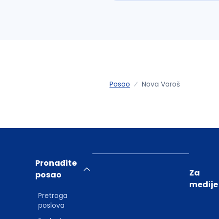
Posao
Nova Varoš
Pronađite
Za
posao
medije
Pretraga
poslova