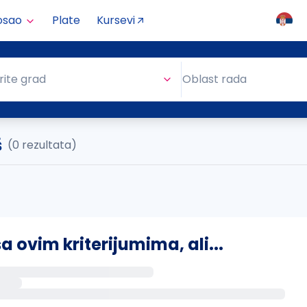
osao
Plate
Kursevi
Oblast rada
rite grad
Oblast rada
š
(0 rezultata)
ovim kriterijumima, ali...
s putem email-a kada se pojave novi poslovi.