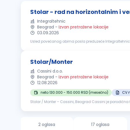
Stolar - rad na horizontalnim i 
Integraltehnic
Beograd
-
Izvan pretražene lokacije
03.09.2026
Usled povećanog obima posla preduzeće Integraltehnic r
Potrebne kvalifikacije: Srednja stručna sprema Isk
Stolar/Monter
Cassini d.o.o.
Beograd
-
Izvan pretražene lokacije
12.08.2026
neto 130.000 - 150.000 RSD (mesečno)
CV n
Stolar / Monter – Cassini, Beograd Cassini je porodična
granici Malog i Velikog Mokrog Luga, u savremeno opre
2 oglasa
17 oglasa