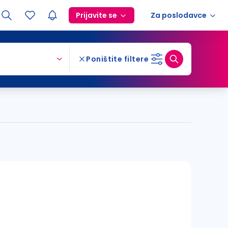
Prijavite se
Za poslodavce
Poništite filtere