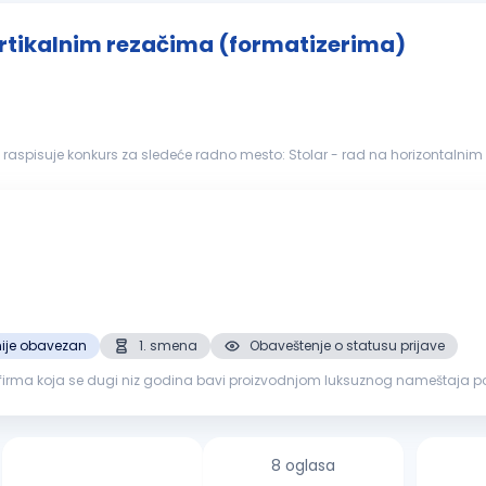
vertikalnim rezačima (formatizerima)
aspisuje konkurs za sledeće radno mesto: Stolar - rad na horizontalnim 
ustvo u radu na nav...
ije obavezan
1. smena
Obaveštenje o statusu prijave
 firma koja se dugi niz godina bavi proizvodnjom luksuznog nameštaja po 
mljenom proizvodno...
8 oglasa