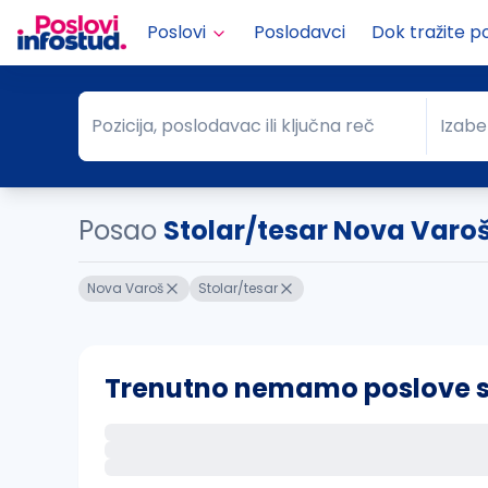
Poslovi
Poslodavci
Dok tražite p
Pozicija, poslodavac ili ključna reč
Izabe
Pozicija, poslodavac ili ključna reč
Grad
Posao
Stolar/tesar Nova Varo
Nova Varoš
Stolar/tesar
Trenutno nemamo poslove sa 
Ako sačuvate ovu pretragu, obavestićemo va