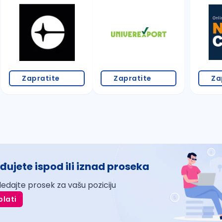
Zapratite
Zapratite
Za
đujete ispod ili iznad proseka
ledajte prosek za vašu poziciju
plati