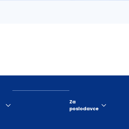
Za
poslodavce