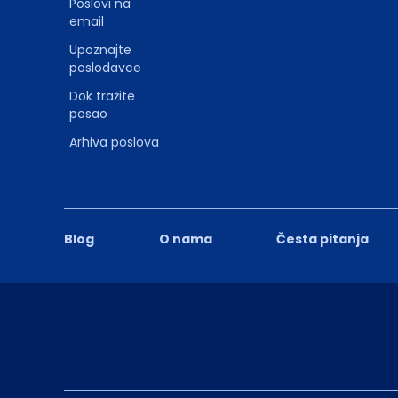
Poslovi na
email
Upoznajte
poslodavce
Dok tražite
posao
Arhiva poslova
Blog
O nama
Česta pitanja