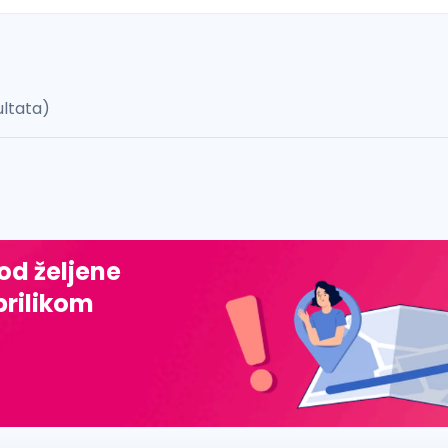
ultata)
 š, đ, ž, dž)
 od željene
prilikom