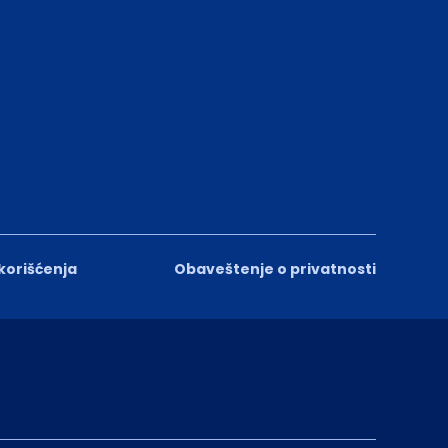
 korišćenja
Obaveštenje o privatnosti