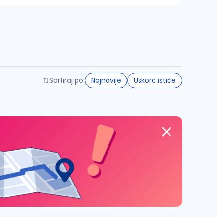
Sortiraj po:
Najnovije
Uskoro ističe