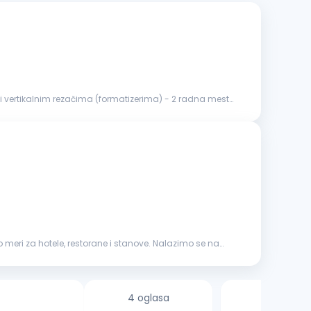
i vertikalnim rezačima (formatizerima) - 2 radna mesta
meri za hotele, restorane i stanove. Nalazimo se na
4 oglasa