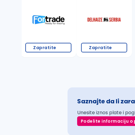
Zapratite
Zapratite
Saznajte da li zara
Unesite iznos plate i pog
Podelite informaciju o 