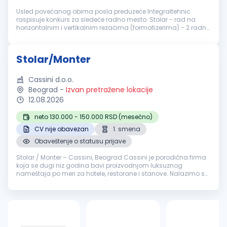
Usled povećanog obima posla preduzeće Integraltehnic
raspisuje konkurs za sledeće radno mesto: Stolar - rad na
horizontalnim i vertikalnim rezačima (formatizerima) - 2 radna
mesta Potrebne kvalifikacije: Srednja stručna sprema Iskustvo
u radu na nav...
Stolar/Monter
Cassini d.o.o.
Beograd
-
Izvan pretražene lokacije
12.08.2026
neto 130.000 - 150.000 RSD (mesečno)
CV nije obavezan
1. smena
Obaveštenje o statusu prijave
Stolar / Monter – Cassini, Beograd Cassini je porodična firma
koja se dugi niz godina bavi proizvodnjom luksuznog
nameštaja po meri za hotele, restorane i stanove. Nalazimo se
na granici Malog i Velikog Mokrog Luga, u savremeno
opremljenom proizvodno...