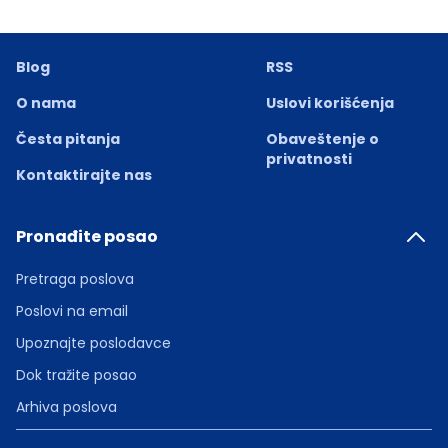
Blog
RSS
O nama
Uslovi korišćenja
Česta pitanja
Obaveštenje o
privatnosti
Kontaktirajte nas
Pronađite posao
Pretraga poslova
Poslovi na email
Upoznajte poslodavce
Dok tražite posao
Arhiva poslova