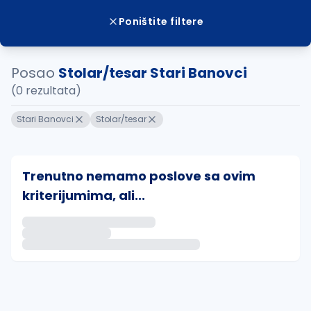
Poništite filtere
Posao
Stolar/tesar Stari Banovci
(0 rezultata)
Stari Banovci
Stolar/tesar
Trenutno nemamo poslove sa ovim
kriterijumima, ali...
Ako sačuvate ovu pretragu, obavestićemo vas putem 
uvajte pretragu