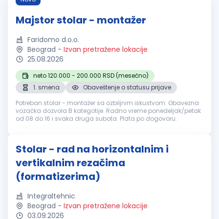
Majstor stolar - montažer
Faridomo d.o.o.
Beograd
-
Izvan pretražene lokacije
25.08.2026
neto 120.000 - 200.000 RSD (mesečno)
1. smena
Obaveštenje o statusu prijave
Potreban stolar - montažer sa ozbiljnim iskustvom. Obavezna
vozačka dozvola B kategotije. Radno vreme ponedeljak/petak
od 08 do 16 i svaka druga subota. Plata po dogovoru.
Stolar - rad na horizontalnim i
vertikalnim rezačima
(formatizerima)
Integraltehnic
Beograd
-
Izvan pretražene lokacije
03.09.2026