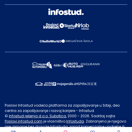
Poslovi Infostud vodeća platforma za zapošljavanje u Srbiji, deo
centra za zapošljavanje i razvoj karijere - Infostud.
©
Infostud rešenja d.o.o. Subotica
, 2000 -
2026
. Sadržaj sajta
Poslovi.infostud.com
je vlasništvo
Infostuda
. Zabranjeno je njegovo
preuzimanje bez dozvole
Infostuda
, zarad komercijalne upotrebe ili
u druge svrhe, osim za lične potrebe posetilaca sajta.
Uslovi