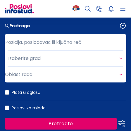
Pretraga
Pozicija, poslodavac ili ključna reč
Pozicija, poslodavac ili ključna reč
Izaberite grad
Grad
Oblast rada
Oblast rada
Plata u oglasu
Poslovi za mlade
Pretražite