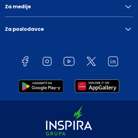
Za medije
Za poslodavce