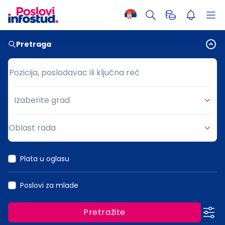
Pretraga
Pozicija, poslodavac ili ključna reč
Pozicija, poslodavac ili ključna reč
Izaberite grad
Grad
Oblast rada
Oblast rada
Plata u oglasu
Poslovi za mlade
Pretražite