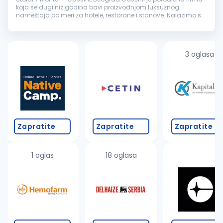
koja se dugi niz godina bavi proizvodnjom luksuznog
nameštaja po meri za hotele, restorane i stanove. Nalazimo se
na granici Malog i Velikog Mokrog Luga, u savremeno
opremljenom proizvodno...
3 oglasa
Zapratite
Zapratite
Zapratite
1 oglas
18 oglasa