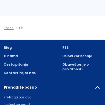
Posao
Ub
Blog
RSS
O nama
Uslovi korišćenja
Česta pitanja
Obaveštenje o
privatnosti
Kontaktirajte nas
Pronađite posao
Pretraga poslova
Poslovi na email