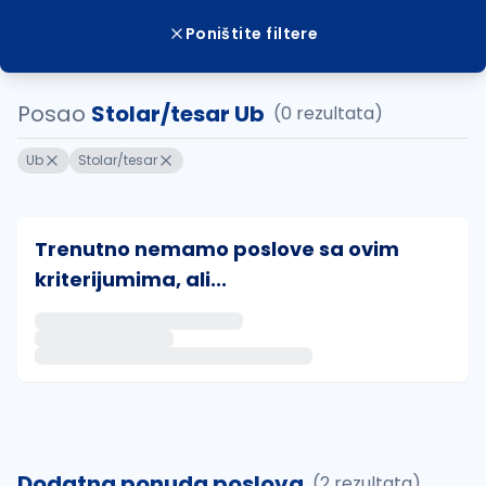
Poništite filtere
Posao
Stolar/tesar Ub
(0 rezultata)
Ub
Stolar/tesar
Trenutno nemamo poslove sa ovim
kriterijumima, ali...
Ako sačuvate ovu pretragu, obavestićemo vas putem 
uvajte pretragu
Dodatna ponuda poslova
(2 rezultata)