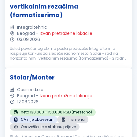
vertikalnim rezačima
(formatizerima)
Integraltehnic
Beograd
-
Izvan pretražene lokacije
03.09.2026
Usled povećanog obima posla preduzeće Integraltehnic
raspisuje konkurs za sledeće radno mesto: Stolar - rad na
horizontalnim i vertikalnim rezačima (formatizerima) - 2 radna
mesta Potrebne kvalifikacije: Srednja stručna sprema Iskustvo
u radu na nav...
Stolar/Monter
Cassini d.o.o.
Beograd
-
Izvan pretražene lokacije
12.08.2026
neto 130.000 - 150.000 RSD (mesečno)
CV nije obavezan
1. smena
Obaveštenje o statusu prijave
Stolar / Monter – Cassini, Beograd Cassini je porodična firma