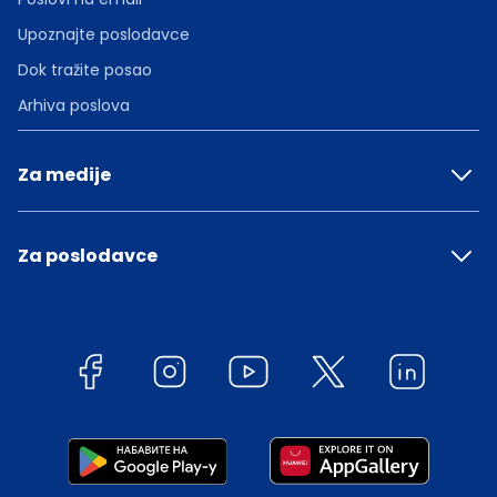
Upoznajte poslodavce
Dok tražite posao
Arhiva poslova
Za medije
Za poslodavce