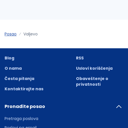
Posao
Valjevo
Blog
RSS
O nama
Uslovi korišćenja
Česta pitanja
Obaveštenje o
privatnosti
Kontaktirajte nas
Pronađite posao
Pretraga poslova
Poslovi na email