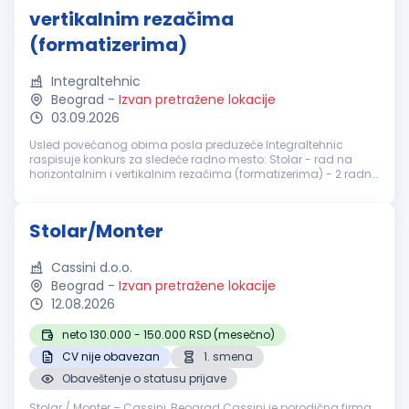
vertikalnim rezačima
(formatizerima)
Integraltehnic
Beograd
-
Izvan pretražene lokacije
03.09.2026
Usled povećanog obima posla preduzeće Integraltehnic
raspisuje konkurs za sledeće radno mesto: Stolar - rad na
horizontalnim i vertikalnim rezačima (formatizerima) - 2 radna
mesta Potrebne kvalifikacije: Srednja stručna sprema Iskustvo
u radu na nav...
Stolar/Monter
Cassini d.o.o.
Beograd
-
Izvan pretražene lokacije
12.08.2026
neto 130.000 - 150.000 RSD (mesečno)
CV nije obavezan
1. smena
Obaveštenje o statusu prijave
Stolar / Monter – Cassini, Beograd Cassini je porodična firma