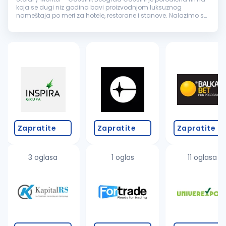
koja se dugi niz godina bavi proizvodnjom luksuznog
nameštaja po meri za hotele, restorane i stanove. Nalazimo se
na granici Malog i Velikog Mokrog Luga, u savremeno
opremljenom proizvodno...
Zapratite
Zapratite
Zapratite
3 oglasa
1 oglas
11 oglasa