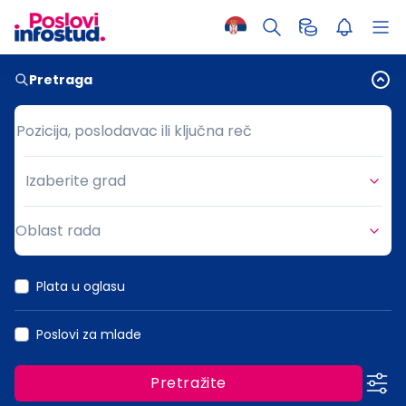
Pretraga
Pozicija, poslodavac ili ključna reč
Pozicija, poslodavac ili ključna reč
Izaberite grad
Grad
Oblast rada
Oblast rada
Plata u oglasu
Poslovi za mlade
Pretražite