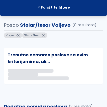
Poništite filtere
Posao
Stolar/tesar Valjevo
(0 rezultata)
Valjevo
Stolar/tesar
Trenutno nemamo poslove sa ovim
kriterijumima, ali...
Ako sačuvate ovu pretragu, obavestićemo vas putem 
uvajte pretragu
Dodatna ponuda poslova
(2 rezultata)