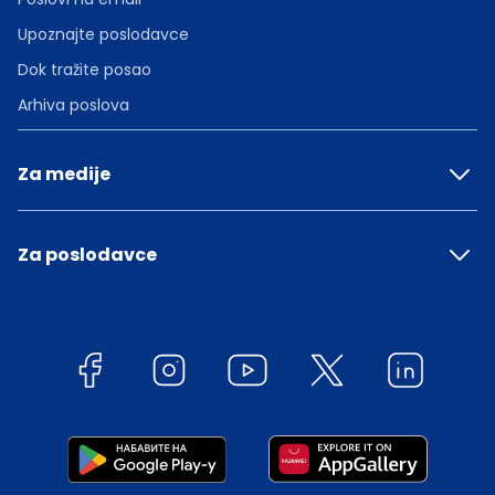
Upoznajte poslodavce
Dok tražite posao
Arhiva poslova
Za medije
Za poslodavce