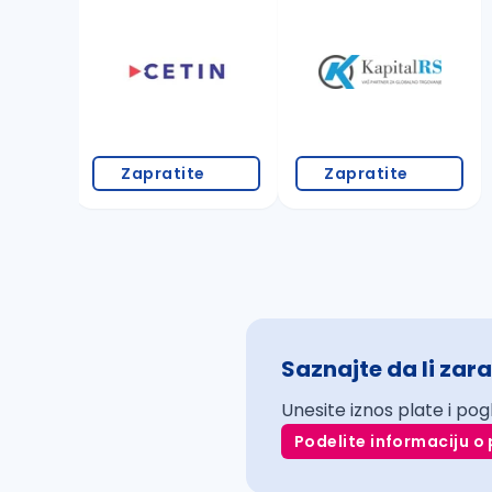
Zapratite
Zapratite
Saznajte da li zara
Unesite iznos plate i pog
Podelite informaciju o 