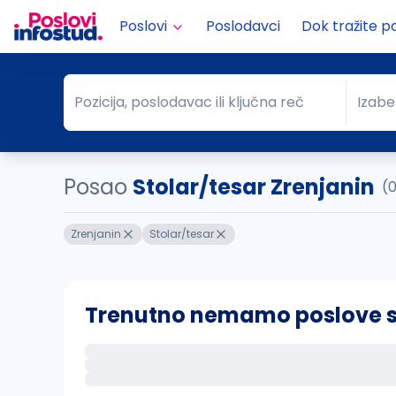
Poslovi
Poslodavci
Dok tražite p
Pozicija, poslodavac ili ključna reč
Izabe
Pozicija, poslodavac ili ključna reč
Grad
Posao
Stolar/tesar Zrenjanin
(0
Zrenjanin
Stolar/tesar
Trenutno nemamo poslove sa 
Ako sačuvate ovu pretragu, obavestićemo va