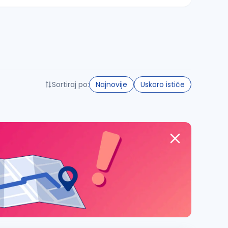
Sortiraj po:
Najnovije
Uskoro ističe