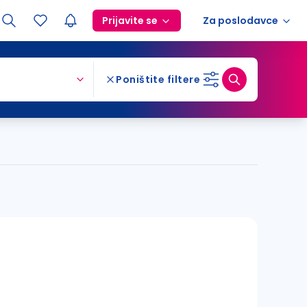
Prijavite se
Za poslodavce
Poništite filtere