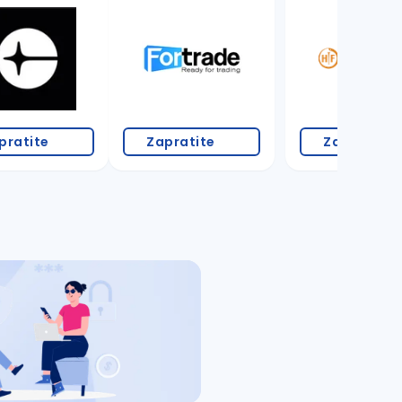
pratite
Zapratite
Zapratite