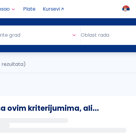
osao
Plate
Kursevi
Oblast rada
rite grad
Oblast rada
 rezultata)
ovim kriterijumima, ali...
s putem email-a kada se pojave novi poslovi.