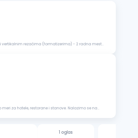
i vertikalnim rezačima (formatizerima) - 2 radna mesta
meri za hotele, restorane i stanove. Nalazimo se na
1 oglas
3 oglasa