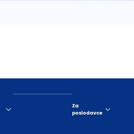
Za
poslodavce