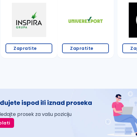
Zapratite
Zapratite
Za
đujete ispod ili iznad proseka
ledajte prosek za vašu poziciju
plati