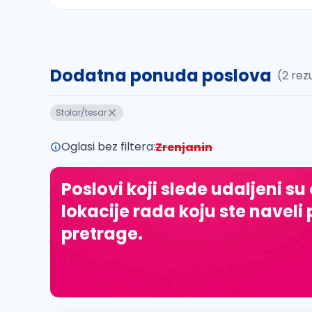
Sačuvajte pretragu
Dodatna ponuda poslova
(2 rez
Takođe možete da:
proverite pravopisne greške (koristite č, ć,
Stolar/tesar
povećajte radijus za odabrani grad
promenite odabrane filtere pretrage
Oglasi bez filtera:
Zrenjanin
Poslovi koji slede udaljeni su
lokacije rada koju ste naveli 
pretrage.