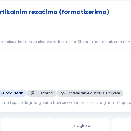
vertikalnim rezačima (formatizerima)
aspisuje konkurs za sledeće radno mesto: Stolar - rad na horizontalnim 
ustvo u radu na nav...
ije obavezan
1. smena
Obaveštenje o statusu prijave
 firma koja se dugi niz godina bavi proizvodnjom luksuznog nameštaja po 
mljenom proizvodno...
7 oglasa