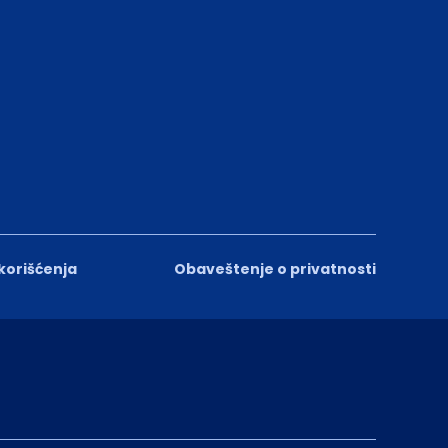
 korišćenja
Obaveštenje o privatnosti