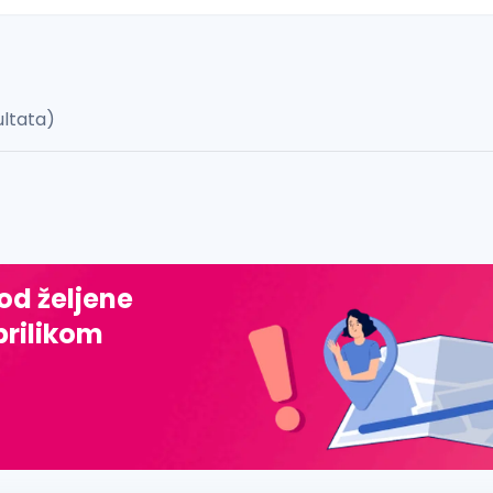
ultata)
 š, đ, ž, dž)
 od željene
prilikom