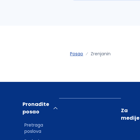
Posao
Zrenjanin
Pronađite
Za
posao
medije
Pretraga
poslova