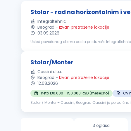
Stolar - rad na horizontalnim i 
Integraltehnic
Beograd
-
Izvan pretražene lokacije
03.09.2026
Usled povećanog obima posla preduzeće Integraltehnic r
Potrebne kvalifikacije: Srednja stručna sprema Isk
Stolar/Monter
Cassini d.o.o.
Beograd
-
Izvan pretražene lokacije
12.08.2026
neto 130.000 - 150.000 RSD (mesečno)
CV n
Stolar / Monter – Cassini, Beograd Cassini je porodična
granici Malog i Velikog Mokrog Luga, u savremeno opre
3 oglasa