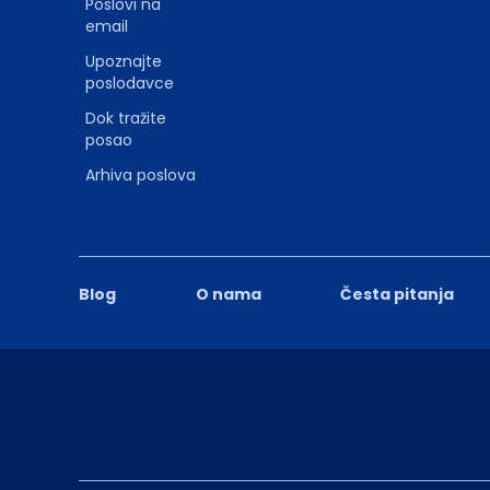
Poslovi na
email
Upoznajte
poslodavce
Dok tražite
posao
Arhiva poslova
Blog
O nama
Česta pitanja