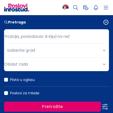
Pretraga
Pozicija, poslodavac ili ključna reč
Pozicija, poslodavac ili ključna reč
Izaberite grad
Grad
Oblast rada
Oblast rada
Plata u oglasu
Poslovi za mlade
Pretražite