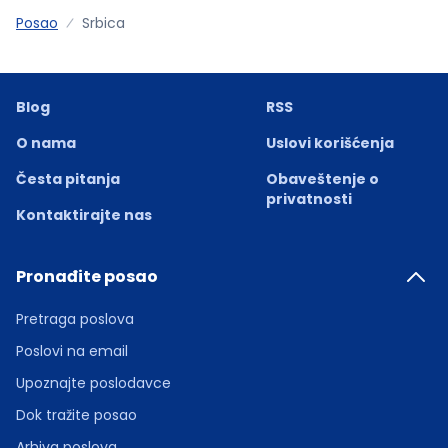
Posao
Srbica
Blog
RSS
O nama
Uslovi korišćenja
Česta pitanja
Obaveštenje o
privatnosti
Kontaktirajte nas
Pronađite posao
Pretraga poslova
Poslovi na email
Upoznajte poslodavce
Dok tražite posao
Arhiva poslova