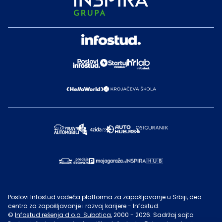
Poslovi Infostud vodeća platforma za zapošljavanje u Srbiji, deo
centra za zapošljavanje i razvoj karijere - Infostud.
©
Infostud rešenja d.o.o. Subotica
, 2000 -
2026
. Sadržaj sajta