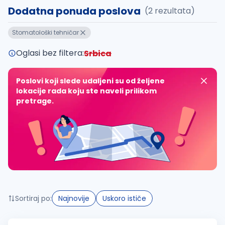
Dodatna ponuda poslova
(2 rezultata)
Takođe možete da:
Stomatološki tehničar
proverite pravopisne greške (koristite č, ć, š, đ, ž,
povećajte radijus za odabrani grad
Oglasi bez filtera:
Srbica
promenite odabrane filtere pretrage
Poslovi koji slede udaljeni su od željene
lokacije rada koju ste naveli prilikom
pretrage.
Sortiraj po:
Najnovije
Uskoro ističe