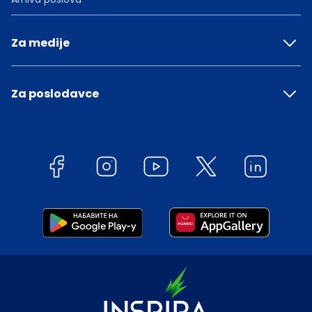
Za medije
Za poslodavce