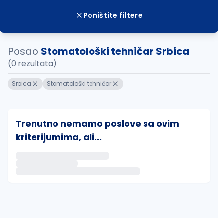
Poništite filtere
Posao
Stomatološki tehničar Srbica
(0 rezultata)
Srbica
Stomatološki tehničar
Trenutno nemamo poslove sa ovim
kriterijumima, ali...
Ako sačuvate ovu pretragu, obavestićemo vas putem 
uvajte pretragu