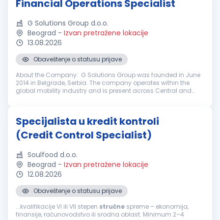
Financial Operations Specialist
G Solutions Group d.o.o.
Beograd
-
Izvan pretražene lokacije
13.08.2026
Obaveštenje o statusu prijave
About the Company: G Solutions Group was founded in June
2014 in Belgrade, Serbia. The company operates within the
global mobility industry and is present across Central and
Eastern Europe, the Balkans, as well as in the countries of the
Commonwealt...
Specijalista u kredit kontroli
(Credit Control Specialist)
Soulfood d.o.o.
Beograd
-
Izvan pretražene lokacije
12.08.2026
Obaveštenje o statusu prijave
...kvalifikacije VI ili VII stepen
stručne
spreme – ekonomija,
finansije, računovodstvo ili srodna oblast. Minimum 2–4