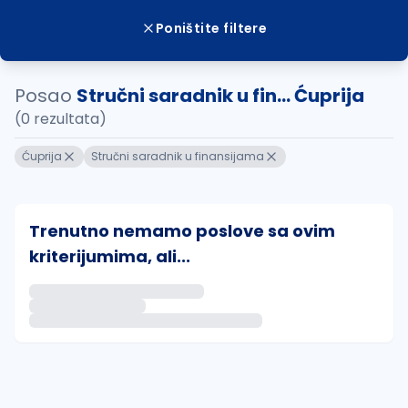
Poništite filtere
Posao
Stručni saradnik u fin... Ćuprija
(0 rezultata)
Ćuprija
Stručni saradnik u finansijama
Trenutno nemamo poslove sa ovim
kriterijumima, ali...
Ako sačuvate ovu pretragu, obavestićemo vas putem 
uvajte pretragu