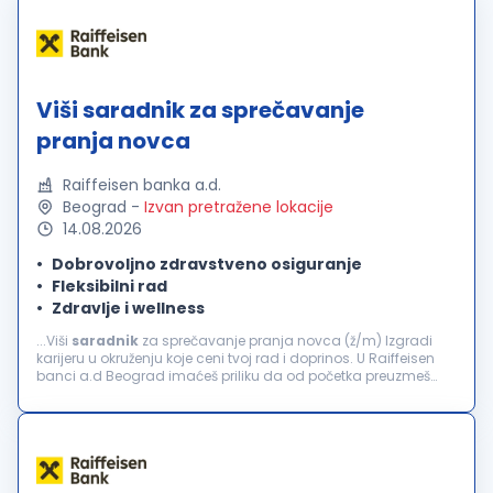
Viši saradnik za sprečavanje
pranja novca
Raiffeisen banka a.d.
Beograd
-
Izvan pretražene lokacije
14.08.2026
Dobrovoljno zdravstveno osiguranje
Fleksibilni rad
Zdravlje i wellness
...Viši
saradnik
za sprečavanje pranja novca (ž/m) Izgradi
karijeru u okruženju koje ceni tvoj rad i doprinos. U Raiffeisen
banci a.d Beograd imaćeš priliku da od početka preuzmeš
odgovornost i iskusiš razvoj koji je mnogo više od uspona na
karijernoj...