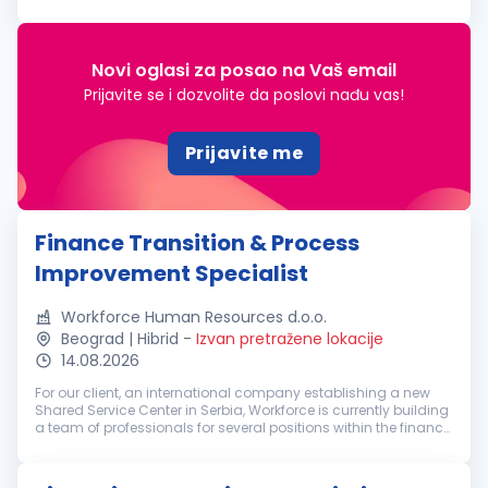
corporate clients. As we continue to expand, we are looking for
an ambitious, ...
Novi oglasi za posao na Vaš email
Prijavite se i dozvolite da poslovi nađu vas!
Prijavite me
Finance Transition & Process
Improvement Specialist
Workforce Human Resources d.o.o.
Beograd | Hibrid
-
Izvan pretražene lokacije
14.08.2026
For our client, an international company establishing a new
Shared Service Center in Serbia, Workforce is currently building
a team of professionals for several positions within the finance
function. This is a new, international SSC organization that...