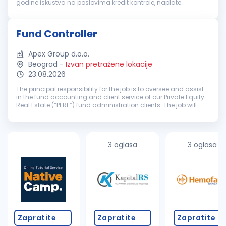
godine iskustva na poslovima kredit kontrole, naplate
potraživanja ili finansijske analize, poželjno u FMCG industriji.
Dobro poznavanje finansijskih izveštaja i osnovnih principa
upravljanja kreditnim rizikom. Napredno poznavanje MS Excel-
Fund Controller
a. Iskustvo u radu sa ERP sistemima. Aktivno znanje engleskog
jezika. Razvijene analitičke sposobnosti, odgovornost,
preciznost i dobre komunikacione veštine...
Apex Group d.o.o.
Beograd
-
Izvan pretražene lokacije
23.08.2026
The principal responsibility for the job is to oversee and assist
in the fund accounting and client service of our Private Equity
Real Estate (“PERE”) fund administration clients. The job will
include oversight of the operational work for our PERE cl...
3 oglasa
3 oglasa
Zapratite
Zapratite
Zapratite