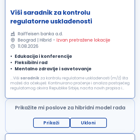
Viši saradnik za kontrolu
regulatorne usklađenosti
Raiffeisen banka a.d.
Beograd | Hibrid
-
Izvan pretražene lokacije
11.08.2026
Edukacija i konferencije
Fleksibilni rad
Mentalno zdravlje i savetovanje
...Viši
saradnik
za kontrolu regulatorne usklađenosti (m/ž) šta
možeš da očekuješ: Kontinuirano praćenje i analiza postojećeg
regulatornog okvira Republike Srbije, nacrta novih propisa i
usvojenih ili izmenjenih propisa relevantnih za poslovanje...
Prikažite mi poslove za hibridni model rada
Prikaži
Ukloni