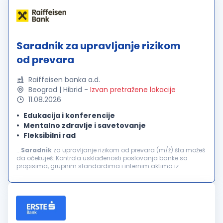
Saradnik za upravljanje rizikom
od prevara
Raiffeisen banka a.d.
Beograd | Hibrid
-
Izvan pretražene lokacije
11.08.2026
Edukacija i konferencije
Mentalno zdravlje i savetovanje
Fleksibilni rad
...
Saradnik
za upravljanje rizikom od prevara (m/ž) šta možeš
da očekuješ: Kontrola usklađenosti poslovanja banke sa
propisima, grupnim standardima i internim aktima iz
domena upravljanja rizikom transakcionih prevara i
zloupotreba Kontinuirano...