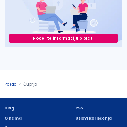
Podelite informaciju o plati
Posao
Ćuprija
Blog
RSS
O nama
Uslovi korišćenja