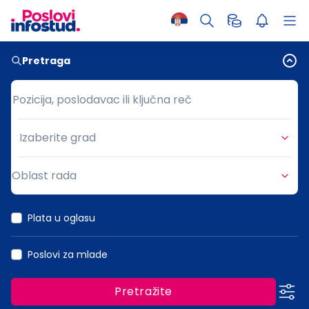
Pretraga
Pozicija, poslodavac ili ključna reč
Pozicija, poslodavac ili ključna reč
Izaberite grad
Grad
Oblast rada
Oblast rada
Plata u oglasu
Poslovi za mlade
Pretražite