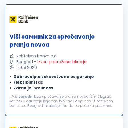
Viši saradnik za sprečavanje
pranja novca
Raiffeisen banka a.d.
Beograd
-
Izvan pretražene lokacije
14.08.2026
Dobrovoljno zdravstveno osiguranje
Fleksibilni rad
Zdravlje i wellness
...Viši
saradnik
za sprečavanje pranja novca (ž/m) Izgradi
karijeru u okruženju koje ceni tvoj rad i doprinos. U Raiffeisen
banci a.d Beograd imaćeš priliku da od početka preuzmeš
odgovornost i iskusiš razvoj koji je mnogo više od uspona na
karijernoj...