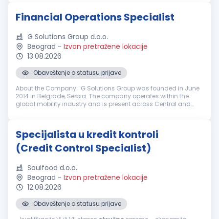
Financial Operations Specialist
G Solutions Group d.o.o.
Beograd
-
Izvan pretražene lokacije
13.08.2026
Obaveštenje o statusu prijave
About the Company: G Solutions Group was founded in June
2014 in Belgrade, Serbia. The company operates within the
global mobility industry and is present across Central and
Eastern Europe, the Balkans, as well as in the countries of the
Commonwealt...
Specijalista u kredit kontroli
(Credit Control Specialist)
Soulfood d.o.o.
Beograd
-
Izvan pretražene lokacije
12.08.2026
Obaveštenje o statusu prijave