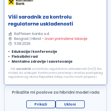
Viši saradnik za kontrolu
regulatorne usklađenosti
Raiffeisen banka a.d.
Beograd | Hibrid
-
Izvan pretražene lokacije
11.08.2026
Edukacija i konferencije
Fleksibilni rad
Mentalno zdravlje i savetovanje
...Viši
saradnik
za kontrolu regulatorne usklađenosti (m/ž) šta
možeš da očekuješ: Kontinuirano praćenje i analiza postojećeg
regulatornog okvira Republike Srbije, nacrta novih propisa i
usvojenih ili izmenjenih propisa relevantnih za poslovanje...
Prikažite mi poslove za hibridni model rada
Prikaži
Ukloni