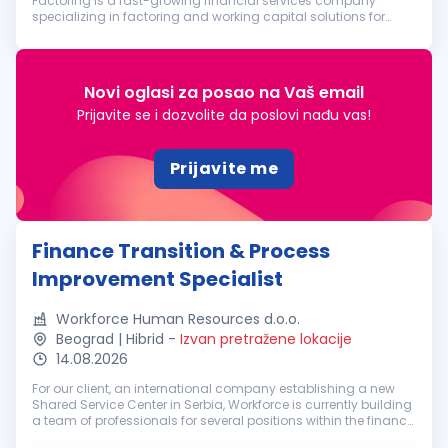
Factoring is a fast-growing financial services company
specializing in factoring and working capital solutions for
corporate clients. As we continue to expand, we are looking for
an ambitious, ...
Novi oglasi za posao na Vaš email
Prijavite se i dozvolite da poslovi nađu vas!
Prijavite me
Finance Transition & Process
Improvement Specialist
Workforce Human Resources d.o.o.
Beograd | Hibrid
-
Izvan pretražene lokacije
14.08.2026
For our client, an international company establishing a new
Shared Service Center in Serbia, Workforce is currently building
a team of professionals for several positions within the finance
function. This is a new, international SSC organization that...