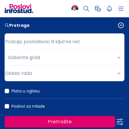
Pretraga
Pozicija, poslodavac ili ključna reč
Pozicija, poslodavac ili ključna reč
Izaberite grad
Grad
Oblast rada
Oblast rada
Plata u oglasu
Poslovi za mlade
Pretražite