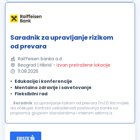
Saradnik za upravljanje rizikom
od prevara
Raiffeisen banka a.d.
Beograd | Hibrid
-
Izvan pretražene lokacije
11.08.2026
Edukacija i konferencije
Mentalno zdravlje i savetovanje
Fleksibilni rad
...
Saradnik
za upravljanje rizikom od prevara (m/ž) šta možeš
da očekuješ: Kontrola usklađenosti poslovanja banke sa
propisima, grupnim standardima i internim aktima iz
domena upravljanja rizikom transakcionih prevara i
zloupotreba Kontinuirano...