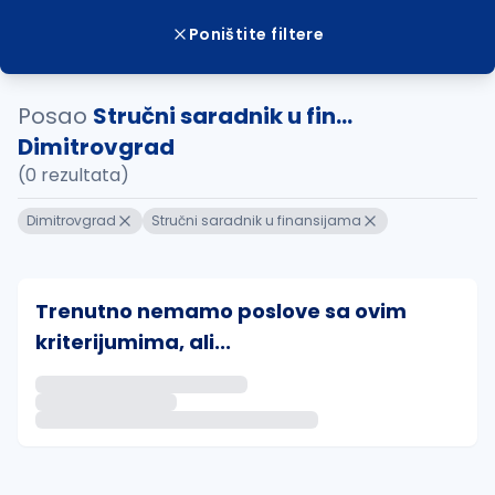
Poništite filtere
Posao
Stručni saradnik u fin...
Dimitrovgrad
(0 rezultata)
Dimitrovgrad
Stručni saradnik u finansijama
Trenutno nemamo poslove sa ovim
kriterijumima, ali...
Ako sačuvate ovu pretragu, obavestićemo vas putem 