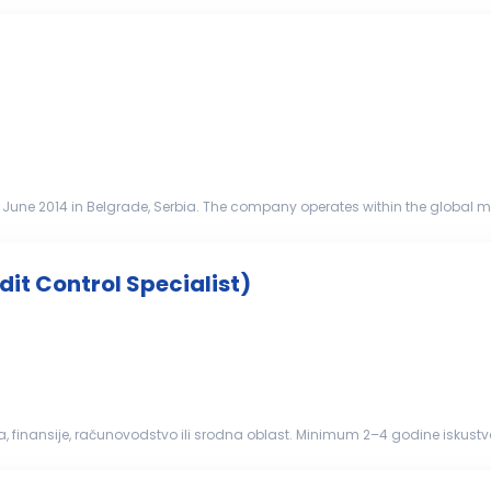
ne 2014 in Belgrade, Serbia. The company operates within the global mob
of the Commonwealt...
edit Control Specialist)
 finansije, računovodstvo ili srodna oblast. Minimum 2–4 godine iskustva 
oznavanje finansijskih izveštaja i osnovnih principa upravljanja kreditnim
jene analitičke sposobnosti, odgovornost, preciznost i dobre komunikacion