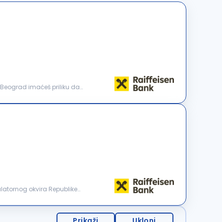
d Beograd imaćeš priliku da
Prikaži
Ukloni