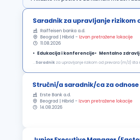
Saradnik za upravljanje rizikom 
Raiffeisen banka a.d.
Beograd | Hibrid
-
Izvan pretražene lokacije
11.08.2026
Edukacija i konferencije
Mentalno zdravlj
...
Saradnik
za upravljanje rizikom od prevara (m/ž) šta možeš da očekuješ: Kontrola usklađenosti poslovanja
internim aktima iz domena upravljanja rizikom transakci
Stručni/a saradnik/ca za odnose
Erste Bank a.d.
Beograd | Hibrid
-
Izvan pretražene lokacije
14.08.2026
Junior Executive Manager (Facto