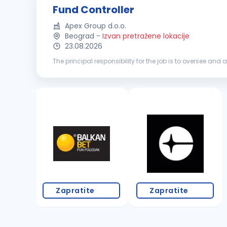
Fund Controller
Apex Group d.o.o.
Beograd
-
Izvan pretražene lokacije
23.08.2026
The principal responsibility for the job is to oversee and 
include oversight of the operational work for our PERE cl...
Zapratite
Zapratite