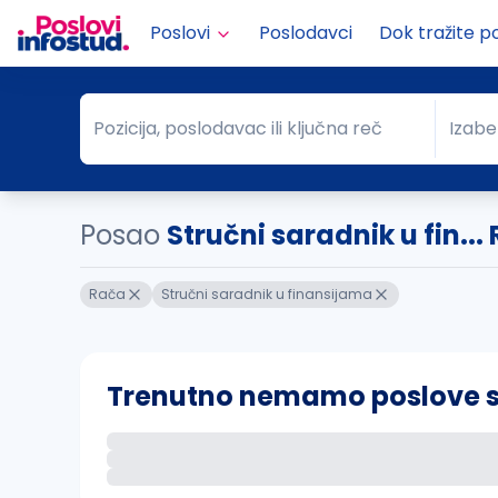
Poslovi
Poslodavci
Dok tražite p
Pozicija, poslodavac ili ključna reč
Izabe
Pozicija, poslodavac ili ključna reč
Grad
Posao
Stručni saradnik u fin...
Rača
Stručni saradnik u finansijama
Trenutno nemamo poslove sa 
Ako sačuvate ovu pretragu, obavestićemo va