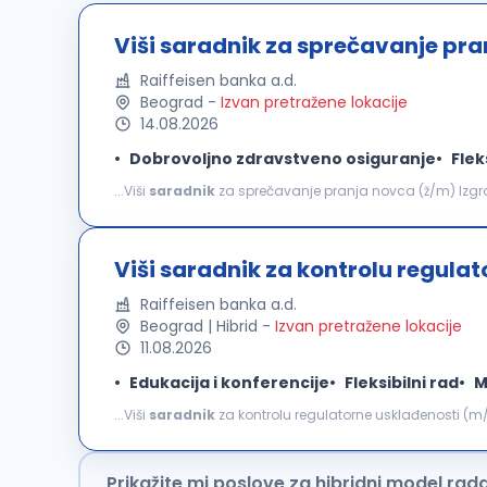
Viši saradnik za sprečavanje pr
Raiffeisen banka a.d.
Beograd
-
Izvan pretražene lokacije
14.08.2026
Dobrovoljno zdravstveno osiguranje
Flek
...Viši
saradnik
za sprečavanje pranja novca (ž/m) Izgradi
od početka preuzmeš odgovornost i iskusiš razvoj koji je
Viši saradnik za kontrolu regula
Raiffeisen banka a.d.
Beograd | Hibrid
-
Izvan pretražene lokacije
11.08.2026
Edukacija i konferencije
Fleksibilni rad
M
...Viši
saradnik
za kontrolu regulatorne usklađenosti (m/ž) šta možeš da očekuješ: Kontinuirano praće
Srbije, nacrta novih propisa i usvojenih ili izmenjenih pr
Prikažite mi poslove za hibridni model rad