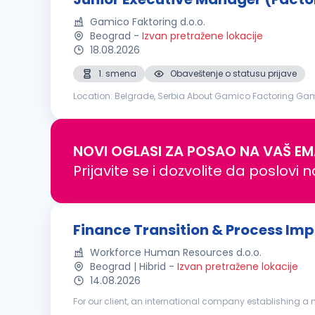
Gamico Faktoring d.o.o.
Beograd
-
Izvan pretražene lokacije
18.08.2026
1. smena
Obaveštenje o statusu prijave
Location: Belgrade, Serbia About Gamico Factoring Gami
clients. As we continue to expand, we are looking for an a
NOVI OGLASI ZA POSAO NA VAŠ EM
Prijavite se i dozvolite da poslovi 
Finance Transition & Process Im
Workforce Human Resources d.o.o.
Beograd | Hibrid
-
Izvan pretražene lokacije
14.08.2026
For our client, an international company establishing a n
function. This is a new, international SSC organization tha