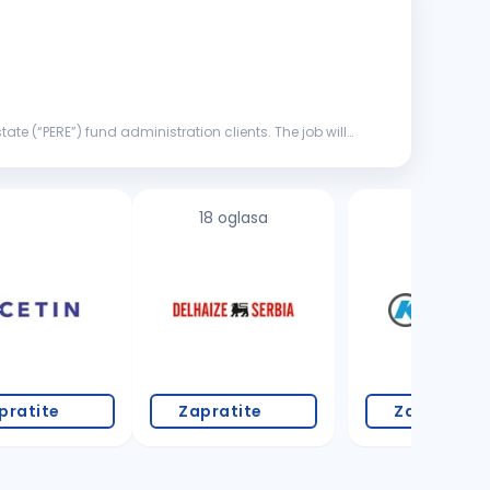
tate (“PERE”) fund administration clients. The job will
18 oglasa
3 oglasa
pratite
Zapratite
Zapratite