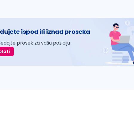
đujete ispod ili iznad proseka
ledajte prosek za vašu poziciju
plati