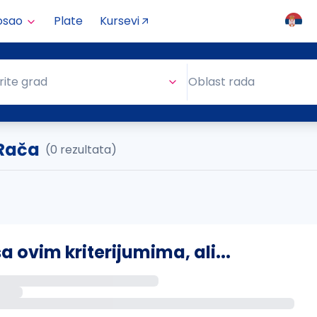
osao
Plate
Kursevi
Oblast rada
rite grad
Oblast rada
 Rača
(0 rezultata)
ovim kriterijumima, ali...
s putem email-a kada se pojave novi poslovi.