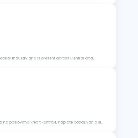
ility industry and is present across Central and
na poslovima kredit kontrole, naplate potraživanja ili
 rizikom. Napredno poznavanje MS Excel-a. Iskustvo u radu
e veštine...