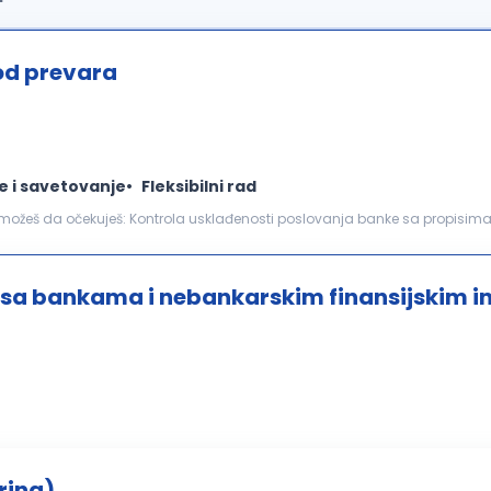
od prevara
e i savetovanje
Fleksibilni rad
 banke sa propisima, grupnim standardima i
onih prevara i zloupotreba Kontinuirano...
 sa bankama i nebankarskim finansijskim i
ring)