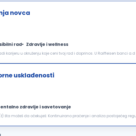
anja novca
sibilni rad
Zdravlje i wellness
 karijeru u okruženju koje ceni tvoj rad i doprinos. U Raiffeisen banci a.
 mnogo više od uspona na karijernoj...
torne usklađenosti
entalno zdravlje i savetovanje
nje i analiza postojećeg regulatornog okvira Republike
opisa relevantnih za poslovanje...
a