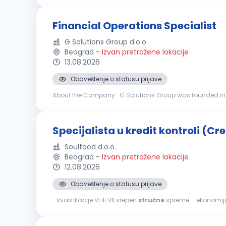
Financial Operations Specialist
G Solutions Group d.o.o.
Beograd
-
Izvan pretražene lokacije
13.08.2026
Obaveštenje o statusu prijave
About the Company: G Solutions Group was founded in Ju
Eastern Europe, the Balkans, as well as in the countries 
Specijalista u kredit kontroli (Cr
Soulfood d.o.o.
Beograd
-
Izvan pretražene lokacije
12.08.2026
Obaveštenje o statusu prijave
...kvalifikacije VI ili VII stepen
stručne
spreme – ekonomija,
finansijske analize, poželjno u FMCG industriji. Dobro p
sa ERP sistemima. Aktivno znanje engleskog jezika. Razvi