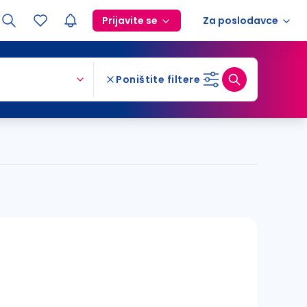
Prijavite se
Za poslodavce
Poništite filtere