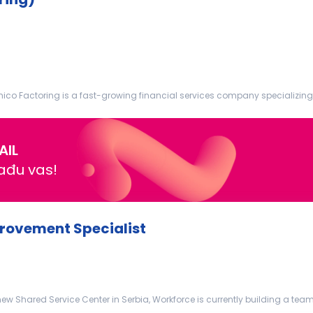
co Factoring is a fast-growing financial services company specializing i
mbitious, ...
AIL
nađu vas!
provement Specialist
ew Shared Service Center in Serbia, Workforce is currently building a team 
t...