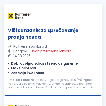
Viši saradnik za sprečavanje
pranja novca
Raiffeisen banka a.d.
Beograd
-
Izvan pretražene lokacije
14.08.2026
Dobrovoljno zdravstveno osiguranje
Fleksibilni rad
Zdravlje i wellness
...Viši
saradnik
za sprečavanje pranja novca (ž/m) Izgradi
karijeru u okruženju koje ceni tvoj rad i doprinos. U Raiffeisen
banci a.d Beograd imaćeš priliku da od početka preuzmeš
odgovornost i iskusiš razvoj koji je mnogo više od uspona na
karijernoj...