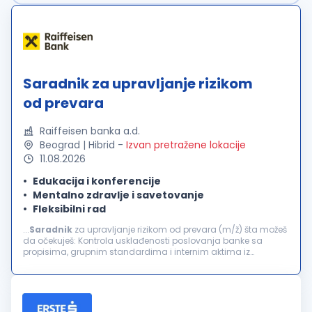
Saradnik za upravljanje rizikom
od prevara
Raiffeisen banka a.d.
Beograd | Hibrid
-
Izvan pretražene lokacije
11.08.2026
Edukacija i konferencije
Mentalno zdravlje i savetovanje
Fleksibilni rad
...
Saradnik
za upravljanje rizikom od prevara (m/ž) šta možeš
da očekuješ: Kontrola usklađenosti poslovanja banke sa
propisima, grupnim standardima i internim aktima iz
domena upravljanja rizikom transakcionih prevara i
zloupotreba Kontinuirano...