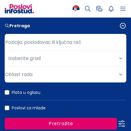
Pretraga
Pozicija, poslodavac ili ključna reč
Pozicija, poslodavac ili ključna reč
Izaberite grad
Grad
Oblast rada
Oblast rada
Plata u oglasu
Poslovi za mlade
Pretražite