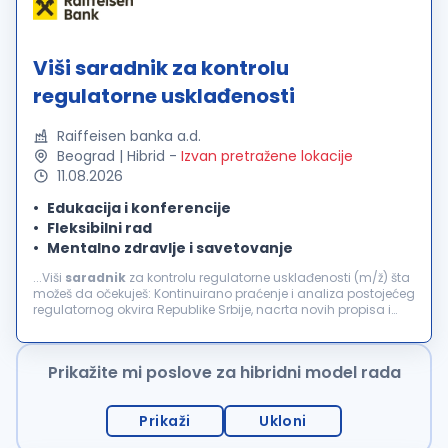
Viši saradnik za kontrolu
regulatorne usklađenosti
Raiffeisen banka a.d.
Beograd | Hibrid
-
Izvan pretražene lokacije
11.08.2026
Edukacija i konferencije
Fleksibilni rad
Mentalno zdravlje i savetovanje
...Viši
saradnik
za kontrolu regulatorne usklađenosti (m/ž) šta
možeš da očekuješ: Kontinuirano praćenje i analiza postojećeg
regulatornog okvira Republike Srbije, nacrta novih propisa i
usvojenih ili izmenjenih propisa relevantnih za poslovanje...
Prikažite mi poslove za hibridni model rada
Prikaži
Ukloni