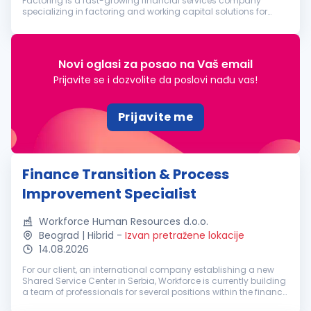
Factoring is a fast-growing financial services company
specializing in factoring and working capital solutions for
corporate clients. As we continue to expand, we are looking for
an ambitious, ...
Novi oglasi za posao na Vaš email
Prijavite se i dozvolite da poslovi nađu vas!
Prijavite me
Finance Transition & Process
Improvement Specialist
Workforce Human Resources d.o.o.
Beograd | Hibrid
-
Izvan pretražene lokacije
14.08.2026
For our client, an international company establishing a new
Shared Service Center in Serbia, Workforce is currently building
a team of professionals for several positions within the finance
function. This is a new, international SSC organization that...