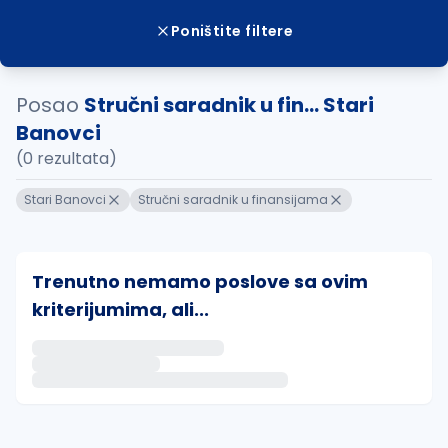
Poništite filtere
Posao
Stručni saradnik u fin... Stari
Banovci
(0 rezultata)
Stari Banovci
Stručni saradnik u finansijama
Trenutno nemamo poslove sa ovim
kriterijumima, ali...
Ako sačuvate ovu pretragu, obavestićemo vas putem 