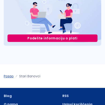
Podelite informaciju o plati
Posao
Stari Banovci
Blog
RSS
O nama
Uslovi korišćenja