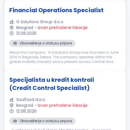
Financial Operations Specialist
G Solutions Group d.o.o.
Beograd
-
Izvan pretražene lokacije
13.08.2026
Obaveštenje o statusu prijave
About the Company: G Solutions Group was founded in June
2014 in Belgrade, Serbia. The company operates within the
global mobility industry and is present across Central and
Eastern Europe, the Balkans, as well as in the countries of the
Commonwealt...
Specijalista u kredit kontroli
(Credit Control Specialist)
Soulfood d.o.o.
Beograd
-
Izvan pretražene lokacije
12.08.2026
Obaveštenje o statusu prijave