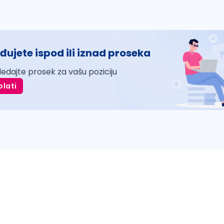
đujete ispod ili iznad proseka
ledajte prosek za vašu poziciju
plati