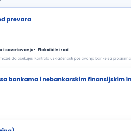
od prevara
e i savetovanje
Fleksibilni rad
 banke sa propisima, grupnim standardima i
onih prevara i zloupotreba Kontinuirano...
 sa bankama i nebankarskim finansijskim i
ring)