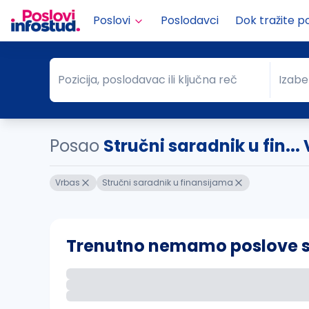
Poslovi
Poslodavci
Dok tražite p
Pozicija, poslodavac ili ključna reč
Izabe
Pozicija, poslodavac ili ključna reč
Grad
Posao
Stručni saradnik u fin...
Vrbas
Stručni saradnik u finansijama
Trenutno nemamo poslove sa 
Ako sačuvate ovu pretragu, obavestićemo va