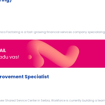
co Factoring is a fast-growing financial services company specializing i
mbitious, ...
AIL
nađu vas!
provement Specialist
ew Shared Service Center in Serbia, Workforce is currently building a team 
t...