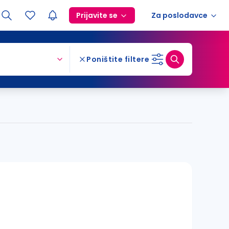
Prijavite se
Za poslodavce
Poništite filtere