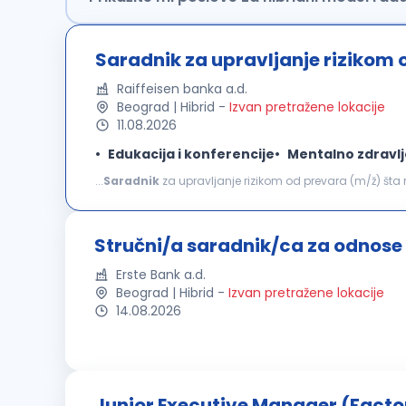
Saradnik za upravljanje rizikom 
Raiffeisen banka a.d.
Beograd | Hibrid
-
Izvan pretražene lokacije
11.08.2026
Edukacija i konferencije
Mentalno zdravlj
...
Saradnik
za upravljanje rizikom od prevara (m/ž) šta možeš da očekuješ: Kontrola usklađenosti poslovanja
internim aktima iz domena upravljanja rizikom transakci
Stručni/a saradnik/ca za odnose
Erste Bank a.d.
Beograd | Hibrid
-
Izvan pretražene lokacije
14.08.2026
Junior Executive Manager (Facto