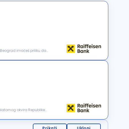
d Beograd imaćeš priliku da
Prikaži
Ukloni