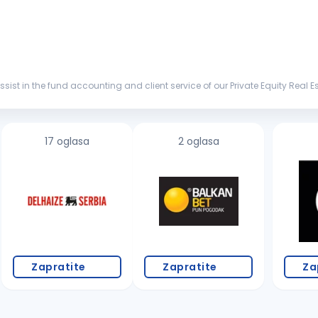
assist in the fund accounting and client service of our Private Equity Real Es
17 oglasa
2 oglasa
Zapratite
Zapratite
Za