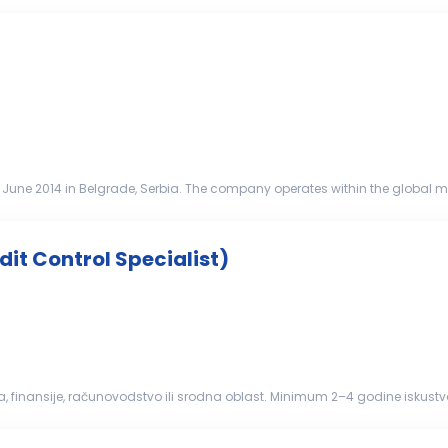
ne 2014 in Belgrade, Serbia. The company operates within the global mob
of the Commonwealt...
edit Control Specialist)
 finansije, računovodstvo ili srodna oblast. Minimum 2–4 godine iskustva 
oznavanje finansijskih izveštaja i osnovnih principa upravljanja kreditnim
jene analitičke sposobnosti, odgovornost, preciznost i dobre komunikacion