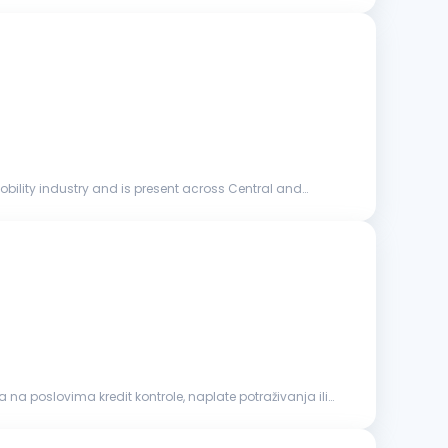
ility industry and is present across Central and
na poslovima kredit kontrole, naplate potraživanja ili
 rizikom. Napredno poznavanje MS Excel-a. Iskustvo u radu
e veštine...