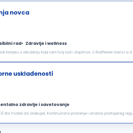
anja novca
sibilni rad
Zdravlje i wellness
 karijeru u okruženju koje ceni tvoj rad i doprinos. U Raiffeisen banci a.
 mnogo više od uspona na karijernoj...
torne usklađenosti
entalno zdravlje i savetovanje
nje i analiza postojećeg regulatornog okvira Republike
opisa relevantnih za poslovanje...
a