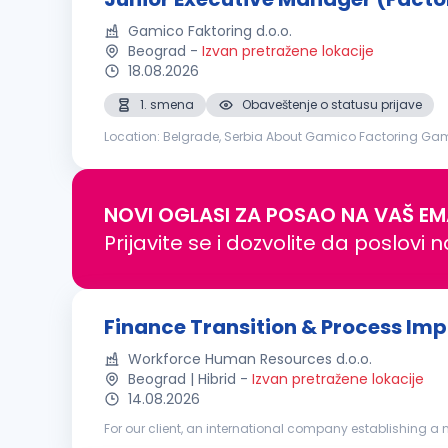
Gamico Faktoring d.o.o.
Beograd
-
Izvan pretražene lokacije
18.08.2026
1. smena
Obaveštenje o statusu prijave
Location: Belgrade, Serbia About Gamico Factoring Gami
clients. As we continue to expand, we are looking for an a
NOVI OGLASI ZA POSAO NA VAŠ EM
Prijavite se i dozvolite da poslovi 
Finance Transition & Process Im
Workforce Human Resources d.o.o.
Beograd | Hibrid
-
Izvan pretražene lokacije
14.08.2026
For our client, an international company establishing a n
function. This is a new, international SSC organization tha