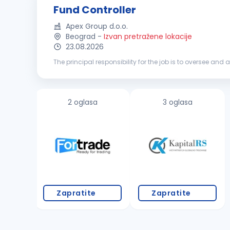
Fund Controller
Apex Group d.o.o.
Beograd
-
Izvan pretražene lokacije
23.08.2026
The principal responsibility for the job is to oversee and 
include oversight of the operational work for our PERE cl...
2 oglasa
3 oglasa
Zapratite
Zapratite