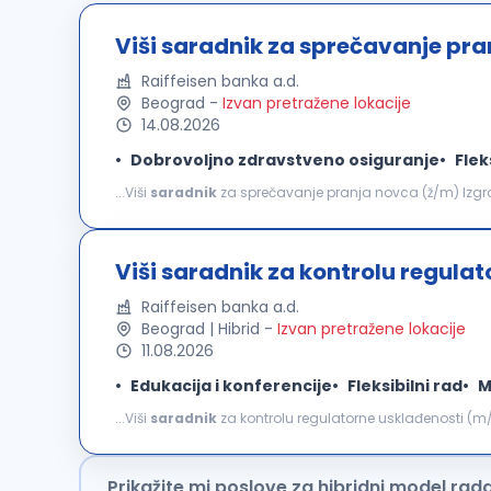
Viši saradnik za sprečavanje pr
Raiffeisen banka a.d.
Beograd
-
Izvan pretražene lokacije
14.08.2026
Dobrovoljno zdravstveno osiguranje
Flek
...Viši
saradnik
za sprečavanje pranja novca (ž/m) Izgradi
od početka preuzmeš odgovornost i iskusiš razvoj koji je
Viši saradnik za kontrolu regula
Raiffeisen banka a.d.
Beograd | Hibrid
-
Izvan pretražene lokacije
11.08.2026
Edukacija i konferencije
Fleksibilni rad
M
...Viši
saradnik
za kontrolu regulatorne usklađenosti (m/ž) šta možeš da očekuješ: Kontinuirano praće
Srbije, nacrta novih propisa i usvojenih ili izmenjenih pr
Prikažite mi poslove za hibridni model rad