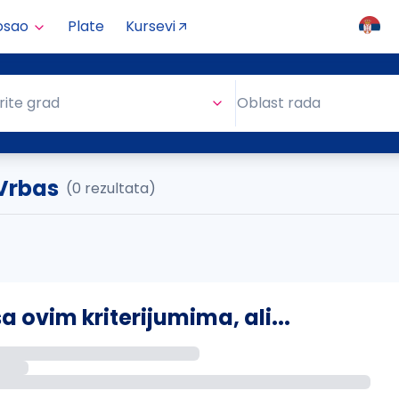
osao
Plate
Kursevi
Oblast rada
rite grad
Oblast rada
 Vrbas
(0 rezultata)
ovim kriterijumima, ali...
s putem email-a kada se pojave novi poslovi.