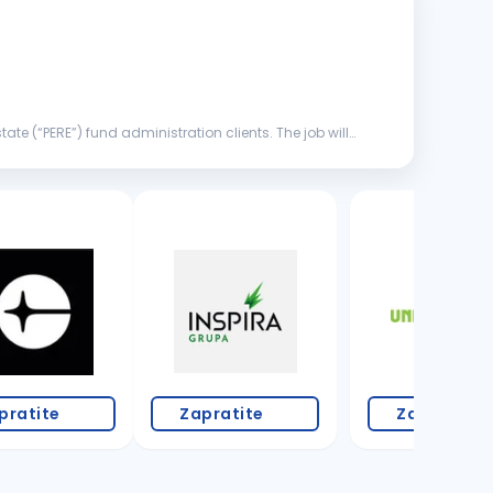
tate (“PERE”) fund administration clients. The job will
8 oglasa
pratite
Zapratite
Zapratite