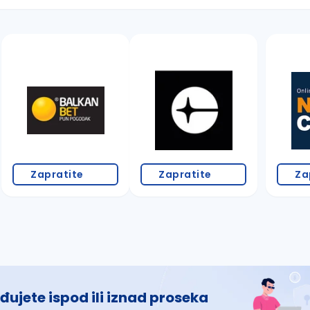
 š, đ, ž, dž)
Zapratite
Zapratite
Za
đujete ispod ili iznad proseka