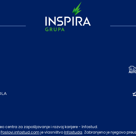
o centra za zapošljavanje i razvoj karijere - Infostud.
Poslovi.infostud.com
je vlasništvo
Infostuda
. Zabranjeno je njegovo preu