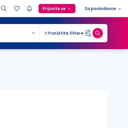
Prijavite se
Za poslodavce
Poništite filtere