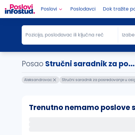
Poslovi
Poslodavci
Dok tražite p
Pozicija, poslodavac ili ključna reč
Izabe
Pozicija, poslodavac ili ključna reč
Grad
Posao
Stručni saradnik za po.
Aleksandrovac
Stručni saradnik za posredovanje u osi
Trenutno nemamo poslove sa 
Ako sačuvate ovu pretragu, obavestićemo va