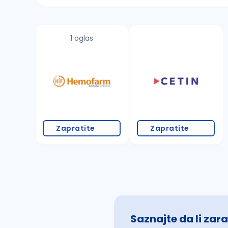
Sačuvajte pretragu
1 oglas
Takođe možete da:
proverite pravopisne greške (koristite č, ć,
povećajte radijus za odabrani grad
promenite odabrane filtere pretrage
Zapratite
Zapratite
Saznajte da li zara