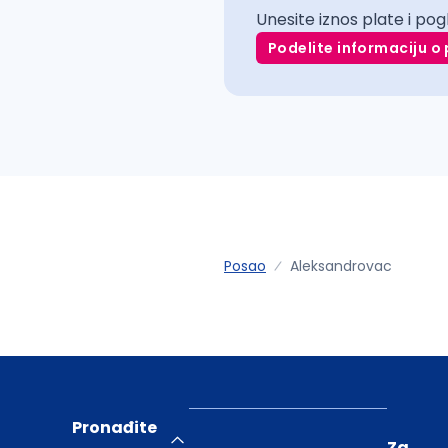
Unesite iznos plate i pog
Podelite informaciju o 
Posao
Aleksandrovac
Pronađite
Za