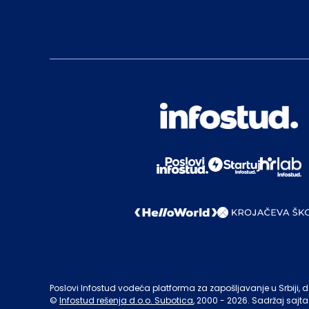
Poslovi Infostud vodeća platforma za zapošljavanje u Srbiji, de
©
Infostud rešenja d.o.o. Subotica
, 2000 -
2026
. Sadržaj sajta