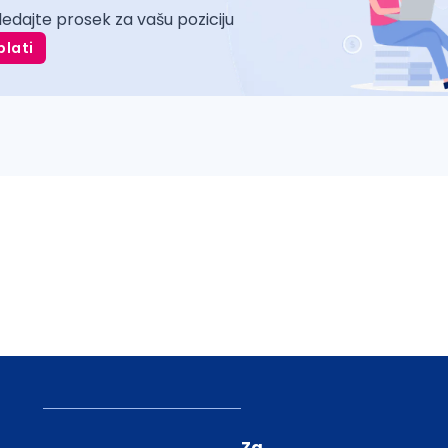
ledajte prosek za vašu poziciju
plati
Za