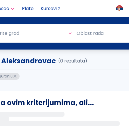
osao
Plate
Kursevi
Oblast rada
rite grad
Oblast rada
.. Aleksandrovac
(0 rezultata)
guranju
ovim kriterijumima, ali...
s putem email-a kada se pojave novi poslovi.