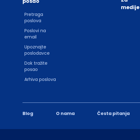
posao
medije
Pretraga
poslova
Poslovi na
email
Upoznajte
poslodavce
Dok tražite
posao
Arhiva poslova
Blog
O nama
Česta pitanja