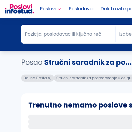
Poslovi
Poslodavci
Dok tražite p
Pozicija, poslodavac ili ključna reč
Izabe
Pozicija, poslodavac ili ključna reč
Grad
Posao
Stručni saradnik za po..
Bajina Bašta
Stručni saradnik za posredovanje u osigu
Trenutno nemamo poslove sa 
Ako sačuvate ovu pretragu, obavestićemo va