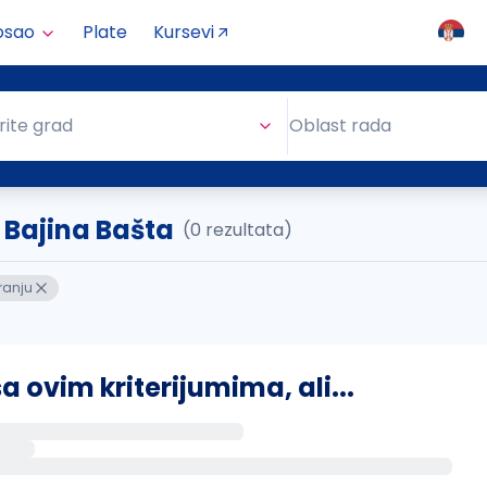
osao
Plate
Kursevi
Oblast rada
rite grad
Oblast rada
. Bajina Bašta
(0 rezultata)
ranju
ovim kriterijumima, ali...
s putem email-a kada se pojave novi poslovi.