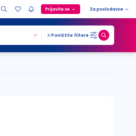
Prijavite se
Za poslodavce
Poništite filtere