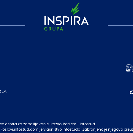
o centra za zapošljavanje i razvoj karijere - Infostud.
Poslovi.infostud.com
je vlasništvo
Infostuda
. Zabranjeno je njegovo preu