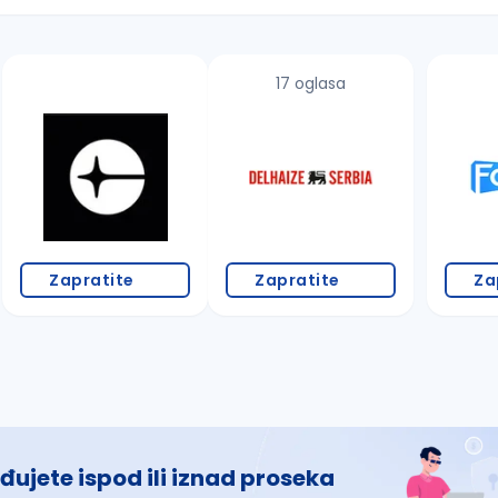
17 oglasa
 š, đ, ž, dž)
Zapratite
Zapratite
Za
đujete ispod ili iznad proseka