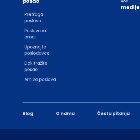
posao
medije
Pretraga
poslova
Poslovi na
email
Upoznajte
poslodavce
Dok tražite
posao
Arhiva poslova
Blog
O nama
Česta pitanja