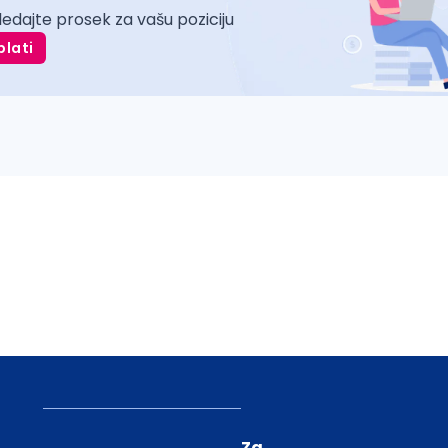
ledajte prosek za vašu poziciju
plati
Za