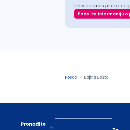
Unesite iznos plate i pog
Podelite informaciju o 
Posao
Bajina Bašta
Pronađite
Za