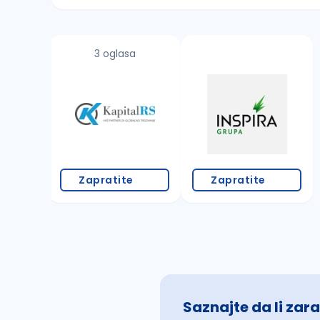
Sačuvajte pretragu
3 oglasa
Takođe možete da:
proverite pravopisne greške (koristite č, ć,
povećajte radijus za odabrani grad
promenite odabrane filtere pretrage
Zapratite
Zapratite
Saznajte da li zara