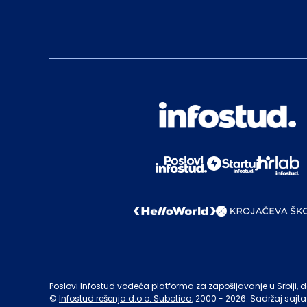
Poslovi Infostud vodeća platforma za zapošljavanje u Srbiji, de
©
Infostud rešenja d.o.o. Subotica
, 2000 -
2026
. Sadržaj sajta