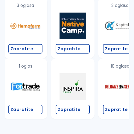
uvajte pretragu
3 oglasa
3 oglasa
Takođe možete da:
proverite pravopisne greške (koristite č, ć, š, đ, ž,
povećajte radijus za odabrani grad
promenite odabrane filtere pretrage
Zapratite
Zapratite
Zapratite
1 oglas
18 oglasa
Zapratite
Zapratite
Zapratite