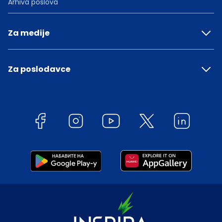
Arhiva poslova
Za medije
Za poslodavce