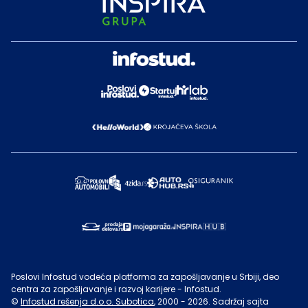
Poslovi Infostud vodeća platforma za zapošljavanje u Srbiji, deo
centra za zapošljavanje i razvoj karijere - Infostud.
©
Infostud rešenja d.o.o. Subotica
, 2000 -
2026
. Sadržaj sajta