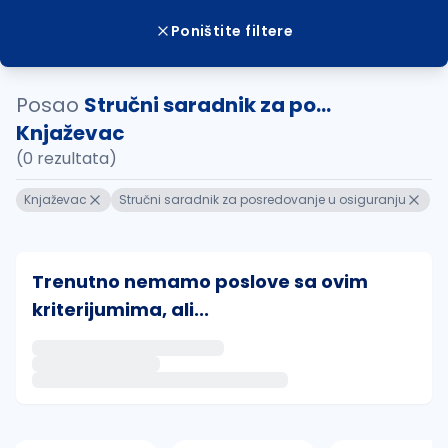
Poništite filtere
Posao
Stručni saradnik za po...
Knjaževac
(0 rezultata)
Knjaževac
Stručni saradnik za posredovanje u osiguranju
Trenutno nemamo poslove sa ovim
kriterijumima, ali...
Ako sačuvate ovu pretragu, obavestićemo vas putem 