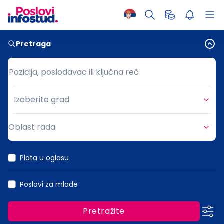
Pretraga
Pozicija, poslodavac ili ključna reč
Pozicija, poslodavac ili ključna reč
Izaberite grad
Grad
Oblast rada
Oblast rada
Plata u oglasu
Poslovi za mlade
Pretražite