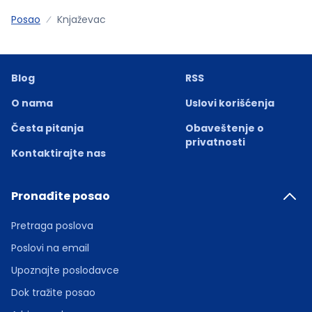
Posao
Knjaževac
Blog
RSS
O nama
Uslovi korišćenja
Česta pitanja
Obaveštenje o
privatnosti
Kontaktirajte nas
Pronađite posao
Pretraga poslova
Poslovi na email
Upoznajte poslodavce
Dok tražite posao