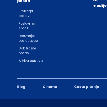
posao
medije
Pretraga
poslova
Poslovi na
email
Upoznajte
poslodavce
Dok tražite
posao
Arhiva poslova
Blog
O nama
Česta pitanja