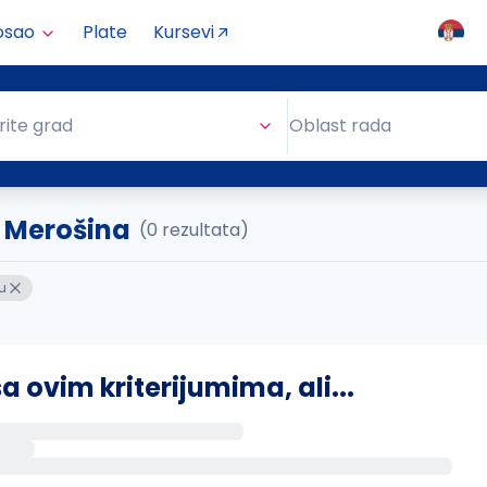
osao
Plate
Kursevi
Oblast rada
rite grad
Oblast rada
. Merošina
(0 rezultata)
u
ovim kriterijumima, ali...
s putem email-a kada se pojave novi poslovi.