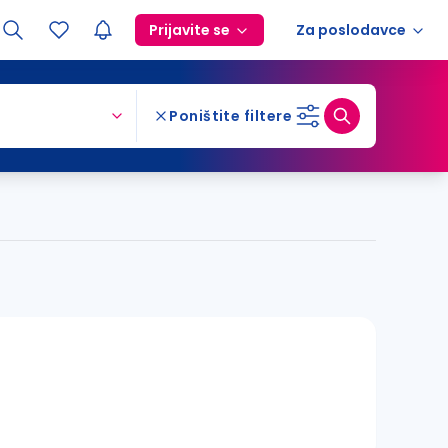
Prijavite se
Za poslodavce
Poništite filtere