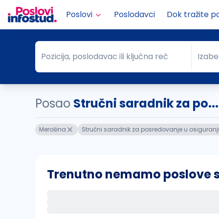
Poslovi
Poslodavci
Dok tražite p
Pozicija, poslodavac ili ključna reč
Izabe
Pozicija, poslodavac ili ključna reč
Grad
Posao
Stručni saradnik za po..
Merošina
Stručni saradnik za posredovanje u osiguranj
Trenutno nemamo poslove sa 
Ako sačuvate ovu pretragu, obavestićemo va