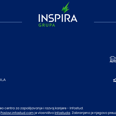
o centra za zapošljavanje i razvoj karijere - Infostud.
Poslovi.infostud.com
je vlasništvo
Infostuda
. Zabranjeno je njegovo preu