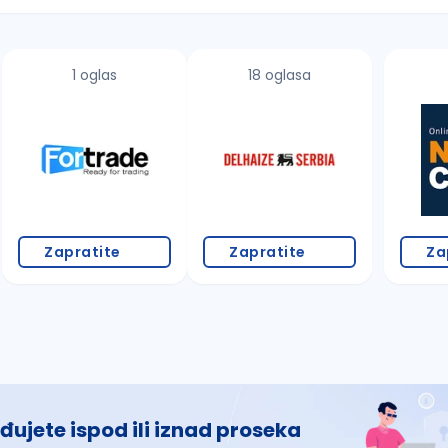
1 oglas
18 oglasa
 š, đ, ž, dž)
Zapratite
Zapratite
Za
đujete ispod ili iznad proseka