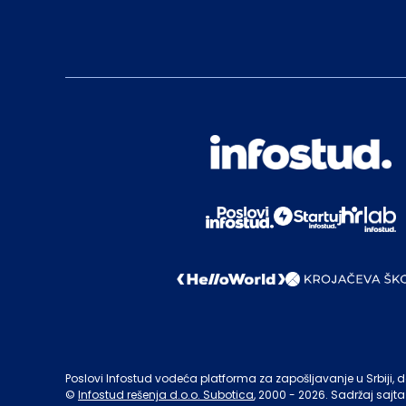
Poslovi Infostud vodeća platforma za zapošljavanje u Srbiji, de
©
Infostud rešenja d.o.o. Subotica
, 2000 -
2026
. Sadržaj sajta