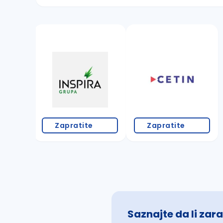
Sačuvajte pretragu
Takođe možete da:
proverite pravopisne greške (koristite č, ć,
povećajte radijus za odabrani grad
promenite odabrane filtere pretrage
Zapratite
Zapratite
Saznajte da li zara