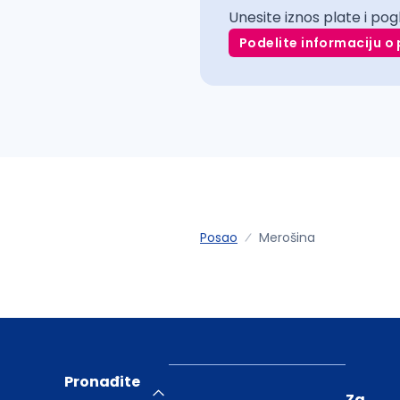
Unesite iznos plate i pog
Podelite informaciju o 
Posao
Merošina
Pronađite
Za