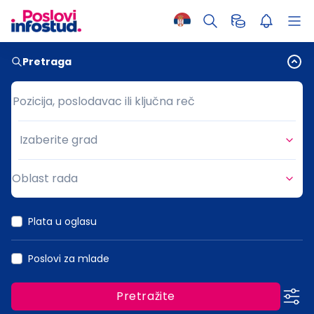
Pretraga
Pozicija, poslodavac ili ključna reč
Pozicija, poslodavac ili ključna reč
Izaberite grad
Grad
Oblast rada
Oblast rada
Plata u oglasu
Poslovi za mlade
Pretražite