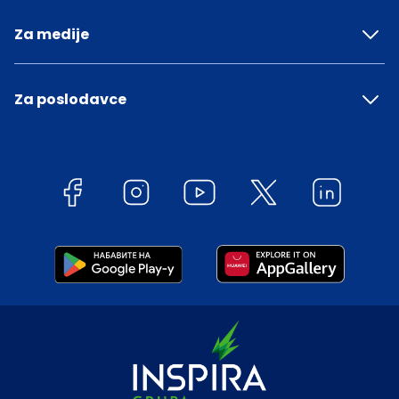
Za medije
Za poslodavce