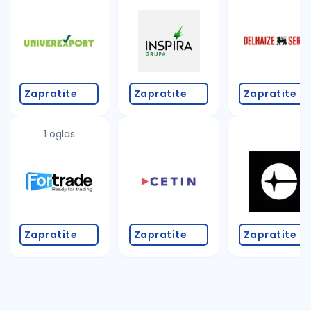
Takođe možete da:
proverite pravopisne greške (koristite č, ć, š, đ, ž,
povećajte radijus za odabrani grad
promenite odabrane filtere pretrage
Zapratite
Zapratite
Zapratite
1 oglas
Zapratite
Zapratite
Zapratite