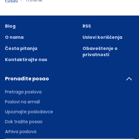
Blog
RSS
O nama
Uslovi korišćenja
Česta pitanja
Obaveštenje o
privatnosti
Kontaktirajte nas
Pronađite posao
Pretraga poslova
Poslovi na email
Upoznajte poslodavce
Dok tražite posao
Arhiva poslova