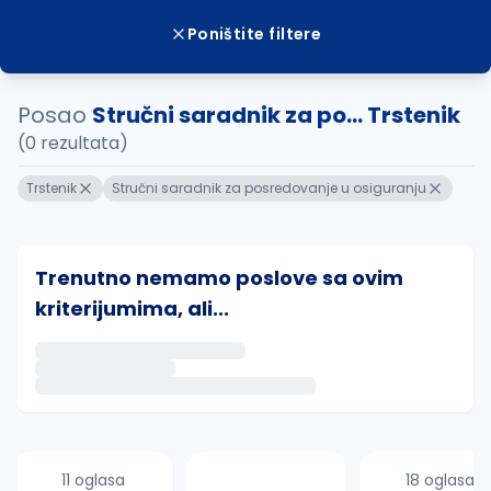
Poništite filtere
Posao
Stručni saradnik za po... Trstenik
(0 rezultata)
Trstenik
Stručni saradnik za posredovanje u osiguranju
Trenutno nemamo poslove sa ovim
kriterijumima, ali...
Ako sačuvate ovu pretragu, obavestićemo vas putem 
uvajte pretragu
11 oglasa
18 oglasa