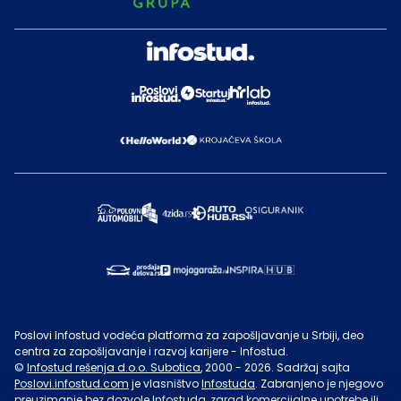
Poslovi Infostud vodeća platforma za zapošljavanje u Srbiji, deo
centra za zapošljavanje i razvoj karijere - Infostud.
©
Infostud rešenja d.o.o. Subotica
, 2000 -
2026
. Sadržaj sajta
Poslovi.infostud.com
je vlasništvo
Infostuda
. Zabranjeno je njegovo
preuzimanje bez dozvole
Infostuda
, zarad komercijalne upotrebe ili