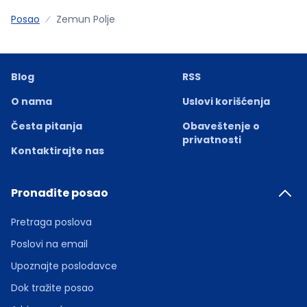
Posao
Zemun Polje
Blog
RSS
O nama
Uslovi korišćenja
Česta pitanja
Obaveštenje o
privatnosti
Kontaktirajte nas
Pronađite posao
Pretraga poslova
Poslovi na email
Upoznajte poslodavce
Dok tražite posao