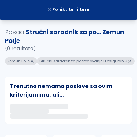
Poništite filtere
Posao
Stručni saradnik za po... Zemun
Polje
(0 rezultata)
Zemun Polje
Stručni saradnik za posredovanje u osiguranju
Trenutno nemamo poslove sa ovim
kriterijumima, ali...
Ako sačuvate ovu pretragu, obavestićemo vas putem 