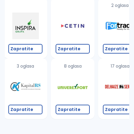
uvajte pretragu
2 oglasa
Takođe možete da:
proverite pravopisne greške (koristite č, ć, š, đ, ž,
povećajte radijus za odabrani grad
promenite odabrane filtere pretrage
Zapratite
Zapratite
Zapratite
3 oglasa
8 oglasa
17 oglasa
Zapratite
Zapratite
Zapratite