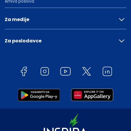
Arhiva poslova
Za medije
Za poslodavce