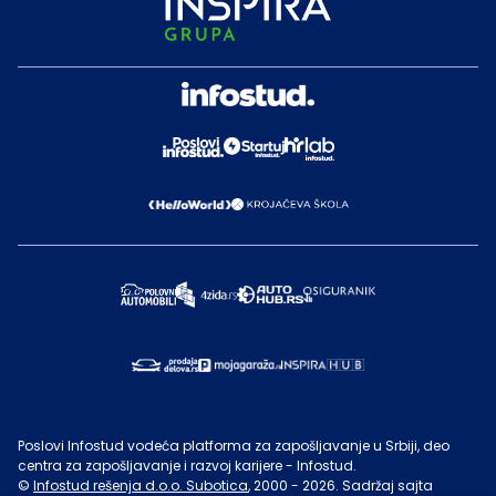
Poslovi Infostud vodeća platforma za zapošljavanje u Srbiji, deo
centra za zapošljavanje i razvoj karijere - Infostud.
©
Infostud rešenja d.o.o. Subotica
, 2000 -
2026
. Sadržaj sajta