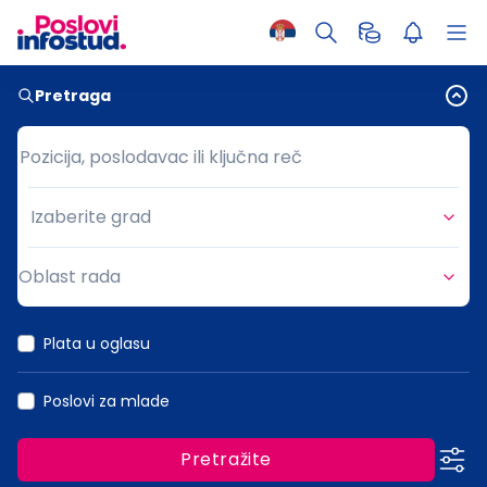
Pretraga
Pozicija, poslodavac ili ključna reč
Pozicija, poslodavac ili ključna reč
Izaberite grad
Grad
Oblast rada
Oblast rada
Plata u oglasu
Poslovi za mlade
Pretražite