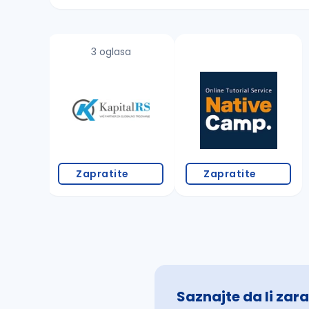
Sačuvajte pretragu
3 oglasa
Takođe možete da:
proverite pravopisne greške (koristite č, ć,
povećajte radijus za odabrani grad
promenite odabrane filtere pretrage
Zapratite
Zapratite
Saznajte da li zara