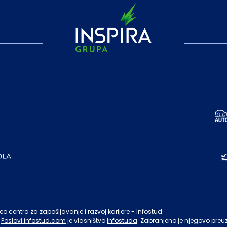
o centra za zapošljavanje i razvoj karijere - Infostud.
Poslovi.infostud.com
je vlasništvo
Infostuda
. Zabranjeno je njegovo preu