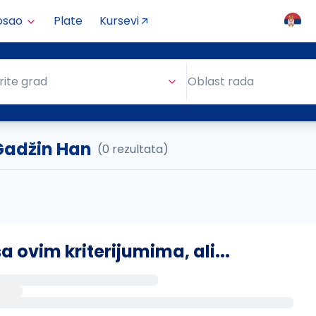
osao
Plate
Kursevi
Oblast rada
rite grad
Oblast rada
 Gadžin Han
(0 rezultata)
ovim kriterijumima, ali...
s putem email-a kada se pojave novi poslovi.