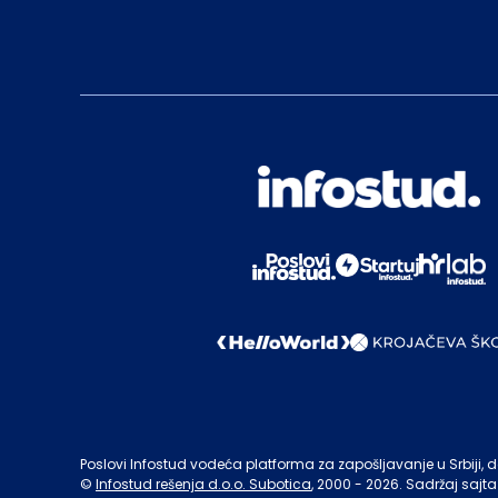
Poslovi Infostud vodeća platforma za zapošljavanje u Srbiji, de
©
Infostud rešenja d.o.o. Subotica
, 2000 -
2026
. Sadržaj sajta