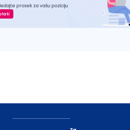
ledajte prosek za vašu poziciju
plati
Za