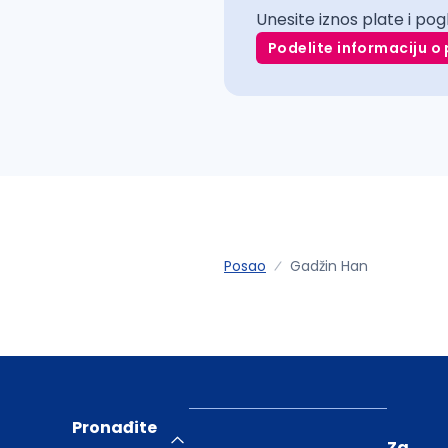
Unesite iznos plate i pog
Podelite informaciju o 
Posao
Gadžin Han
Pronađite
Za