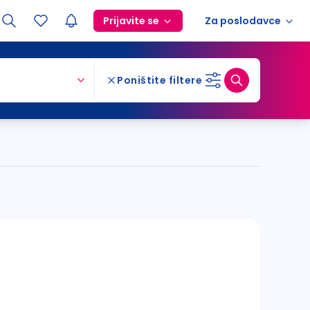
Prijavite se
Za poslodavce
Poništite filtere