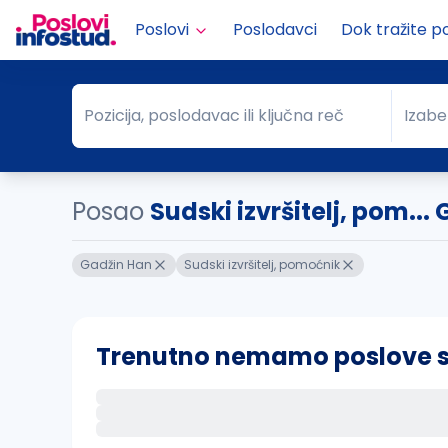
Poslovi
Poslodavci
Dok tražite p
Pozicija, poslodavac ili ključna reč
Izabe
Pozicija, poslodavac ili ključna reč
Grad
Posao
Sudski izvršitelj, pom...
Gadžin Han
Sudski izvršitelj, pomoćnik
Trenutno nemamo poslove sa 
Ako sačuvate ovu pretragu, obavestićemo va