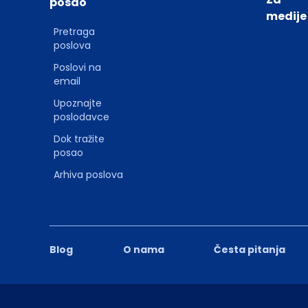
posao
medije
Pretraga
poslova
Poslovi na
email
Upoznajte
poslodavce
Dok tražite
posao
Arhiva poslova
Blog
O nama
Česta pitanja