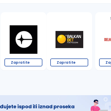
 š, đ, ž, dž)
Zapratite
Zapratite
Za
đujete ispod ili iznad proseka