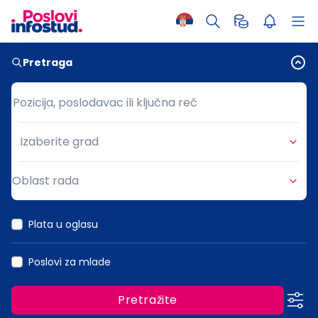
Pretraga
Pozicija, poslodavac ili ključna reč
Pozicija, poslodavac ili ključna reč
Izaberite grad
Grad
Oblast rada
Oblast rada
Plata u oglasu
Poslovi za mlade
Pretražite