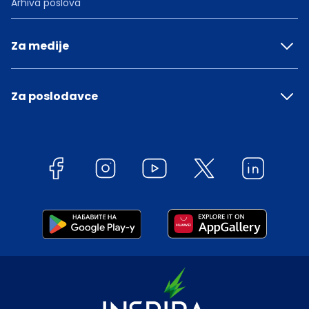
Arhiva poslova
Za medije
Za poslodavce