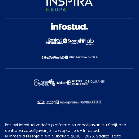
Poslovi Infostud vodeća platforma za zapošljavanje u Srbiji, deo
centra za zapošljavanje i razvoj karijere - Infostud.
©
Infostud rešenja d.o.o. Subotica
, 2000 -
2026
. Sadržaj sajta