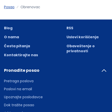
Posao
Obrenovac
Blog
RSS
O nama
Uslovi korišćenja
Česta pitanja
Obaveštenje o
privatnosti
Kontaktirajte nas
Pronađite posao
Pretraga poslova
Poslovi na email
Upoznajte poslodavce
Dok tražite posao