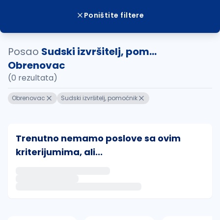
Poništite filtere
Posao
Sudski izvršitelj, pom...
Obrenovac
(0 rezultata)
Obrenovac
Sudski izvršitelj, pomoćnik
Trenutno nemamo poslove sa ovim
kriterijumima, ali...
Ako sačuvate ovu pretragu, obavestićemo vas putem 