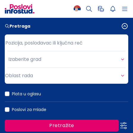
Pretraga
Pozicija, poslodavac ili ključna reč
Pozicija, poslodavac ili ključna reč
Izaberite grad
Grad
Oblast rada
Oblast rada
Plata u oglasu
Poslovi za mlade
Pretražite