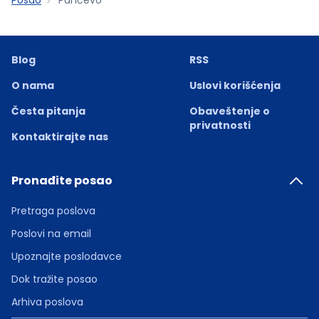
Blog
RSS
O nama
Uslovi korišćenja
Česta pitanja
Obaveštenje o
privatnosti
Kontaktirajte nas
Pronađite posao
Pretraga poslova
Poslovi na email
Upoznajte poslodavce
Dok tražite posao
Arhiva poslova