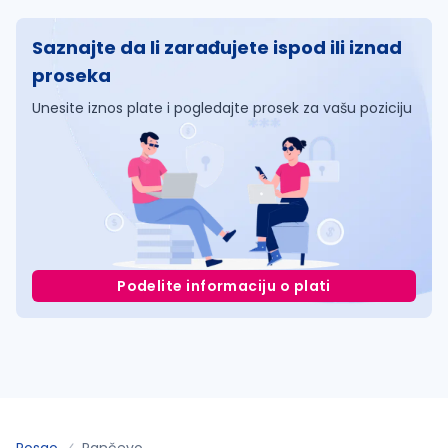
Saznajte da li zarađujete ispod ili iznad
proseka
Unesite iznos plate i pogledajte prosek za vašu poziciju
Podelite informaciju o plati
Posao
Pančevo