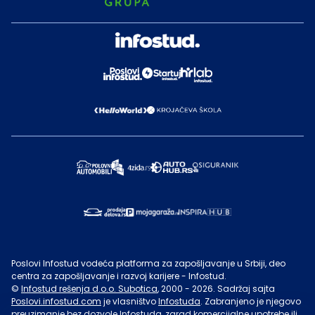
Poslovi Infostud vodeća platforma za zapošljavanje u Srbiji, deo
centra za zapošljavanje i razvoj karijere - Infostud.
©
Infostud rešenja d.o.o. Subotica
, 2000 -
2026
. Sadržaj sajta
Poslovi.infostud.com
je vlasništvo
Infostuda
. Zabranjeno je njegovo
preuzimanje bez dozvole
Infostuda
, zarad komercijalne upotrebe ili