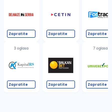
Takođe možete da:
proverite pravopisne greške (koristite č, ć, š, đ, ž,
povećajte radijus za odabrani grad
promenite odabrane filtere pretrage
Zapratite
Zapratite
Zapratite
3 oglasa
7 oglasa
Zapratite
Zapratite
Zapratite