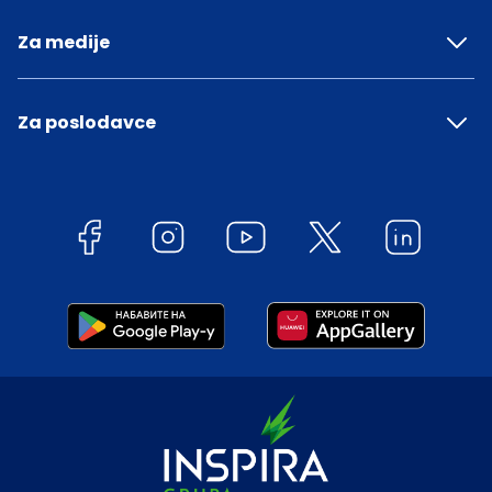
Za medije
Za poslodavce