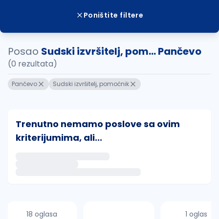
Poništite filtere
Posao
Sudski izvršitelj, pom... Pančevo
(0 rezultata)
Pančevo
Sudski izvršitelj, pomoćnik
Trenutno nemamo poslove sa ovim
kriterijumima, ali...
Ako sačuvate ovu pretragu, obavestićemo vas putem 
uvajte pretragu
18 oglasa
1 oglas