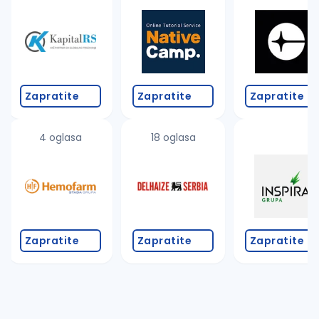
Takođe možete da:
proverite pravopisne greške (koristite č, ć, š, đ, ž,
povećajte radijus za odabrani grad
promenite odabrane filtere pretrage
Zapratite
Zapratite
Zapratite
4 oglasa
18 oglasa
Zapratite
Zapratite
Zapratite