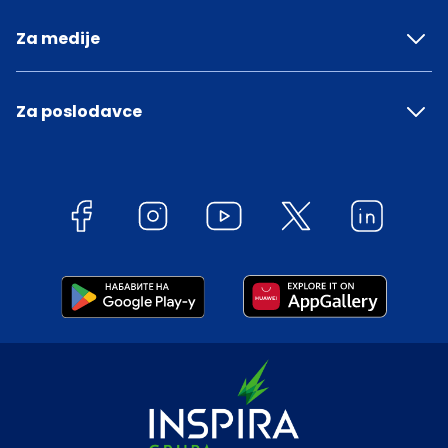
Za medije
Za poslodavce