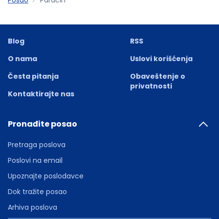
Blog
RSS
O nama
Uslovi korišćenja
Česta pitanja
Obaveštenje o
privatnosti
Kontaktirajte nas
Pronađite posao
Pretraga poslova
Poslovi na email
Upoznajte poslodavce
Dok tražite posao
Arhiva poslova