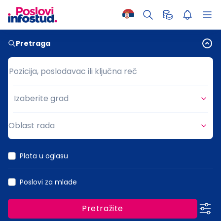
Pretraga
Pozicija, poslodavac ili ključna reč
Pozicija, poslodavac ili ključna reč
Izaberite grad
Grad
Oblast rada
Oblast rada
Plata u oglasu
Poslovi za mlade
Pretražite