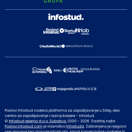
Poslovi Infostud vodeća platforma za zapošljavanje u Srbiji, deo
centra za zapošljavanje i razvoj karijere - Infostud.
©
Infostud rešenja d.o.o. Subotica
, 2000 -
2026
. Sadržaj sajta
Poslovi.infostud.com
je vlasništvo
Infostuda
. Zabranjeno je njegovo
preuzimanje bez dozvole
Infostuda
, zarad komercijalne upotrebe ili