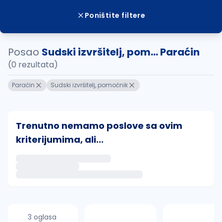
Poništite filtere
Posao
Sudski izvršitelj, pom... Paraćin
(0 rezultata)
Paraćin
Sudski izvršitelj, pomoćnik
Trenutno nemamo poslove sa ovim
kriterijumima, ali...
Ako sačuvate ovu pretragu, obavestićemo vas putem 
uvajte pretragu
3 oglasa