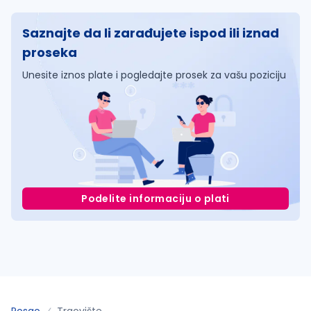
Saznajte da li zarađujete ispod ili iznad
proseka
Unesite iznos plate i pogledajte prosek za vašu poziciju
Podelite informaciju o plati
Posao
Trgovište