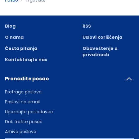
Blog
RSS
O nama
Uslovi korišćenja
Česta pitanja
Obaveštenje o
privatnosti
Kontaktirajte nas
Pronađite posao
Pretraga poslova
Poslovi na email
Upoznajte poslodavce
Dok tražite posao
Arhiva poslova