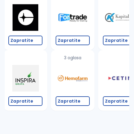
Takođe možete da:
proverite pravopisne greške (koristite č, ć, š, đ, ž,
povećajte radijus za odabrani grad
promenite odabrane filtere pretrage
Zapratite
Zapratite
Zapratite
3 oglasa
Zapratite
Zapratite
Zapratite