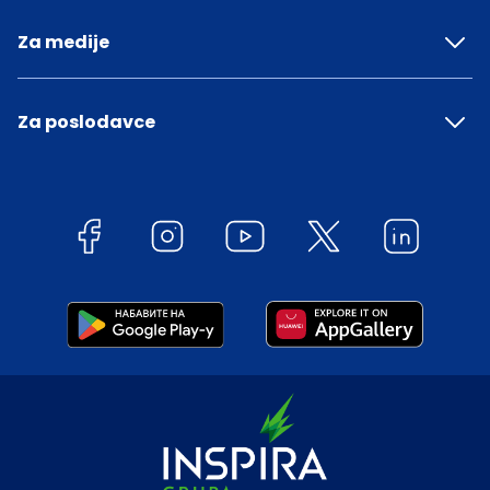
Za medije
Za poslodavce