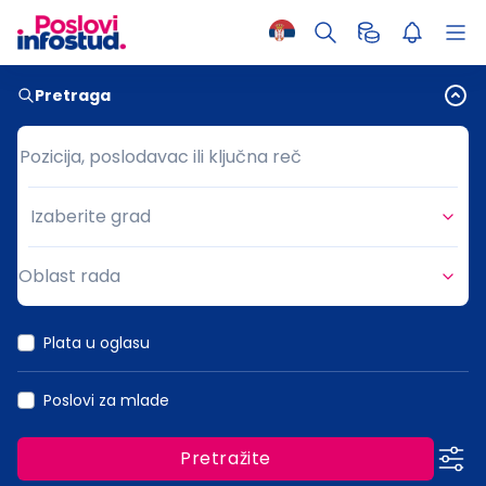
Pretraga
Pozicija, poslodavac ili ključna reč
Pozicija, poslodavac ili ključna reč
Izaberite grad
Grad
Oblast rada
Oblast rada
Plata u oglasu
Poslovi za mlade
Pretražite