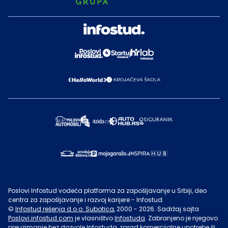
Poslovi Infostud vodeća platforma za zapošljavanje u Srbiji, deo
centra za zapošljavanje i razvoj karijere - Infostud.
©
Infostud rešenja d.o.o. Subotica
, 2000 -
2026
. Sadržaj sajta
Poslovi.infostud.com
je vlasništvo
Infostuda
. Zabranjeno je njegovo
preuzimanje bez dozvole
Infostuda
, zarad komercijalne upotrebe ili