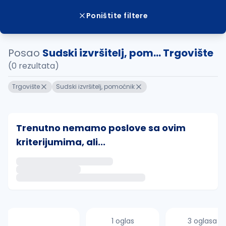
Poništite filtere
Posao
Sudski izvršitelj, pom... Trgovište
(0 rezultata)
Trgovište
Sudski izvršitelj, pomoćnik
Trenutno nemamo poslove sa ovim
kriterijumima, ali...
Ako sačuvate ovu pretragu, obavestićemo vas putem 
uvajte pretragu
1 oglas
3 oglasa