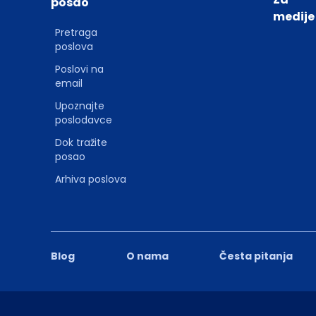
posao
medije
Pretraga
poslova
Poslovi na
email
Upoznajte
poslodavce
Dok tražite
posao
Arhiva poslova
Blog
O nama
Česta pitanja