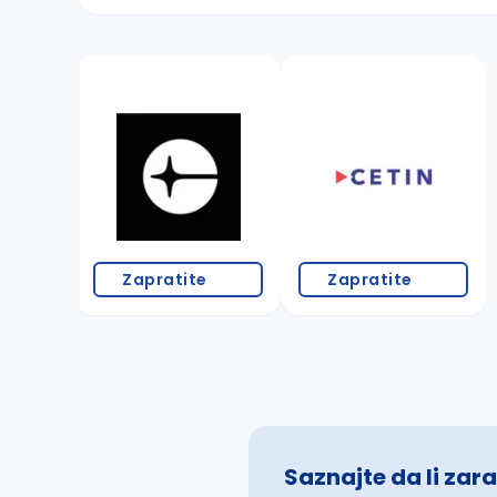
Sačuvajte pretragu
Takođe možete da:
proverite pravopisne greške (koristite č, ć,
povećajte radijus za odabrani grad
promenite odabrane filtere pretrage
Zapratite
Zapratite
Saznajte da li zara