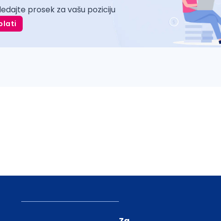
ledajte prosek za vašu poziciju
plati
Za