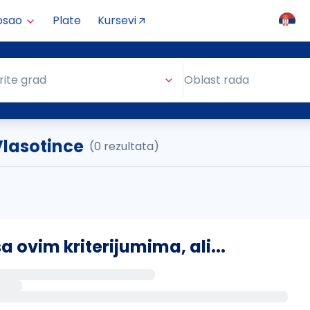
osao
Plate
Kursevi
Oblast rada
rite grad
Oblast rada
 Vlasotince
(0 rezultata)
ovim kriterijumima, ali...
s putem email-a kada se pojave novi poslovi.