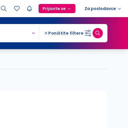
Prijavite se
Za poslodavce
Poništite filtere