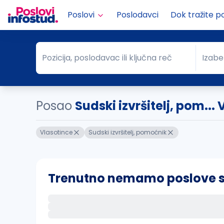
Poslovi
Poslodavci
Dok tražite p
Pozicija, poslodavac ili ključna reč
Izabe
Pozicija, poslodavac ili ključna reč
Grad
Posao
Sudski izvršitelj, pom...
Vlasotince
Sudski izvršitelj, pomoćnik
Trenutno nemamo poslove sa 
Ako sačuvate ovu pretragu, obavestićemo va