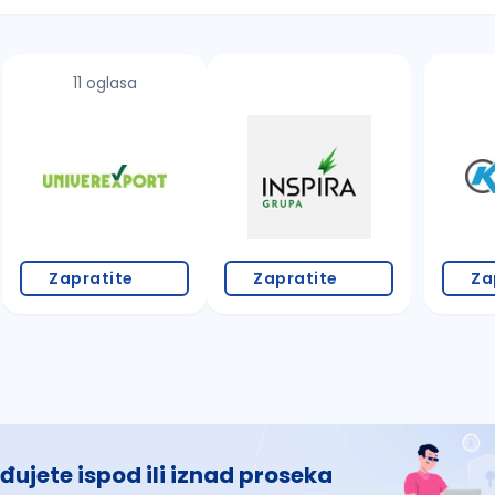
11 oglasa
 š, đ, ž, dž)
Zapratite
Zapratite
Za
đujete ispod ili iznad proseka