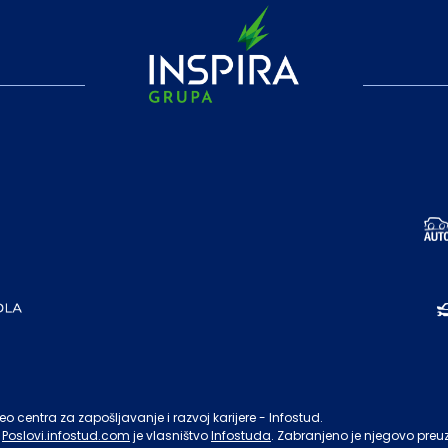
o centra za zapošljavanje i razvoj karijere - Infostud.
Poslovi.infostud.com
je vlasništvo
Infostuda
. Zabranjeno je njegovo preu