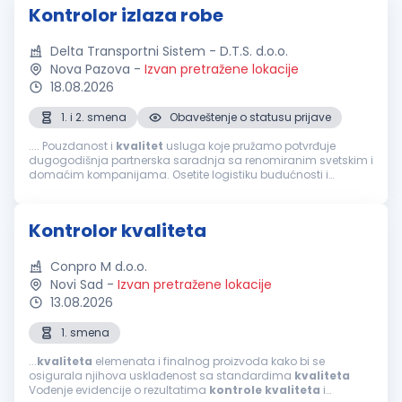
Kontrolor izlaza robe
Delta Transportni Sistem - D.T.S. d.o.o.
Nova Pazova
-
Izvan pretražene lokacije
18.08.2026
1. i 2. smena
Obaveštenje o statusu prijave
.... Pouzdanost i
kvalitet
usluga koje pružamo potvrđuje
dugogodišnja partnerska saradnja sa renomiranim svetskim i
domaćim kompanijama. Osetite logistiku budućnosti i
postanite deo tima koji svakodnevno stvara uspehe i pomera
granice! Prijavite se za poziciju...
Kontrolor kvaliteta
Conpro M d.o.o.
Novi Sad
-
Izvan pretražene lokacije
13.08.2026
1. smena
...
kvaliteta
elemenata i finalnog proizvoda kako bi se
osigurala njihova usklađenost sa standardima
kvaliteta
Vođenje evidencije o rezultatima
kontrole
kvaliteta
i