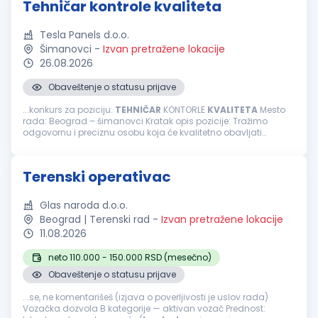
Tehničar kontrole kvaliteta
Tesla Panels d.o.o.
Šimanovci
-
Izvan pretražene lokacije
26.08.2026
Obaveštenje o statusu prijave
...konkurs za poziciju:
TEHNIČAR
KONTORLE
KVALITETA
Mesto
rada: Beograd – šimanovci Kratak opis pozicije: Tražimo
odgovornu i preciznu osobu koja će kvalitetno obavljati
prijemnu
kontrolu
sirovina i repromaterijala, obezbeđujući da
proizvodi budu...
Terenski operativac
Glas naroda d.o.o.
Beograd | Terenski rad
-
Izvan pretražene lokacije
11.08.2026
neto 110.000 - 150.000 RSD (mesečno)
Obaveštenje o statusu prijave
...se, ne komentarišeš (izjava o poverljivosti je uslov rada)
Vozačka dozvola B kategorije — aktivan vozač Prednost: