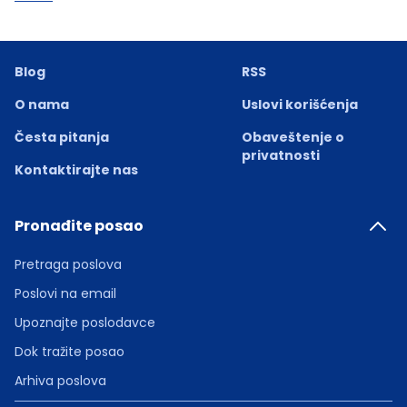
Blog
RSS
O nama
Uslovi korišćenja
Česta pitanja
Obaveštenje o
privatnosti
Kontaktirajte nas
Pronađite posao
Pretraga poslova
Poslovi na email
Upoznajte poslodavce
Dok tražite posao
Arhiva poslova