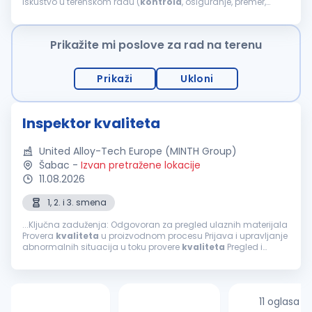
Iskustvo u terenskom radu (
kontrola
, osiguranje, premer,
dostava složenijih usluga, tehnički pregledi) Osnovno iskustvo
sa fotografisanjem...
Prikažite mi poslove za rad na terenu
Prikaži
Ukloni
Inspektor kvaliteta
United Alloy-Tech Europe (MINTH Group)
Šabac
-
Izvan pretražene lokacije
11.08.2026
1, 2. i 3. smena
...Ključna zaduženja: Odgovoran za pregled ulaznih materijala
Provera
kvaliteta
u proizvodnom procesu Prijava i upravljanje
abnormalnih situacija u toku provere
kvaliteta
Pregled i
održavanje alata za proveru
kvaliteta
Prikupljanje
informacija...
11 oglasa