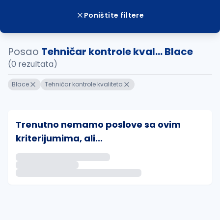
Poništite filtere
Posao
Tehničar kontrole kval... Blace
(0 rezultata)
Blace
Tehničar kontrole kvaliteta
Trenutno nemamo poslove sa ovim
kriterijumima, ali...
Ako sačuvate ovu pretragu, obavestićemo vas putem 
uvajte pretragu