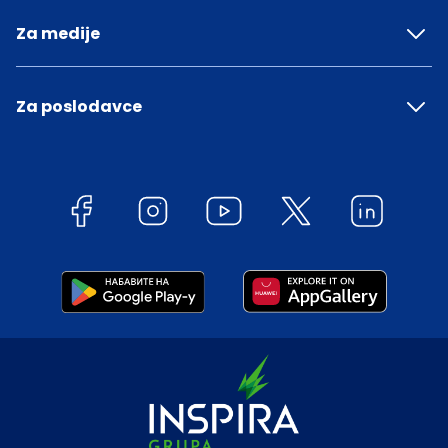
Za medije
Za poslodavce