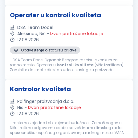
priprema izveštaja o utvrđenim neusaglašenostima
Kvalifikacije: Srednja stručna sprema...
Operater u kontroli kvaliteta
DSA Team Dooel
Aleksinac, Niš
-
Izvan pretražene lokacije
12.08.2026
Obaveštenje o statusu prijave
...DSA Team Dooel Ogranak Beograd raspisuje konkurs za
radno mesto: Operater u
kontroli
kvaliteta
(više izvršilaca).
Zamislite da imate direktan udeo i zasluge u proizvodnji
novog automobila. Da ste u prilici da
kontrolišete
neki od
segmenata...
Kontrolor kvaliteta
Palfinger proizvodnja d.o.o.
Niš
-
Izvan pretražene lokacije
12.08.2026
...rastemo zajedno i oblikujemo budućnost. Za naš pogon u
Nišu tražimo odgovornu osobu sa veštinama timskog rada i
sposobnošću uspešnog organizovanja radnog mesta. VAšA
ZADUŽENJA
Kontrola
kvaliteta
proizvoda tokom i nakon