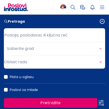
Pretraga
Pozicija, poslodavac ili ključna reč
Pozicija, poslodavac ili ključna reč
Izaberite grad
Grad
Oblast rada
Oblast rada
Plata u oglasu
Poslovi za mlade
Pretražite