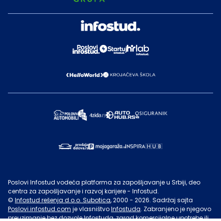
Poslovi Infostud vodeća platforma za zapošljavanje u Srbiji, deo
centra za zapošljavanje i razvoj karijere - Infostud.
©
Infostud rešenja d.o.o. Subotica
, 2000 -
2026
. Sadržaj sajta
Poslovi.infostud.com
je vlasništvo
Infostuda
. Zabranjeno je njegovo
preuzimanje bez dozvole
Infostuda
, zarad komercijalne upotrebe ili