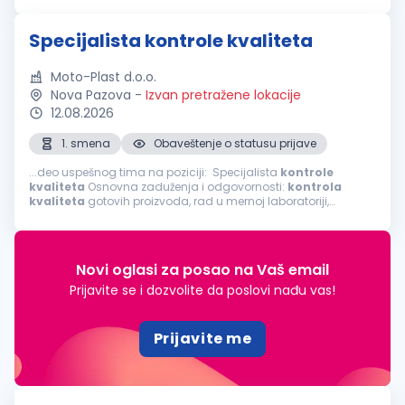
proizvodnog procesa; Dimenziona...
Specijalista kontrole kvaliteta
Moto-Plast d.o.o.
Nova Pazova
-
Izvan pretražene lokacije
12.08.2026
1. smena
Obaveštenje o statusu prijave
...deo uspešnog tima na poziciji: Specijalista
kontrole
kvaliteta
Osnovna zaduženja i odgovornosti:
kontrola
kvaliteta
gotovih proizvoda, rad u mernoj laboratoriji,
kontrola
kvaliteta
proizvoda tokom procesa proizvodnje,
vizuelna
kontrola
...
Novi oglasi za posao na Vaš email
Prijavite se i dozvolite da poslovi nađu vas!
Prijavite me