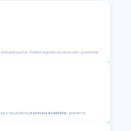
ompanijama. Osetite logistiku budućnosti i postanite
ije o rezultatima
kontrole
kvaliteta
i priprema