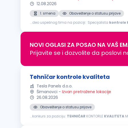
12.08.2026
1. smena
Obaveštenje o statusu prijave
...deo uspešnog tima na poziciji: Specijalista
kontrole
kvaliteta
proizvoda tokom procesa proizvodnje, vizuel
NOVI OGLASI ZA POSAO NA VAŠ EM
Prijavite se i dozvolite da poslovi 
Tehničar kontrole kvaliteta
Tesla Panels d.o.o.
Šimanovci
-
Izvan pretražene lokacije
26.08.2026
Obaveštenje o statusu prijave
...konkurs za poziciju:
TEHNIČAR
KONTORLE
KVALITETA
Me
kontrolu
sirovina i repromaterijala, obezbeđujući da pro