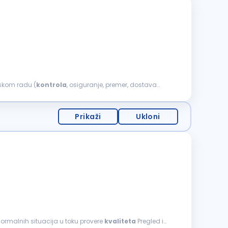
egorije — aktivan vozač Prednost: Iskustvo u terenskom radu (
kontrola
, osiguranje, premer, dostava
Prikaži
Ukloni
ormalnih situacija u toku provere
kvaliteta
Pregled i