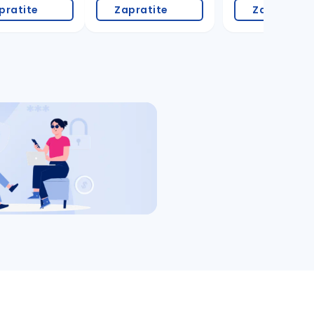
pratite
Zapratite
Zapratite