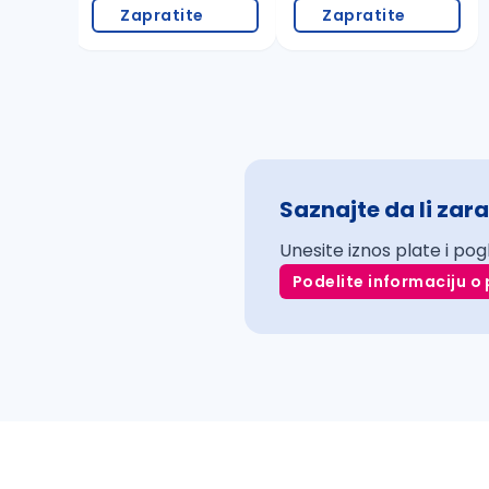
Zapratite
Zapratite
Saznajte da li zara
Unesite iznos plate i pog
Podelite informaciju o 