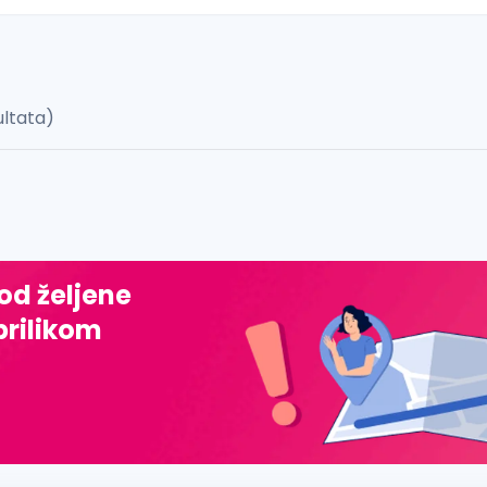
ultata)
 š, đ, ž, dž)
 od željene
prilikom