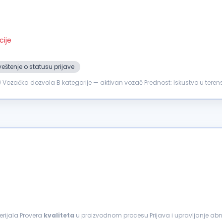
cije
eštenje o statusu prijave
...se, ne komentarišeš (izjava o poverljivosti je uslov rada) Vozačka dozvola B kat
 fotografisanjem...
h materijala Provera
kvaliteta
u proizvodnom procesu Prijava i upravljanje abn