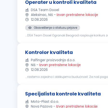
Operater u kontroli kvaliteta
DSA Team Dooel
Aleksinac, Niš
-
Izvan pretražene lokacije
12.08.2026
Obaveštenje o statusu prijave
...DSA Team Dooel Ogranak Beograd raspisuje konkurs z
automobila. Da ste u prilici da
kontrolišete
neki od seg
Kontrolor kvaliteta
Palfinger proizvodnja d.o.o.
Niš
-
Izvan pretražene lokacije
12.08.2026
...rastemo zajedno i oblikujemo budućnost. Za naš po
ZADUŽENJA
Kontrola
kvaliteta
proizvoda tokom i nako
Specijalista kontrole kvaliteta
Moto-Plast d.o.o.
Nova Pazova
-
Izvan pretražene lokacije