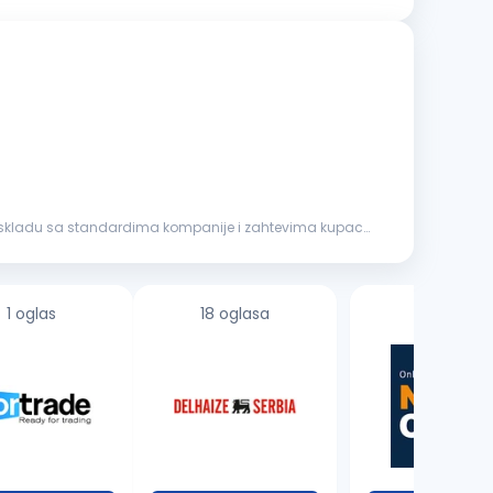
 skladu sa standardima kompanije i zahtevima kupaca.
1 oglas
18 oglasa