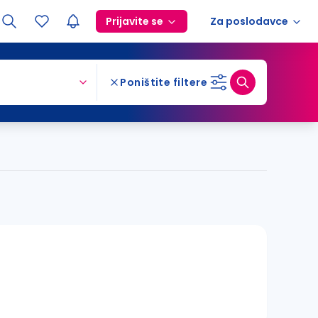
Prijavite se
Za poslodavce
Poništite filtere