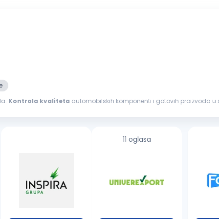
macija...
e
la:
Kontrola
kvaliteta
automobilskih komponenti i gotovih proizvoda u
odnog procesa...
11 oglasa