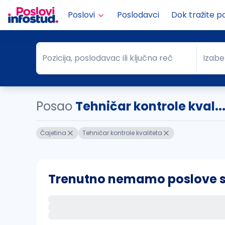
Poslovi
Poslodavci
Dok tražite p
Pozicija, poslodavac ili ključna reč
Izabe
Pozicija, poslodavac ili ključna reč
Grad
Posao
Tehničar kontrole kval..
Čajetina
Tehničar kontrole kvaliteta
Trenutno nemamo poslove sa 
Ako sačuvate ovu pretragu, obavestićemo va