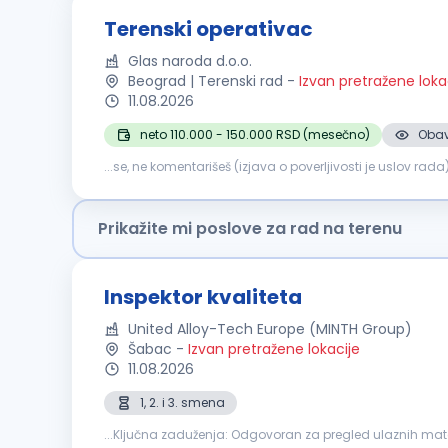
Terenski operativac
Glas naroda d.o.o.
Beograd | Terenski rad
-
Izvan pretražene loka
11.08.2026
neto 110.000 - 150.000 RSD (mesečno)
Obav
složenijih usluga, tehnički pregledi) Osnovno iskustvo sa
Prikažite mi poslove za rad na terenu
Inspektor kvaliteta
United Alloy-Tech Europe (MINTH Group)
Šabac
-
Izvan pretražene lokacije
11.08.2026
1, 2. i 3. smena
...Ključna zaduženja: Odgovoran za pregled ulazni