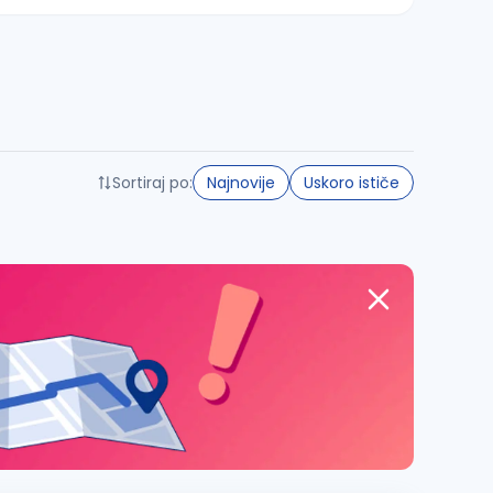
Sortiraj po:
Najnovije
Uskoro ističe