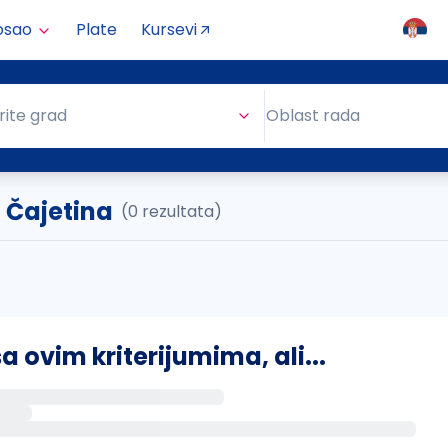
osao
Plate
Kursevi
Oblast rada
rite grad
Oblast rada
. Čajetina
(0 rezultata)
ovim kriterijumima, ali...
s putem email-a kada se pojave novi poslovi.