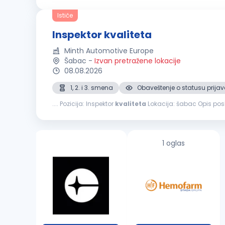
održavanje alata za proveru
kvaliteta
Prikupljanje infor
Ističe
Inspektor kvaliteta
Minth Automotive Europe
Šabac
-
Izvan pretražene lokacije
08.08.2026
1, 2. i 3. smena
Obaveštenje o statusu prijav
.... Pozicija: Inspektor
kvaliteta
Lokacija: šabac Opis pos
Vizuelna i dimenziona
kontrola
proizvoda tokom proizv
1 oglas