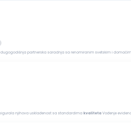
 dugogodišnja partnerska saradnja sa renomiranim svetskim i domaćim k
 Prijavite se za poziciju...
osigurala njihova usklađenost sa standardima
kvaliteta
Vođenje evidenc
veštaja o utvrđenim neusaglašenostima Kvalifikacije: Srednja stručna sprema...