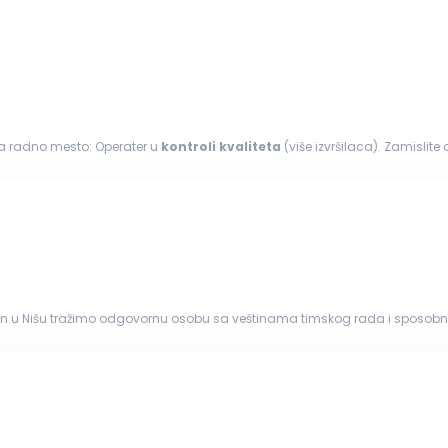
a radno mesto: Operater u
kontroli
kvaliteta
(više izvršilaca). Zamislit
menata...
gon u Nišu tražimo odgovornu osobu sa veštinama timskog rada i sposo
n proizvodnog procesa; Dimenziona...