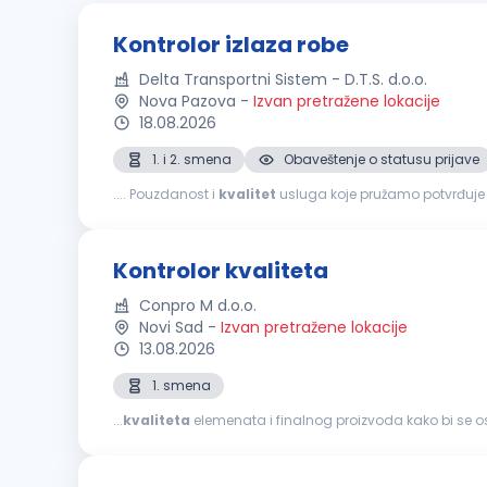
Kontrolor izlaza robe
Delta Transportni Sistem - D.T.S. d.o.o.
Nova Pazova
-
Izvan pretražene lokacije
18.08.2026
1. i 2. smena
Obaveštenje o statusu prijave
.... Pouzdanost i
kvalitet
usluga koje pružamo potvrđuje
deo tima koji svakodnevno stvara uspehe i pomera granice!
Kontrolor kvaliteta
Conpro M d.o.o.
Novi Sad
-
Izvan pretražene lokacije
13.08.2026
1. smena
...
kvaliteta
elemenata i finalnog proizvoda kako bi se 
iz