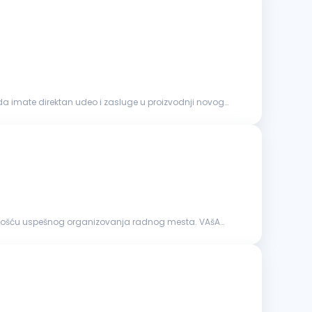
e da imate direktan udeo i zasluge u proizvodnji novog
bnošću uspešnog organizovanja radnog mesta. VAšA