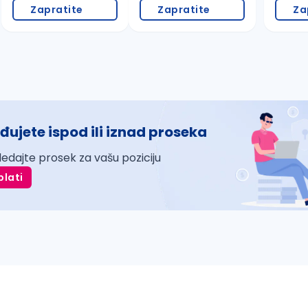
Zapratite
Zapratite
Za
đujete ispod ili iznad proseka
ledajte prosek za vašu poziciju
plati