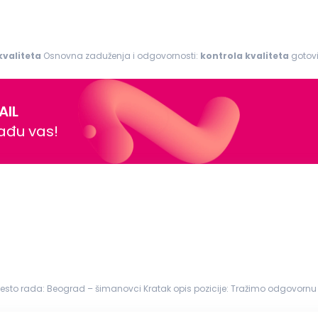
kvaliteta
Osnovna zaduženja i odgovornosti:
kontrola
kvaliteta
gotovi
na
kontrola
...
AIL
nađu vas!
sto rada: Beograd – šimanovci Kratak opis pozicije: Tražimo odgovornu i 
izvodi budu...