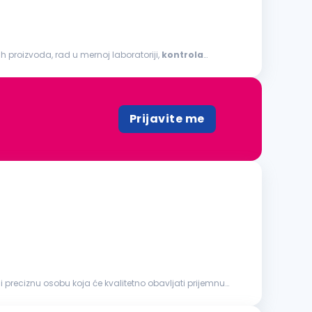
h proizvoda, rad u mernoj laboratoriji,
kontrola
Prijavite me
preciznu osobu koja će kvalitetno obavljati prijemnu