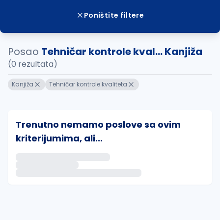
Poništite filtere
Posao
Tehničar kontrole kval... Kanjiža
(0 rezultata)
Kanjiža
Tehničar kontrole kvaliteta
Trenutno nemamo poslove sa ovim
kriterijumima, ali...
Ako sačuvate ovu pretragu, obavestićemo vas putem 
uvajte pretragu