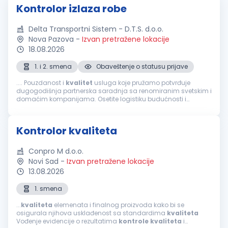
Kontrolor izlaza robe
Delta Transportni Sistem - D.T.S. d.o.o.
Nova Pazova
-
Izvan pretražene lokacije
18.08.2026
1. i 2. smena
Obaveštenje o statusu prijave
.... Pouzdanost i
kvalitet
usluga koje pružamo potvrđuje
dugogodišnja partnerska saradnja sa renomiranim svetskim i
domaćim kompanijama. Osetite logistiku budućnosti i
postanite deo tima koji svakodnevno stvara uspehe i pomera
granice! Prijavite se za poziciju...
Kontrolor kvaliteta
Conpro M d.o.o.
Novi Sad
-
Izvan pretražene lokacije
13.08.2026
1. smena
...
kvaliteta
elemenata i finalnog proizvoda kako bi se
osigurala njihova usklađenost sa standardima
kvaliteta
Vođenje evidencije o rezultatima
kontrole
kvaliteta
i