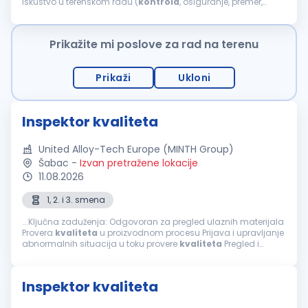
Iskustvo u terenskom radu (
kontrola
, osiguranje, premer,
dostava složenijih usluga, tehnički pregledi) Osnovno iskustvo
sa fotografisanjem...
Prikažite mi poslove za rad na terenu
Prikaži
Ukloni
Inspektor kvaliteta
United Alloy-Tech Europe (MINTH Group)
Šabac
-
Izvan pretražene lokacije
11.08.2026
1, 2. i 3. smena
...Ključna zaduženja: Odgovoran za pregled ulaznih materijala
Provera
kvaliteta
u proizvodnom procesu Prijava i upravljanje
abnormalnih situacija u toku provere
kvaliteta
Pregled i
održavanje alata za proveru
kvaliteta
Prikupljanje
informacija...
Inspektor kvaliteta