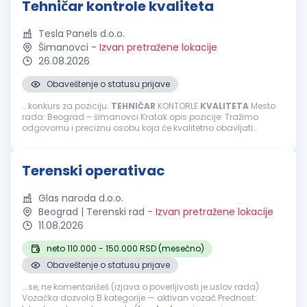
Tehničar kontrole kvaliteta
Tesla Panels d.o.o.
Šimanovci
-
Izvan pretražene lokacije
26.08.2026
Obaveštenje o statusu prijave
...konkurs za poziciju:
TEHNIČAR
KONTORLE
KVALITETA
Mesto
rada: Beograd – šimanovci Kratak opis pozicije: Tražimo
odgovornu i preciznu osobu koja će kvalitetno obavljati
prijemnu
kontrolu
sirovina i repromaterijala, obezbeđujući da
proizvodi budu...
Terenski operativac
Glas naroda d.o.o.
Beograd | Terenski rad
-
Izvan pretražene lokacije
11.08.2026
neto 110.000 - 150.000 RSD (mesečno)
Obaveštenje o statusu prijave
...se, ne komentarišeš (izjava o poverljivosti je uslov rada)
Vozačka dozvola B kategorije — aktivan vozač Prednost: