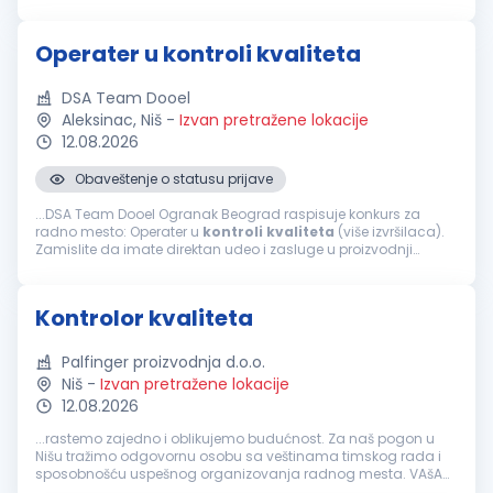
priprema izveštaja o utvrđenim neusaglašenostima
Kvalifikacije: Srednja stručna sprema...
Operater u kontroli kvaliteta
DSA Team Dooel
Aleksinac, Niš
-
Izvan pretražene lokacije
12.08.2026
Obaveštenje o statusu prijave
...DSA Team Dooel Ogranak Beograd raspisuje konkurs za
radno mesto: Operater u
kontroli
kvaliteta
(više izvršilaca).
Zamislite da imate direktan udeo i zasluge u proizvodnji
novog automobila. Da ste u prilici da
kontrolišete
neki od
segmenata...
Kontrolor kvaliteta
Palfinger proizvodnja d.o.o.
Niš
-
Izvan pretražene lokacije
12.08.2026
...rastemo zajedno i oblikujemo budućnost. Za naš pogon u
Nišu tražimo odgovornu osobu sa veštinama timskog rada i
sposobnošću uspešnog organizovanja radnog mesta. VAšA
ZADUŽENJA
Kontrola
kvaliteta
proizvoda tokom i nakon