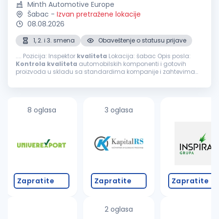
Minth Automotive Europe
Šabac
-
Izvan pretražene lokacije
08.08.2026
1, 2. i 3. smena
Obaveštenje o statusu prijave
.... Pozicija: Inspektor
kvaliteta
Lokacija: šabac Opis posla:
Kontrola
kvaliteta
automobilskih komponenti i gotovih
proizvoda u skladu sa standardima kompanije i zahtevima
kupaca. Vizuelna i dimenziona
kontrola
proizvoda tokom
proizvodnog procesa...
8 oglasa
3 oglasa
Zapratite
Zapratite
Zapratite
2 oglasa