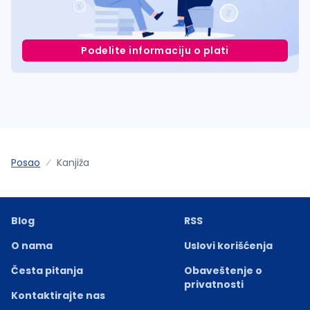
Podelite informaciju o plati
Posao
Kanjiža
Blog
RSS
O nama
Uslovi korišćenja
Česta pitanja
Obaveštenje o
privatnosti
Kontaktirajte nas