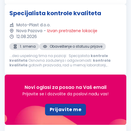
proizvodnog procesa; Dimenziona...
Specijalista kontrole kvaliteta
Moto-Plast d.o.o.
Nova Pazova
-
Izvan pretražene lokacije
12.08.2026
1. smena
Obaveštenje o statusu prijave
...deo uspešnog tima na poziciji: Specijalista
kontrole
kvaliteta
Osnovna zaduženja i odgovornosti:
kontrola
kvaliteta
gotovih proizvoda, rad u mernoj laboratoriji,
kontrola
kvaliteta
proizvoda tokom procesa proizvodnje,
vizuelna
kontrola
...
Novi oglasi za posao na Vaš email
Prijavite se i dozvolite da poslovi nađu vas!
Prijavite me