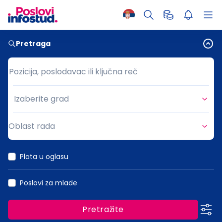
Pretraga
Pozicija, poslodavac ili ključna reč
Pozicija, poslodavac ili ključna reč
Izaberite grad
Grad
Oblast rada
Oblast rada
Plata u oglasu
Poslovi za mlade
Pretražite