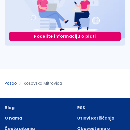
Podelite informaciju o plati
Posao
Kosovska Mitrovica
Blog
RSS
O nama
Uslovi korišćenja
Česta pitanja
Obaveštenje o