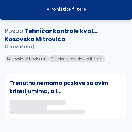
Poništite filtere
Posao
Tehničar kontrole kval...
Kosovska Mitrovica
(0 rezultata)
Kosovska Mitrovica
Tehničar kontrole kvaliteta
Trenutno nemamo poslove sa ovim
kriterijumima, ali...
Ako sačuvate ovu pretragu, obavestićemo vas putem 