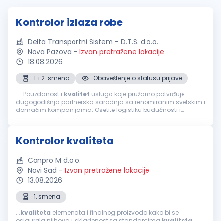
Kontrolor izlaza robe
Delta Transportni Sistem - D.T.S. d.o.o.
Nova Pazova
-
Izvan pretražene lokacije
18.08.2026
1. i 2. smena
Obaveštenje o statusu prijave
.... Pouzdanost i
kvalitet
usluga koje pružamo potvrđuje
dugogodišnja partnerska saradnja sa renomiranim svetskim i
domaćim kompanijama. Osetite logistiku budućnosti i
postanite deo tima koji svakodnevno stvara uspehe i pomera
granice! Prijavite se za poziciju...
Kontrolor kvaliteta
Conpro M d.o.o.
Novi Sad
-
Izvan pretražene lokacije
13.08.2026
1. smena
...
kvaliteta
elemenata i finalnog proizvoda kako bi se
osigurala njihova usklađenost sa standardima
kvaliteta