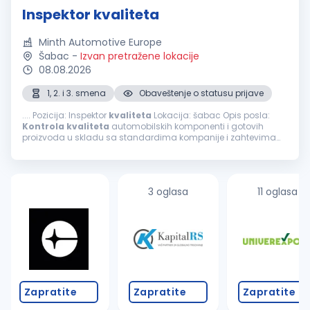
Inspektor kvaliteta
Minth Automotive Europe
Šabac
-
Izvan pretražene lokacije
08.08.2026
1, 2. i 3. smena
Obaveštenje o statusu prijave
.... Pozicija: Inspektor
kvaliteta
Lokacija: šabac Opis posla:
Kontrola
kvaliteta
automobilskih komponenti i gotovih
proizvoda u skladu sa standardima kompanije i zahtevima
kupaca. Vizuelna i dimenziona
kontrola
proizvoda tokom
proizvodnog procesa...
3 oglasa
11 oglasa
Zapratite
Zapratite
Zapratite