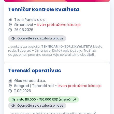
Tehničar kontrole kvaliteta
Tesla Panels d.o.o.
Šimanovci
-
Izvan pretražene lokacije
26.08.2026
Obaveštenje o statusu prijave
...konkurs za poziciju:
TEHNIČAR
KONTORLE
KVALITETA
Mesto
rada: Beograd – šimanovci Kratak opis pozicije: Tražimo
odgovornu i preciznu osobu koja će kvalitetno obavljati
prijemnu
kontrolu
sirovina i repromaterijala, obezbeđujući da
proizvodi budu...
Terenski operativac
Glas naroda d.o.o.
Beograd | Terenski rad
-
Izvan pretražene lokacije
11.08.2026
neto 110.000 - 150.000 RSD (mesečno)
Obaveštenje o statusu prijave
...se, ne komentarišeš (izjava o poverljivosti je uslov rada)