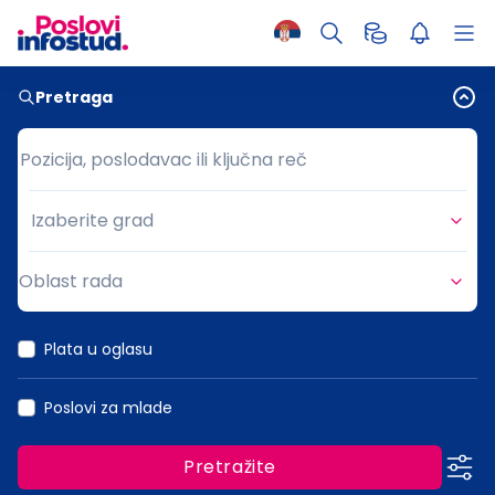
Pretraga
Pozicija, poslodavac ili ključna reč
Pozicija, poslodavac ili ključna reč
Izaberite grad
Grad
Oblast rada
Oblast rada
Plata u oglasu
Poslovi za mlade
Pretražite