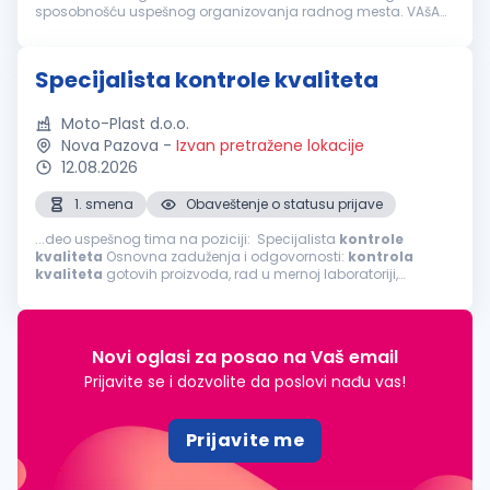
sposobnošću uspešnog organizovanja radnog mesta. VAšA
ZADUŽENJA
Kontrola
kvaliteta
proizvoda tokom i nakon
proizvodnog procesa; Dimenziona...
Specijalista kontrole kvaliteta
Moto-Plast d.o.o.
Nova Pazova
-
Izvan pretražene lokacije
12.08.2026
1. smena
Obaveštenje o statusu prijave
...deo uspešnog tima na poziciji: Specijalista
kontrole
kvaliteta
Osnovna zaduženja i odgovornosti:
kontrola
kvaliteta
gotovih proizvoda, rad u mernoj laboratoriji,
kontrola
kvaliteta
proizvoda tokom procesa proizvodnje,
vizuelna
kontrola
...
Novi oglasi za posao na Vaš email
Prijavite se i dozvolite da poslovi nađu vas!
Prijavite me