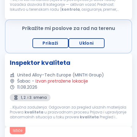
Vozačka dozvola B kategorije — aktivan vozač Prednost:
Iskustvo u terenskom radu (
kontrola
, osiguranje, premer,
dostava složenijih usluga, tehnički pregledi) Osnovno iskustvo
sa fotografisanjem...
Prikažite mi poslove za rad na terenu
Prikaži
Ukloni
Inspektor kvaliteta
United Alloy-Tech Europe (MINTH Group)
Šabac
-
Izvan pretražene lokacije
11.08.2026
1, 2. i 3. smena
...Ključna zaduženja: Odgovoran za pregled ulaznih materijala
Provera
kvaliteta
u proizvodnom procesu Prijava i upravljanje
abnormalnih situacija u toku provere
kvaliteta
Pregled i
održavanje alata za proveru
kvaliteta
Prikupljanje
informacija...
Ističe