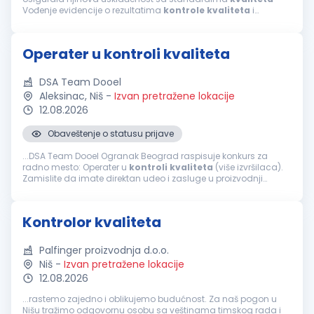
Vođenje evidencije o rezultatima
kontrole
kvaliteta
i
priprema izveštaja o utvrđenim neusaglašenostima
Kvalifikacije: Srednja stručna sprema...
Operater u kontroli kvaliteta
DSA Team Dooel
Aleksinac, Niš
-
Izvan pretražene lokacije
12.08.2026
Obaveštenje o statusu prijave
...DSA Team Dooel Ogranak Beograd raspisuje konkurs za
radno mesto: Operater u
kontroli
kvaliteta
(više izvršilaca).
Zamislite da imate direktan udeo i zasluge u proizvodnji
novog automobila. Da ste u prilici da
kontrolišete
neki od
segmenata...
Kontrolor kvaliteta
Palfinger proizvodnja d.o.o.
Niš
-
Izvan pretražene lokacije
12.08.2026
...rastemo zajedno i oblikujemo budućnost. Za naš pogon u
Nišu tražimo odgovornu osobu sa veštinama timskog rada i