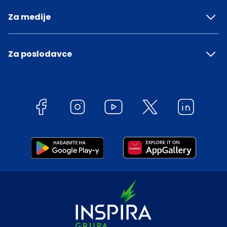
Za medije
Za poslodavce