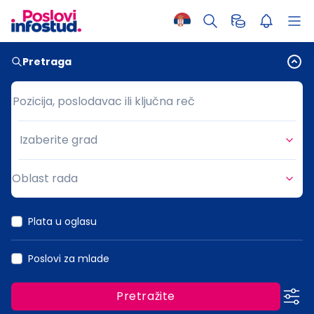
Pretraga
Pozicija, poslodavac ili ključna reč
Pozicija, poslodavac ili ključna reč
Izaberite grad
Grad
Oblast rada
Oblast rada
Plata u oglasu
Poslovi za mlade
Pretražite