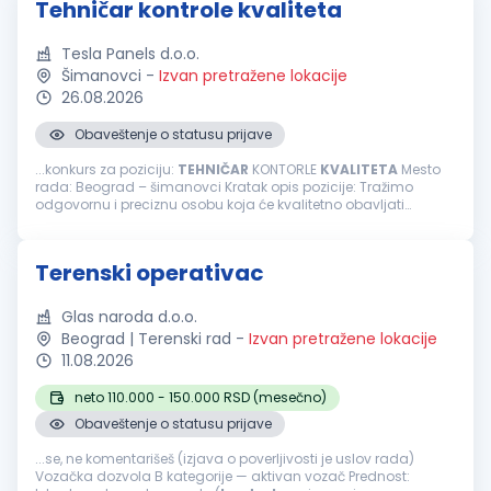
Tehničar kontrole kvaliteta
Tesla Panels d.o.o.
Šimanovci
-
Izvan pretražene lokacije
26.08.2026
Obaveštenje o statusu prijave
...konkurs za poziciju:
TEHNIČAR
KONTORLE
KVALITETA
Mesto
rada: Beograd – šimanovci Kratak opis pozicije: Tražimo
odgovornu i preciznu osobu koja će kvalitetno obavljati
prijemnu
kontrolu
sirovina i repromaterijala, obezbeđujući da
proizvodi budu...
Terenski operativac
Glas naroda d.o.o.
Beograd | Terenski rad
-
Izvan pretražene lokacije
11.08.2026
neto 110.000 - 150.000 RSD (mesečno)
Obaveštenje o statusu prijave
...se, ne komentarišeš (izjava o poverljivosti je uslov rada)
Vozačka dozvola B kategorije — aktivan vozač Prednost: