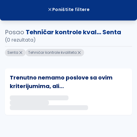
Poništite filtere
Posao
Tehničar kontrole kval... Senta
(0 rezultata)
Senta
Tehničar kontrole kvaliteta
Trenutno nemamo poslove sa ovim
kriterijumima, ali...
Ako sačuvate ovu pretragu, obavestićemo vas putem 
uvajte pretragu