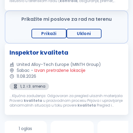
Iskustvo u terenskom radu (
kontrola
, osiguranje, premer,
dostava složenijih usluga, tehnički pregledi) Osnovno iskustvo
sa fotografisanjem...
Prikažite mi poslove za rad na terenu
Prikaži
Ukloni
Inspektor kvaliteta
United Alloy-Tech Europe (MINTH Group)
Šabac
-
Izvan pretražene lokacije
11.08.2026
1, 2. i 3. smena
...Ključna zaduženja: Odgovoran za pregled ulaznih materijala
Provera
kvaliteta
u proizvodnom procesu Prijava i upravljanje
abnormalnih situacija u toku provere
kvaliteta
Pregled i
održavanje alata za proveru
kvaliteta
Prikupljanje
informacija...
1 oglas