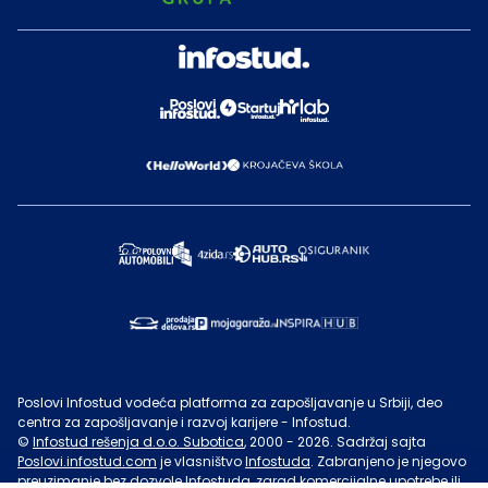
Poslovi Infostud vodeća platforma za zapošljavanje u Srbiji, deo
centra za zapošljavanje i razvoj karijere - Infostud.
©
Infostud rešenja d.o.o. Subotica
, 2000 -
2026
. Sadržaj sajta
Poslovi.infostud.com
je vlasništvo
Infostuda
. Zabranjeno je njegovo
preuzimanje bez dozvole
Infostuda
, zarad komercijalne upotrebe ili