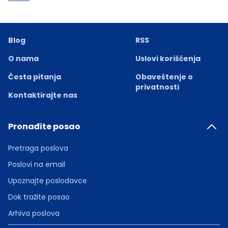
Blog
RSS
O nama
Uslovi korišćenja
Česta pitanja
Obaveštenje o
privatnosti
Kontaktirajte nas
Pronađite posao
Pretraga poslova
Poslovi na email
Upoznajte poslodavce
Dok tražite posao
Arhiva poslova