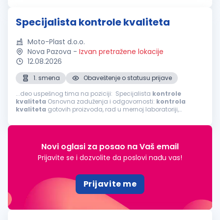
proizvodnog procesa; Dimenziona...
Specijalista kontrole kvaliteta
Moto-Plast d.o.o.
Nova Pazova
-
Izvan pretražene lokacije
12.08.2026
1. smena
Obaveštenje o statusu prijave
...deo uspešnog tima na poziciji: Specijalista
kontrole
kvaliteta
Osnovna zaduženja i odgovornosti:
kontrola
kvaliteta
gotovih proizvoda, rad u mernoj laboratoriji,
kontrola
kvaliteta
proizvoda tokom procesa proizvodnje,
vizuelna
kontrola
...
Novi oglasi za posao na Vaš email
Prijavite se i dozvolite da poslovi nađu vas!
Prijavite me