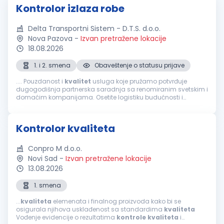
Kontrolor izlaza robe
Delta Transportni Sistem - D.T.S. d.o.o.
Nova Pazova
-
Izvan pretražene lokacije
18.08.2026
1. i 2. smena
Obaveštenje o statusu prijave
.... Pouzdanost i
kvalitet
usluga koje pružamo potvrđuje
dugogodišnja partnerska saradnja sa renomiranim svetskim i
domaćim kompanijama. Osetite logistiku budućnosti i
postanite deo tima koji svakodnevno stvara uspehe i pomera
granice! Prijavite se za poziciju...
Kontrolor kvaliteta
Conpro M d.o.o.
Novi Sad
-
Izvan pretražene lokacije
13.08.2026
1. smena
...
kvaliteta
elemenata i finalnog proizvoda kako bi se
osigurala njihova usklađenost sa standardima
kvaliteta
Vođenje evidencije o rezultatima
kontrole
kvaliteta
i