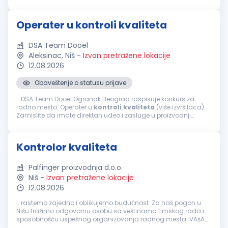
priprema izveštaja o utvrđenim neusaglašenostima
Kvalifikacije: Srednja stručna sprema...
Operater u kontroli kvaliteta
DSA Team Dooel
Aleksinac, Niš
-
Izvan pretražene lokacije
12.08.2026
Obaveštenje o statusu prijave
...DSA Team Dooel Ogranak Beograd raspisuje konkurs za
radno mesto: Operater u
kontroli
kvaliteta
(više izvršilaca).
Zamislite da imate direktan udeo i zasluge u proizvodnji
novog automobila. Da ste u prilici da
kontrolišete
neki od
segmenata...
Kontrolor kvaliteta
Palfinger proizvodnja d.o.o.
Niš
-
Izvan pretražene lokacije
12.08.2026
...rastemo zajedno i oblikujemo budućnost. Za naš pogon u
Nišu tražimo odgovornu osobu sa veštinama timskog rada i
sposobnošću uspešnog organizovanja radnog mesta. VAšA
ZADUŽENJA
Kontrola
kvaliteta
proizvoda tokom i nakon