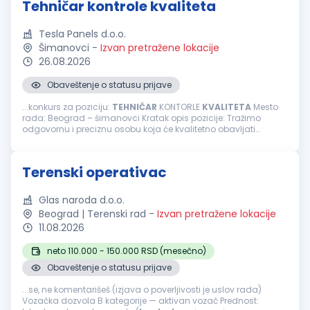
Tehničar kontrole kvaliteta
Tesla Panels d.o.o.
Šimanovci
-
Izvan pretražene lokacije
26.08.2026
Obaveštenje o statusu prijave
...konkurs za poziciju:
TEHNIČAR
KONTORLE
KVALITETA
Mesto
rada: Beograd – šimanovci Kratak opis pozicije: Tražimo
odgovornu i preciznu osobu koja će kvalitetno obavljati
prijemnu
kontrolu
sirovina i repromaterijala, obezbeđujući da
proizvodi budu...
Terenski operativac
Glas naroda d.o.o.
Beograd | Terenski rad
-
Izvan pretražene lokacije
11.08.2026
neto 110.000 - 150.000 RSD (mesečno)
Obaveštenje o statusu prijave
...se, ne komentarišeš (izjava o poverljivosti je uslov rada)
Vozačka dozvola B kategorije — aktivan vozač Prednost: