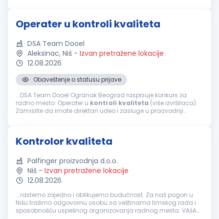
priprema izveštaja o utvrđenim neusaglašenostima
Kvalifikacije: Srednja stručna sprema...
Operater u kontroli kvaliteta
DSA Team Dooel
Aleksinac, Niš
-
Izvan pretražene lokacije
12.08.2026
Obaveštenje o statusu prijave
...DSA Team Dooel Ogranak Beograd raspisuje konkurs za
radno mesto: Operater u
kontroli
kvaliteta
(više izvršilaca).
Zamislite da imate direktan udeo i zasluge u proizvodnji
novog automobila. Da ste u prilici da
kontrolišete
neki od
segmenata...
Kontrolor kvaliteta
Palfinger proizvodnja d.o.o.
Niš
-
Izvan pretražene lokacije
12.08.2026
...rastemo zajedno i oblikujemo budućnost. Za naš pogon u
Nišu tražimo odgovornu osobu sa veštinama timskog rada i
sposobnošću uspešnog organizovanja radnog mesta. VAšA
ZADUŽENJA
Kontrola
kvaliteta
proizvoda tokom i nakon