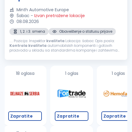
Minth Automotive Europe
Šabac
-
Izvan pretražene lokacije
08.08.2026
1, 2. i 3. smena
Obaveštenje o statusu prijave
.... Pozicija: Inspektor
kvaliteta
Lokacija: šabac Opis posla:
Kontrola
kvaliteta
automobilskih komponenti i gotovih
proizvoda u skladu sa standardima kompanije i zahtevima
kupaca. Vizuelna i dimenziona
kontrola
proizvoda tokom
proizvodnog procesa...
18 oglasa
1 oglas
1 oglas
Zapratite
Zapratite
Zapratite