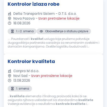
Kontrolor izlaza robe
Delta Transportni Sistem - D.T.S. d.o.o.
Nova Pazova
-
Izvan pretražene lokacije
18.08.2026
1. i 2. smena
Obaveštenje o statusu prijave
.... Pouzdanost i
kvalitet
usluga koje pružamo potvrđuje
dugogodišnja partnerska saradnja sa renomiranim svetskim i
domaćim kompanijama. Osetite logistiku budućnosti i
postanite deo tima koji svakodnevno stvara uspehe i pomera
granice! Prijavite se za poziciju...
Kontrolor kvaliteta
Conpro M d.o.o.
Novi Sad
-
Izvan pretražene lokacije
13.08.2026
1. smena
...
kvaliteta
elemenata i finalnog proizvoda kako bi se
osigurala njihova usklađenost sa standardima
kvaliteta
Vođenje evidencije o rezultatima
kontrole
kvaliteta
i