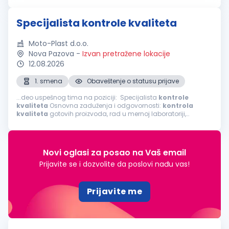
proizvodnog procesa; Dimenziona...
Specijalista kontrole kvaliteta
Moto-Plast d.o.o.
Nova Pazova
-
Izvan pretražene lokacije
12.08.2026
1. smena
Obaveštenje o statusu prijave
...deo uspešnog tima na poziciji: Specijalista
kontrole
kvaliteta
Osnovna zaduženja i odgovornosti:
kontrola
kvaliteta
gotovih proizvoda, rad u mernoj laboratoriji,
kontrola
kvaliteta
proizvoda tokom procesa proizvodnje,
vizuelna
kontrola
...
Novi oglasi za posao na Vaš email
Prijavite se i dozvolite da poslovi nađu vas!
Prijavite me