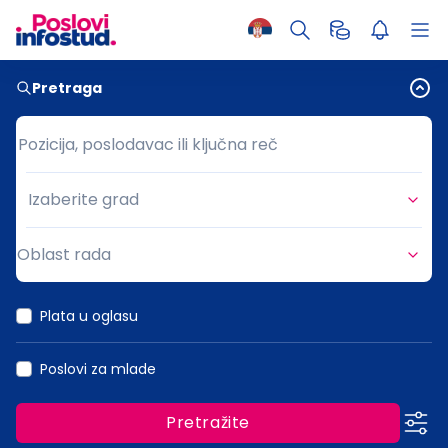
Pretraga
Pozicija, poslodavac ili ključna reč
Pozicija, poslodavac ili ključna reč
Izaberite grad
Grad
Oblast rada
Oblast rada
Plata u oglasu
Poslovi za mlade
Pretražite