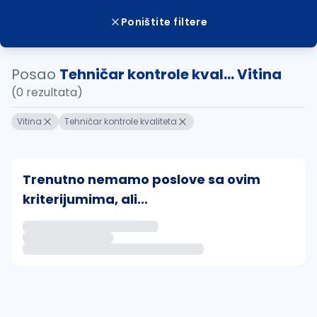
Poništite filtere
Posao
Tehničar kontrole kval... Vitina
(0 rezultata)
Vitina
Tehničar kontrole kvaliteta
Trenutno nemamo poslove sa ovim
kriterijumima, ali...
Ako sačuvate ovu pretragu, obavestićemo vas putem 
uvajte pretragu