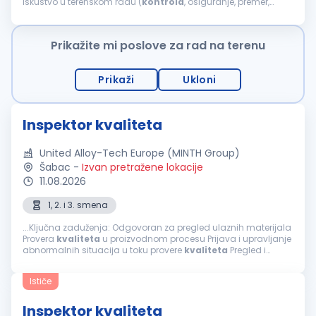
Iskustvo u terenskom radu (
kontrola
, osiguranje, premer,
dostava složenijih usluga, tehnički pregledi) Osnovno iskustvo
sa fotografisanjem...
Prikažite mi poslove za rad na terenu
Prikaži
Ukloni
Inspektor kvaliteta
United Alloy-Tech Europe (MINTH Group)
Šabac
-
Izvan pretražene lokacije
11.08.2026
1, 2. i 3. smena
...Ključna zaduženja: Odgovoran za pregled ulaznih materijala
Provera
kvaliteta
u proizvodnom procesu Prijava i upravljanje
abnormalnih situacija u toku provere
kvaliteta
Pregled i
održavanje alata za proveru
kvaliteta
Prikupljanje
informacija...
Ističe
Inspektor kvaliteta