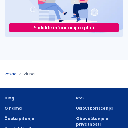
Podelite informaciju o plati
Posao
Vitina
Blog
RSS
O nama
Uslovi korišćenja
Česta pitanja
Obaveštenje o
privatnosti