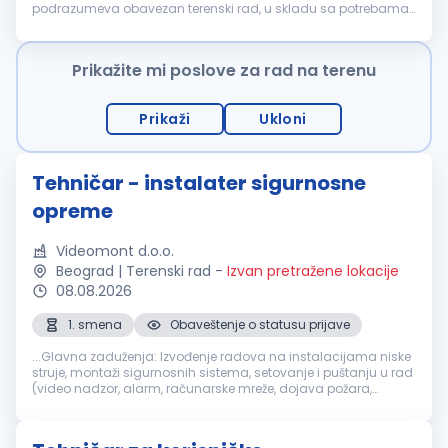
podrazumeva obavezan terenski rad, u skladu sa potrebama
realizacije projekata. Kandidati koji nisu spremni za redovan
odlazak na teren ne odgovaraju...
Prikažite mi poslove za rad na terenu
Prikaži
Ukloni
Tehničar - instalater sigurnosne
opreme
Videomont d.o.o.
Beograd | Terenski rad
-
Izvan pretražene lokacije
08.08.2026
1. smena
Obaveštenje o statusu prijave
...Glavna zaduženja: Izvođenje radova na instalacijama niske
struje, montaži sigurnosnih sistema, setovanje i puštanju u rad
(video nadzor, alarm, računarske mreže, dojava požara,
kontrole pristupa, ozvučenja i sl.); Vođenje evidencije...