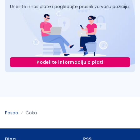
Unesite iznos plate i pogledajte prosek za vašu poziciju
Podelite informaciju o plati
Posao
Čoka
Blog
RSS