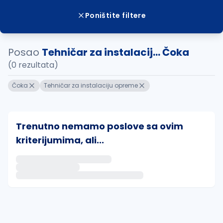
Poništite filtere
Posao
Tehničar za instalacij... Čoka
(0 rezultata)
Čoka
Tehničar za instalaciju opreme
Trenutno nemamo poslove sa ovim
kriterijumima, ali...
Ako sačuvate ovu pretragu, obavestićemo vas putem 
uvajte pretragu