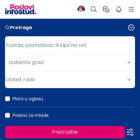
Pretraga
Pozicija, poslodavac ili ključna reč
Pozicija, poslodavac ili ključna reč
Izaberite grad
Grad
Oblast rada
Oblast rada
Plata u oglasu
Poslovi za mlade
Pretražite