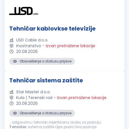
Tehničar kablovkse televizije
USD Cable d.o.o.
Inostranstvo
-
Izvan pretražene lokacije
20.08.2026
Obaveštenje o statusu prijave
Tehničar sistema zaštite
Star Master d.o.o.
Kula | Terenski rad
-
Izvan pretražene lokacije
20.08.2026
Obaveštenje o statusu prijave
...odgovornu i tehnički orijentisanu osobu za poziciju:
Tehničar
sistema zaštite Opis posla Ova pozicija