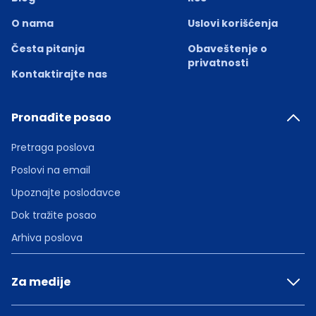
O nama
Uslovi korišćenja
Česta pitanja
Obaveštenje o
privatnosti
Kontaktirajte nas
Pronađite posao
Pretraga poslova
Poslovi na email
Upoznajte poslodavce
Dok tražite posao
Arhiva poslova
Za medije