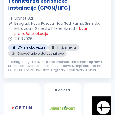
Tehničar za korisničke
instalacije (GPON/HFC)
Skynet 021
Beograd, Nova Pazova, Novi Sad, Ruma, Sremska
Mitrovica + 2 mesta | Terenski rad
-
Izvan
pretražene lokacije
21.08.2026
CV nije obavezan
1. i 2. smena
Obaveštenje o statusu prijave
...konfiguraciju i proveru funkcionalnosti instalirane
opreme
.
Ključne odgovornosti: Instalacija i povezivanje korisnika na
GPON i HFC mrežu Iskustvo u izgradnji i održavanju GPON i
optičke mreže Napredno poznavanje čitanja projektne
dokumentacije (šeme...
11 oglasa