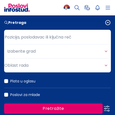
Pretraga
Pozicija, poslodavac ili ključna reč
Pozicija, poslodavac ili ključna reč
Izaberite grad
Grad
Oblast rada
Oblast rada
Plata u oglasu
Poslovi za mlade
Pretražite