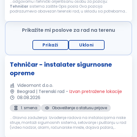
...odgovornu i tehnički orijentisanu osobu za poziciju:
Tehničar
sistema zaštite Opis posla Ova pozicija
podrazumeva obavezan terenski rad, u skladu sa potrebama
realizacije projekata. Kandidati koji nisu spremni za redovan
odlazak na teren ne odgovaraju...
Prikažite mi poslove za rad na terenu
Prikaži
Ukloni
Tehničar - instalater sigurnosne
opreme
Videomont d.o.o.
Beograd | Terenski rad
-
Izvan pretražene lokacije
08.08.2026
1. smena
Obaveštenje o statusu prijave
...Glavna zaduženja: Izvođenje radova na instalacijama niske
struje, montaži sigurnosnih sistema, setovanje i puštanju u rad
(video nadzor, alarm, računarske mreže, dojava požara,
kontrole pristupa, ozvučenja i sl.); Vođenje evidencije...