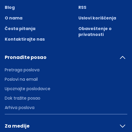
Blog
RSS
O nama
Uslovi korišćenja
Česta pitanja
Obaveštenje o
privatnosti
Kontaktirajte nas
Pronađite posao
Pretraga poslova
Poslovi na email
Upoznajte poslodavce
Dok tražite posao
Arhiva poslova
Za medije