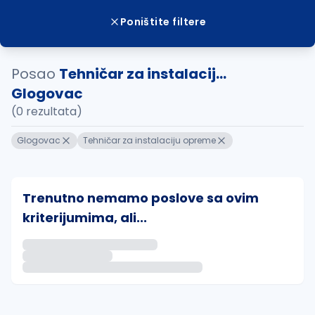
Poništite filtere
Posao
Tehničar za instalacij...
Glogovac
(0 rezultata)
Glogovac
Tehničar za instalaciju opreme
Trenutno nemamo poslove sa ovim
kriterijumima, ali...
Ako sačuvate ovu pretragu, obavestićemo vas putem 