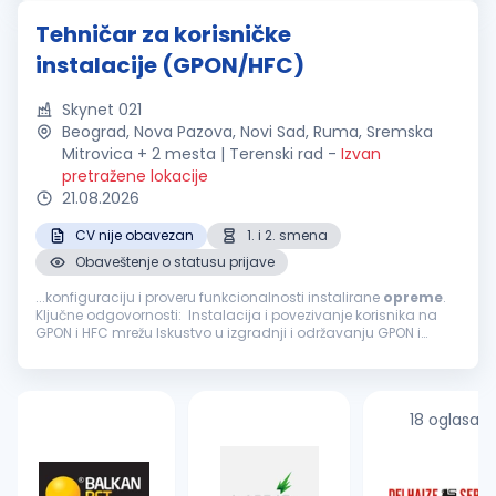
Tehničar za korisničke
instalacije (GPON/HFC)
Skynet 021
Beograd, Nova Pazova, Novi Sad, Ruma, Sremska
Mitrovica + 2 mesta | Terenski rad
-
Izvan
pretražene lokacije
21.08.2026
CV nije obavezan
1. i 2. smena
Obaveštenje o statusu prijave
...konfiguraciju i proveru funkcionalnosti instalirane
opreme
.
Ključne odgovornosti: Instalacija i povezivanje korisnika na
GPON i HFC mrežu Iskustvo u izgradnji i održavanju GPON i
optičke mreže Napredno poznavanje čitanja projektne
dokumentacije (šeme...
18 oglasa