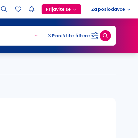
Prijavite se
Za poslodavce
Poništite filtere