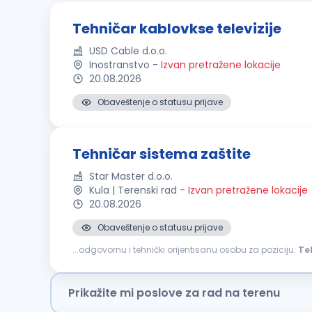
Tehničar kablovkse televizije
USD Cable d.o.o.
Inostranstvo
-
Izvan pretražene lokacije
20.08.2026
Obaveštenje o statusu prijave
Tehničar sistema zaštite
Star Master d.o.o.
Kula | Terenski rad
-
Izvan pretražene lokacije
20.08.2026
Obaveštenje o statusu prijave
...odgovornu i tehnički orijentisanu osobu za poziciju:
Te
Kandidati koji nisu spremni za redovan odlazak na teren
Prikažite mi poslove za rad na terenu