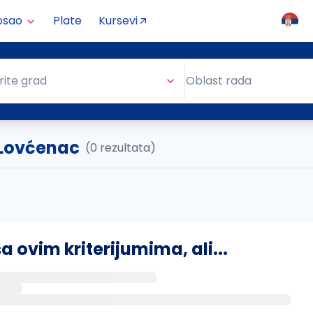
osao
Plate
Kursevi
Oblast rada
rite grad
Oblast rada
. Lovćenac
(0 rezultata)
ovim kriterijumima, ali...
s putem email-a kada se pojave novi poslovi.