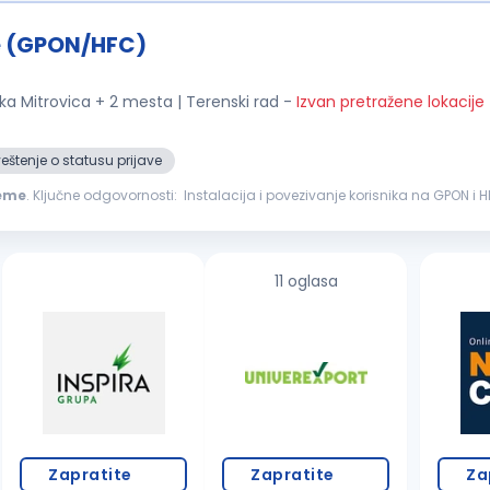
je (GPON/HFC)
a Mitrovica + 2 mesta | Terenski rad
-
Izvan pretražene lokacije
štenje o statusu prijave
eme
. Ključne odgovornosti: Instalacija i povezivanje korisnika na GPON i HFC mrežu Iskustvo u izgradnji i održavanju GPON i optičke
cije (šeme...
11 oglasa
Zapratite
Zapratite
Za