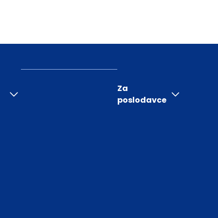
Za
poslodavce