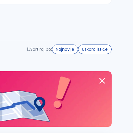
Sortiraj po:
Najnovije
Uskoro ističe