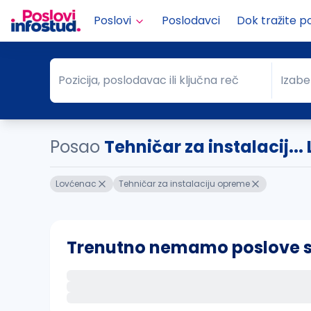
Poslovi
Poslodavci
Dok tražite p
Pozicija, poslodavac ili ključna reč
Izabe
Pozicija, poslodavac ili ključna reč
Grad
Posao
Tehničar za instalacij..
Lovćenac
Tehničar za instalaciju opreme
Trenutno nemamo poslove sa 
Ako sačuvate ovu pretragu, obavestićemo va