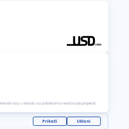
enski rad, u skladu sa potrebama realizacije projekata.
Prikaži
Ukloni