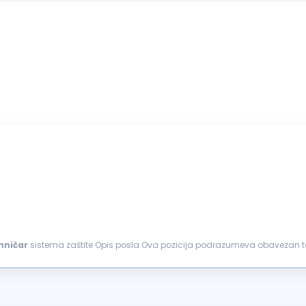
hničar
sistema zaštite Opis posla Ova pozicija podrazumeva obavezan ter
 ne odgovaraju...