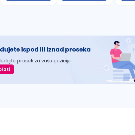
đujete ispod ili iznad proseka
ledajte prosek za vašu poziciju
plati