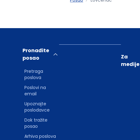
Pronađite
Za
posao
medije
Pretraga
poslova
Poslovi na
email
Upoznajte
poslodavce
Dok tražite
posao
Arhiva poslova