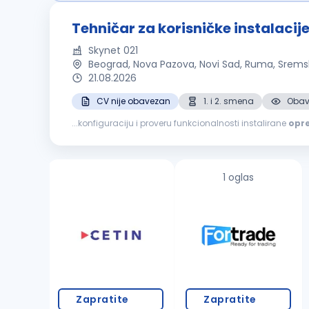
Tehničar za korisničke instalaci
Skynet 021
Beograd, Nova Pazova, Novi Sad, Ruma, Sremsk
21.08.2026
CV nije obavezan
1. i 2. smena
Obave
...konfiguraciju i proveru funkcionalnosti instalirane
opr
mreže Napredno poznavanje čitanja projektne dokumenta
1 oglas
Zapratite
Zapratite