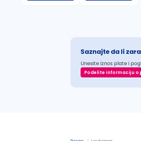
Saznajte da li zara
Unesite iznos plate i pog
Podelite informaciju o 
Posao
Lovćenac