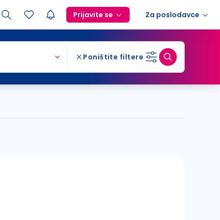
Prijavite se
Za poslodavce
Poništite filtere