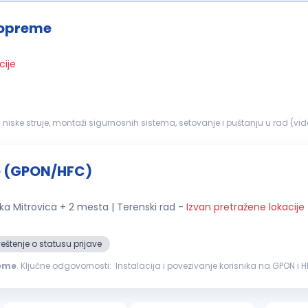
 opreme
cije
je (GPON/HFC)
a Mitrovica + 2 mesta | Terenski rad
-
Izvan pretražene lokacije
štenje o statusu prijave
eme
. Ključne odgovornosti: Instalacija i povezivanje korisnika na GPON i HFC mrežu Iskustvo u izgradnji i održavanju GPON i optičke
cije (šeme...