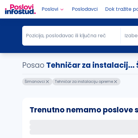
Poslovi
Poslodavci
Dok tražite p
Pozicija, poslodavac ili ključna reč
Izabe
Pozicija, poslodavac ili ključna reč
Grad
Posao
Tehničar za instalacij..
Šimanovci
Tehničar za instalaciju opreme
Trenutno nemamo poslove sa 
Ako sačuvate ovu pretragu, obavestićemo va