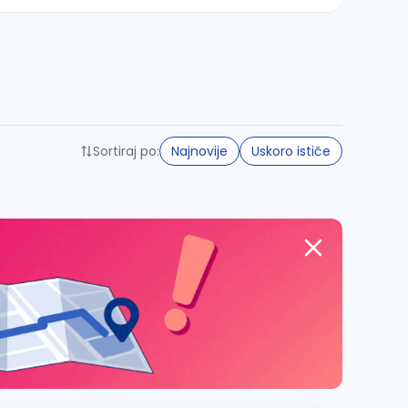
Sortiraj po:
Najnovije
Uskoro ističe