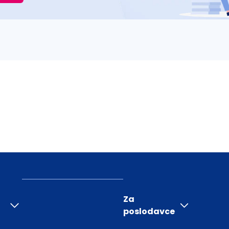
Za
poslodavce