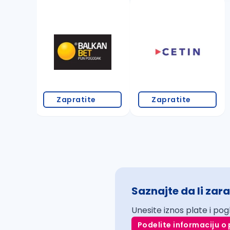
Zapratite
Zapratite
Saznajte da li zara
Unesite iznos plate i pog
Podelite informaciju o 