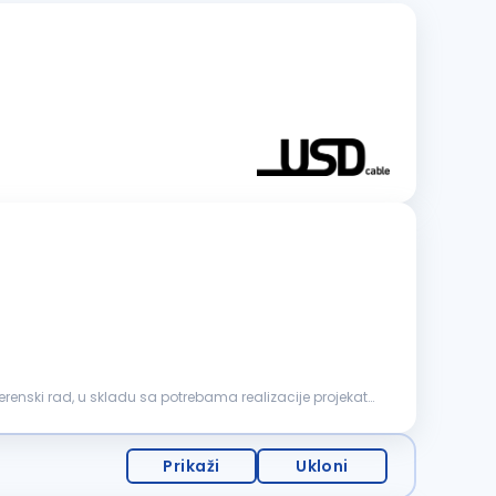
enski rad, u skladu sa potrebama realizacije projekata.
Prikaži
Ukloni