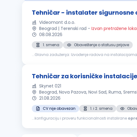
Tehničar - instalater sigurnosne
Videomont d.o.o.
Beograd | Terenski rad
-
Izvan pretražene loka
08.08.2026
1. smena
Obaveštenje o statusu prijave
...Glavna zaduženja: Izvođenje radova na instalacijama niske struje, montaži sigurnosnih sistema, setovanje i puštanju u rad (video nadzor, alarm, računarske mreže, dojava požara,
kontrole pristupa, ozvučenja i sl.); Vođenje evidencije...
Tehničar za korisničke instalaci
Skynet 021
Beograd, Nova Pazova, Novi Sad, Ruma, Sremsk
21.08.2026
CV nije obavezan
1. i 2. smena
Obave
...konfiguraciju i proveru funkcionalnosti instalirane
opr
mreže Napredno poznavanje čitanja projektne dokumenta