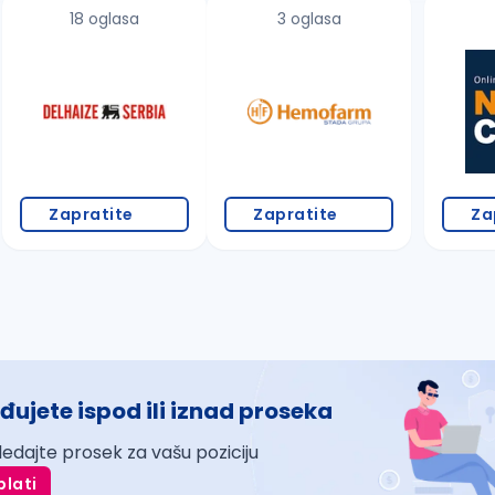
18 oglasa
3 oglasa
Zapratite
Zapratite
Za
đujete ispod ili iznad proseka
ledajte prosek za vašu poziciju
plati