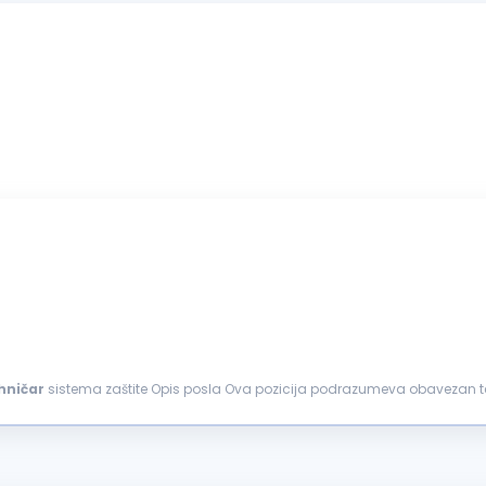
hničar
sistema zaštite Opis posla Ova pozicija podrazumeva obavezan ter
 ne odgovaraju...