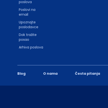
poslova
Poslovi na
email
Upoznajte
poslodavce
Dok tražite
posao
Arhiva poslova
Blog
O nama
Česta pitanja