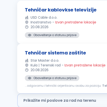
Tehničar kablovkse televizije
USD Cable d.o.o.
Inostranstvo
-
Izvan pretražene lokacije
20.08.2026
Obaveštenje o statusu prijave
Tehničar sistema zaštite
Star Master d.o.o.
Kula | Terenski rad
-
Izvan pretražene lokacije
20.08.2026
Obaveštenje o statusu prijave
...odgovornu i tehnički orijentisanu osobu za poziciju:
Te
Kandidati koji nisu spremni za redovan odlazak na teren
Prikažite mi poslove za rad na terenu