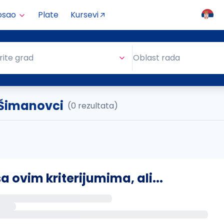
osao
Plate
Kursevi
Oblast rada
rite grad
Oblast rada
. Šimanovci
(0 rezultata)
ovim kriterijumima, ali...
s putem email-a kada se pojave novi poslovi.