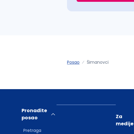
Posao
Šimanovci
Pronađite
Za
posao
medije
Pretraga